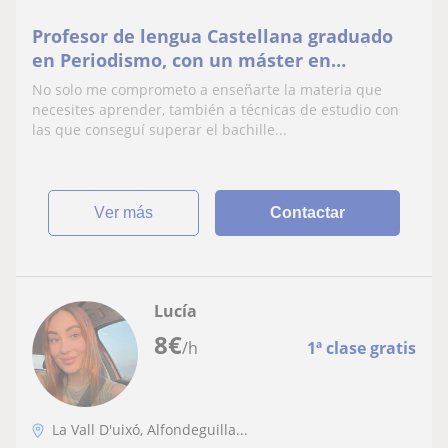
Profesor de lengua Castellana graduado
en Periodismo, con un máster en
marketing digital y experiencia en trato
No solo me comprometo a enseñarte la materia que
con adolescentes.
necesites aprender, también a técnicas de estudio con
las que conseguí superar el bachille...
ver más
Contactar
Lucía
8
€
/h
1ª clase gratis
La Vall D'uixó, Alfondeguilla...