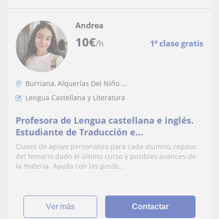
Andrea
10
€
/h
1ª clase gratis
Burriana, Alquerías Del Niño ...
Lengua Castellana y Literatura
Profesora de Lengua castellana e inglés.
Estudiante de Traducción e
Interpretación. Repaso del temario dado
Clases de apoyo personalizo para cada alumno, repaso
en clase
del temario dado el último curso y posibles avances de
la materia. Ayuda con las posib...
ver más
Contactar