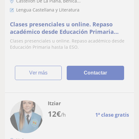
Castellón De La Plana, Benica...
Lengua Castellana y Literatura
Clases presenciales u online. Repaso
académico desde Educación Primaria
hasta la ESO
Clases presenciales u online. Repaso académico desde
Educación Primaria hasta la ESO.
ver más
Contactar
Itziar
12
€
/h
1ª clase gratis