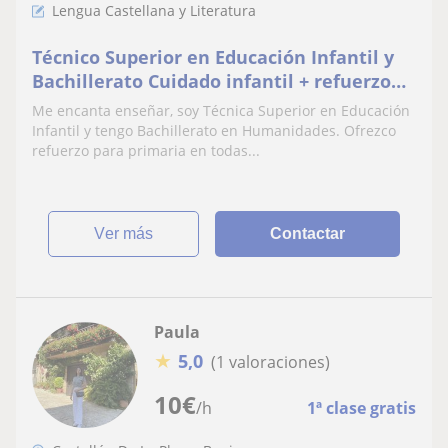
Lengua Castellana y Literatura
Técnico Superior en Educación Infantil y
Bachillerato Cuidado infantil + refuerzo
en humanidades para Primaria, ESO y
Me encanta enseñar, soy Técnica Superior en Educación
bachillerato
Infantil y tengo Bachillerato en Humanidades. Ofrezco
refuerzo para primaria en todas...
ver más
Contactar
Paula
★
5,0
(1 valoraciones)
10
€
/h
1ª clase gratis