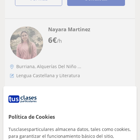
Nayara Martinez
6
€
/h
Burriana, Alquerías Del Niño ...
Lengua Castellana y Literatura
Doy clases a particulares
Política de Cookies
ver más
Contactar
Tusclasesparticulares almacena datos, tales como cookies,
para garantizar el funcionamiento básico del sitio,