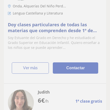
Onda, Alquerías Del Niño Perd...
Lengua Castellana y Literatura
Doy clases particulares de todas las
materias que comprenden desde 1º de
Primaria hasta 2° de Bachillerato
Soy Estuante del Grado en Derecho y he estudiado el
Grado Superior en Educación Infantil. Quiero enseñar a
los niños que se puede aprender...
ver más
Contactar
Judith
6
€
/h
1ª clase gratis