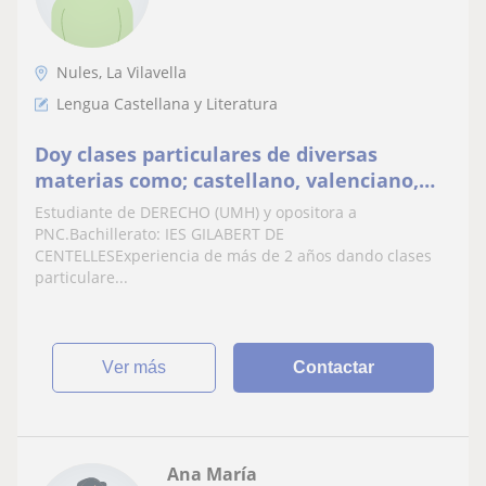
Nules, La Vilavella
Lengua Castellana y Literatura
Doy clases particulares de diversas
materias como; castellano, valenciano,
historia (PRIMARIA) También INFANTILA
Estudiante de DERECHO (UMH) y opositora a
PNC.Bachillerato: IES GILABERT DE
CENTELLESExperiencia de más de 2 años dando clases
particulare...
ver más
Contactar
Ana María