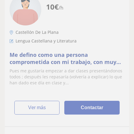
10
€
/h
Castellón De La Plana
Lengua Castellana y Literatura
Me defino como una persona
comprometida con mi trabajo, con muy
buen conocimiento en humanidades y con
Pues me gustaría empezar a dar clases presentándonos
muchas ganas de enseñar a los niños ;
todos ; después les repasaría (volvería a explicar) lo que
pienso q les podría ayudar mucho.
han dado ese día en clase y...
ver más
Contactar