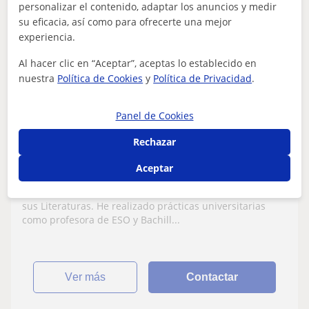
personalizar el contenido, adaptar los anuncios y medir
Isabel
su eficacia, así como para ofrecerte una mejor
experiencia.
10
€
/h
Al hacer clic en “Aceptar”, aceptas lo establecido en
nuestra
Política de Cookies
y
Política de Privacidad
.
Castellón De La Plana
Panel de Cookies
Lengua Castellana y Literatura
Rechazar
Doy clases particulares de Lengua
Aceptar
Castellana y Literatura, así como de
Español para Extranjeros
Graduada en Estudios Hispánicos, Lengua Castellana y
sus Literaturas. He realizado prácticas universitarias
como profesora de ESO y Bachill...
ver más
Contactar