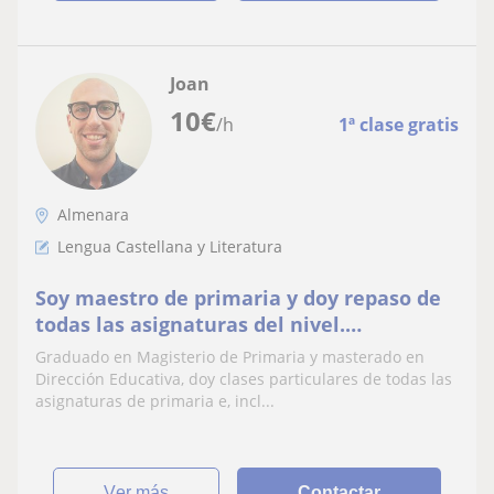
Joan
10
€
/h
1ª clase gratis
Almenara
Lengua Castellana y Literatura
Soy maestro de primaria y doy repaso de
todas las asignaturas del nivel.
Concretamente, he puesto lengua
Graduado en Magisterio de Primaria y masterado en
española
Dirección Educativa, doy clases particulares de todas las
asignaturas de primaria e, incl...
ver más
Contactar