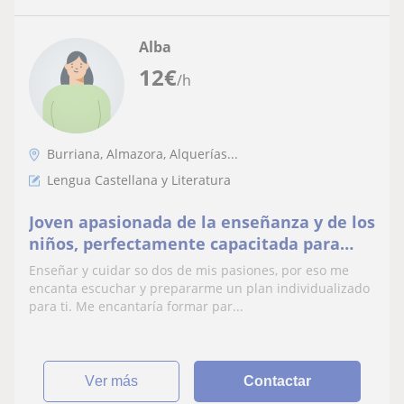
Alba
12
€
/h
Burriana, Almazora, Alquerías...
Lengua Castellana y Literatura
Joven apasionada de la enseñanza y de los
niños, perfectamente capacitada para
ayudar/cuidar de niños desde los 2 hasta
Enseñar y cuidar so dos de mis pasiones, por eso me
13 años
encanta escuchar y prepararme un plan individualizado
para ti. Me encantaría formar par...
ver más
Contactar