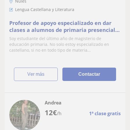
Nules
Lengua Castellana y Literatura
Profesor de apoyo especializado en dar
clases a alumnos de primaria presencial u
online, de todo tipo de materias
Soy estudiante del último año de magisterio de
educación primaria. No solo estoy especializado en
castellano, si no en todo tipo de materia...
ver más
Contactar
Andrea
12
€
/h
1ª clase gratis