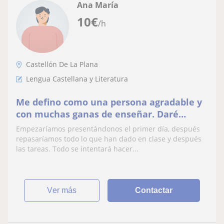
Ana María
10
€
/h
Castellón De La Plana
Lengua Castellana y Literatura
Me defino como una persona agradable y
con muchas ganas de enseñar. Daré
clases a niños de primaria.
Empezaríamos presentándonos el primer día, después
repasaríamos todo lo que han dado en clase y después
las tareas. Todo se intentará hacer...
ver más
Contactar