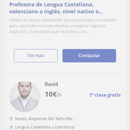
Profesora de Lengua Castellana,
valenciano o inglés, nivel nativo o
avanzado
Clases de apoyo totalmente personalizadas y a medida
para aprender nuevos idiomas o mejorar algunos
aspectos. ¡Cuéntame qué necesitas y lo...
ver más
Contactar
David
10
€
/h
1ª clase gratis
Nules, Alquerías Del Niño Per...
Lengua Castellana y Literatura