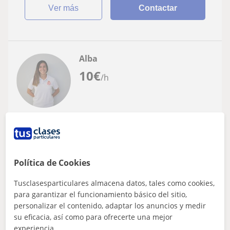
ver más
Contactar
Alba
10
€
/h
Torrelavega
Lengua Castellana y Literatura
Soy una persona graduada en Psicología,
Política de Cookies
considero que estoy capacitada para
impartir todas las materias, he dado
Tusclasesparticulares almacena datos, tales como cookies,
Mi metodología se basa en unas clases más practicas y
clases particulares a domicilio y estoy
para garantizar el funcionamiento básico del sitio,
amenas para conseguir que el niño se divierta a la vez
personalizar el contenido, adaptar los anuncios y medir
siempre rodeada de niño a los que he
que aprende, de una manera más...
su eficacia, así como para ofrecerte una mejor
ayudado con sus tareas siempre
experiencia.