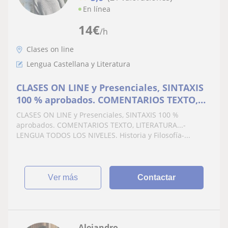
En línea
14
€
/h
Clases on line
Lengua Castellana y Literatura
CLASES ON LINE y Presenciales, SINTAXIS
100 % aprobados. COMENTARIOS TEXTO,
LITERATURA...Historia y Filosofía. Asi
CLASES ON LINE y Presenciales, SINTAXIS 100 %
mismo dibujo, Bellas Artes Digital y
aprobados. COMENTARIOS TEXTO, LITERATURA...-
diseño
LENGUA TODOS LOS NIVELES. Historia y Filosofía-...
ver más
Contactar
Alejandro