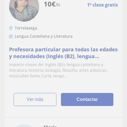
10
€
/h
1ª clase gratis
Torrelavega
Lengua Castellana y Literatura
Profesora particular para todas las edades
y necesidades (Inglés (B2), lengua
castellana y literatura, historia, biología,
Imparto clases de: Inglés (B2), lengua castellana y
filosof
literatura, historia, biología, filosofía, artes plásticas,
músicaMe llamo Carla, tengo...
ver más
Contactar