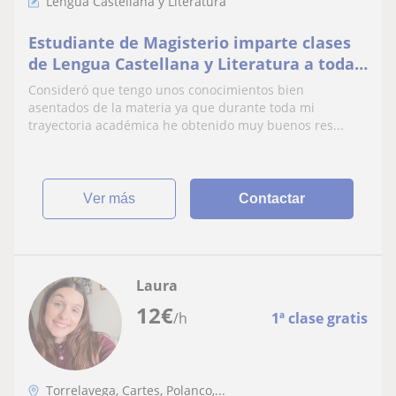
Lengua Castellana y Literatura
Estudiante de Magisterio imparte clases
de Lengua Castellana y Literatura a todas
las edades hasta bachillerato incluido
Consideró que tengo unos conocimientos bien
asentados de la materia ya que durante toda mi
trayectoria académica he obtenido muy buenos res...
ver más
Contactar
Laura
12
€
/h
1ª clase gratis
Torrelavega, Cartes, Polanco,...