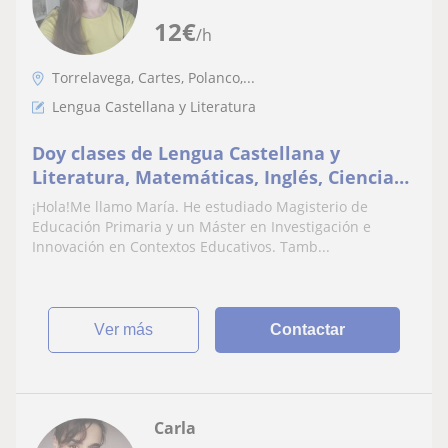
12
€
/h
Torrelavega, Cartes, Polanco,...
Lengua Castellana y Literatura
Doy clases de Lengua Castellana y
Literatura, Matemáticas, Inglés, Ciencias
Naturales, Ciencias Sociales, Francés
¡Hola!Me llamo María. He estudiado Magisterio de
Educación Primaria y un Máster en Investigación e
Innovación en Contextos Educativos. Tamb...
ver más
Contactar
Carla