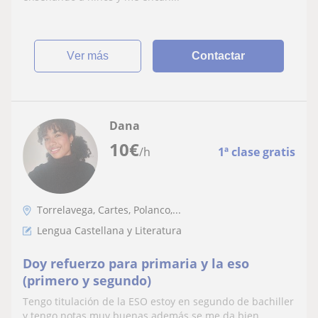
ver más
Contactar
Dana
10
€
/h
1ª clase gratis
Torrelavega, Cartes, Polanco,...
Lengua Castellana y Literatura
Doy refuerzo para primaria y la eso
(primero y segundo)
Tengo titulación de la ESO estoy en segundo de bachiller
y tengo notas muy buenas además se me da bien