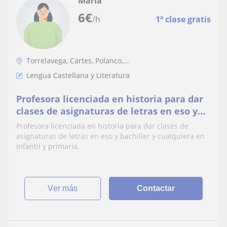
Maria
6
€
/h
1ª clase gratis
Torrelavega, Cartes, Polanco,...
Lengua Castellana y Literatura
Profesora licenciada en historia para dar
clases de asignaturas de letras en eso y
bachiller y cualquiera en infantil y
Profesora licenciada en historia para dar clases de
primaria
asignaturas de letras en eso y bachiller y cualquiera en
infantil y primaria.
ver más
Contactar