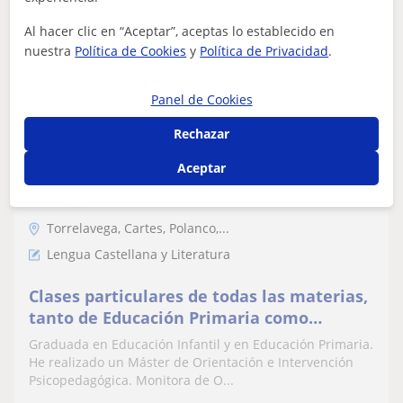
Al hacer clic en “Aceptar”, aceptas lo establecido en
ver más
Contactar
nuestra
Política de Cookies
y
Política de Privacidad
.
Panel de Cookies
Natalia
Rechazar
10
€
/h
1ª clase gratis
Aceptar
Torrelavega, Cartes, Polanco,...
Lengua Castellana y Literatura
Clases particulares de todas las materias,
tanto de Educación Primaria como
Secundaria
Graduada en Educación Infantil y en Educación Primaria.
He realizado un Máster de Orientación e Intervención
Psicopedagógica. Monitora de O...