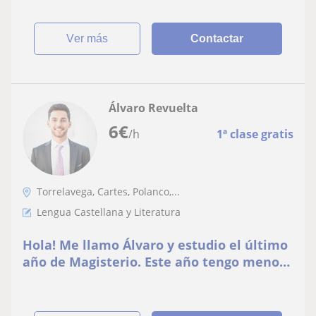
ver más
Contactar
Álvaro Revuelta
6
€
/h
1ª clase gratis
Torrelavega, Cartes, Polanco,...
Lengua Castellana y Literatura
Hola! Me llamo Álvaro y estudio el último
año de Magisterio. Este año tengo menos
asignaturas y en mis ratos libres me
gustaría dedicarme a dar clases