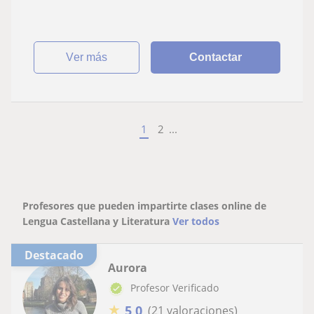
Primaria
ver más
Contactar
1
2
...
Profesores que pueden impartirte clases online de
Lengua Castellana y Literatura
Ver todos
Destacado
Aurora
Profesor Verificado
★
5,0
(21 valoraciones)