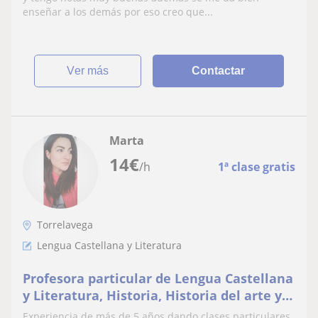
enseñar a los demás por eso creo que...
ver más
Contactar
Marta
14
€
/h
1ª clase gratis
Torrelavega
Lengua Castellana y Literatura
Profesora particular de Lengua Castellana
y Literatura, Historia, Historia del arte y
Filosofía
Experiencia de más de 5 años dando clases particulares