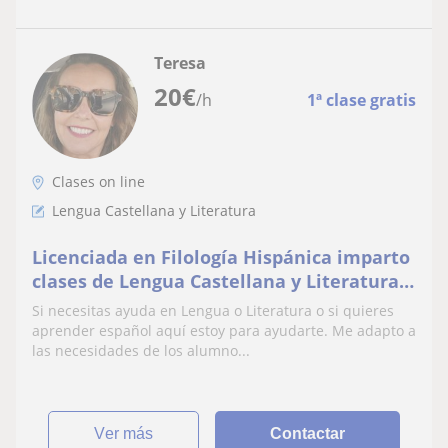
Teresa
20
€
/h
1ª clase gratis
Clases on line
Lengua Castellana y Literatura
Licenciada en Filología Hispánica imparto
clases de Lengua Castellana y Literatura a
diferentes niveles, clases de español para
Si necesitas ayuda en Lengua o Literatura o si quieres
extranjeros y clases de francés
aprender español aquí estoy para ayudarte. Me adapto a
las necesidades de los alumno...
ver más
Contactar