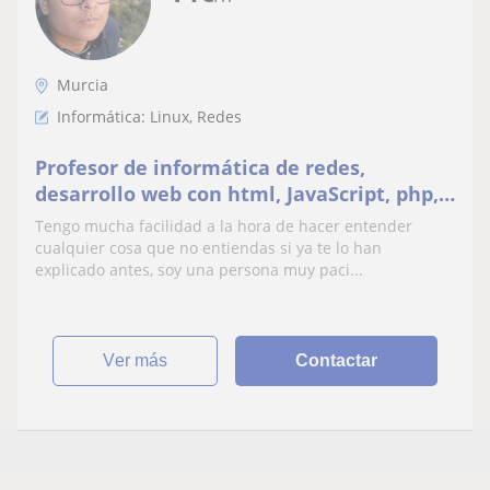
Murcia
Informática: Linux, Redes
Profesor de informática de redes,
desarrollo web con html, JavaScript, php,
css, jQuery. Administración de servidores
Tengo mucha facilidad a la hora de hacer entender
AD, Linux.
cualquier cosa que no entiendas si ya te lo han
explicado antes, soy una persona muy paci...
ver más
Contactar