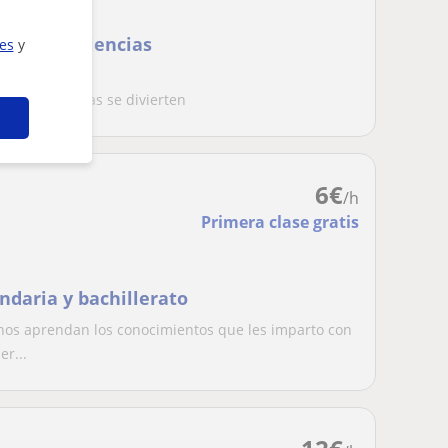
as a las ciencias
ies
y
curso mientras se divierten
6
€
/h
Primera clase gratis
daria y bachillerato
nos aprendan los conocimientos que les imparto con
er...