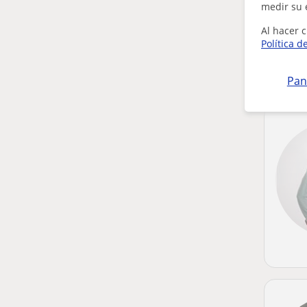
medir su 
Al hacer c
Política d
Pan