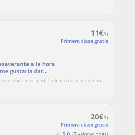
11
€
/h
Primera clase gratis
severante a la hora
 me gustaría dar
so en educación especial, ademas de haber dado ya
..
20
€
/h
Primera clase gratis
★
5,0
(7 valoraciones)