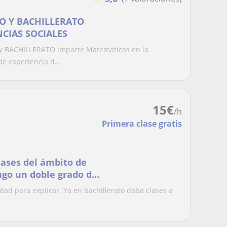
O Y BACHILLERATO
NCIAS SOCIALES
 y BACHILLERATO imparte Matemáticas en la
 experiencia d...
15
€
/h
Primera clase gratis
lases del ámbito de
ago un doble grado de
nomía, 12'84 en
dad para explicar. Ya en bachillerato daba clases a