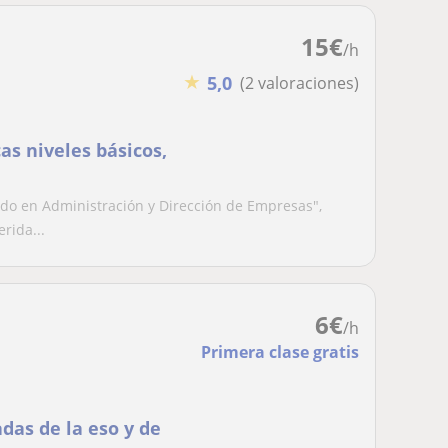
15
€
/h
★
5,0
(2 valoraciones)
s niveles básicos,
ado en Administración y Dirección de Empresas",
rida...
6
€
/h
Primera clase gratis
das de la eso y de