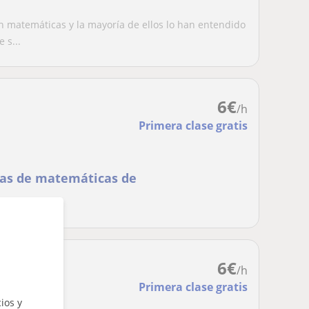
matemáticas y la mayoría de ellos lo han entendido
 s...
6
€
/h
Primera clase gratis
cas de matemáticas de
6
€
/h
Primera clase gratis
ios y