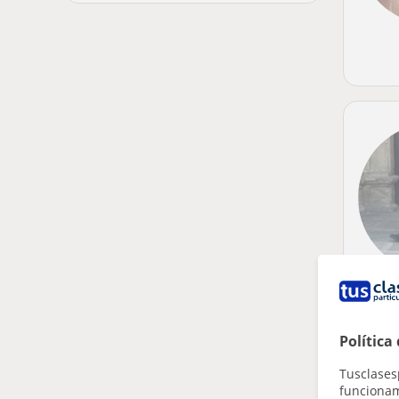
Política
Tusclases
funcionami