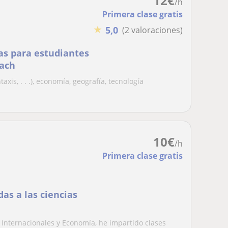
12
€
/h
Primera clase gratis
★
5,0
(2 valoraciones)
as para estudiantes
bach
xis, . . .), economía, geografía, tecnología
10
€
/h
Primera clase gratis
as a las ciencias
 Internacionales y Economía, he impartido clases