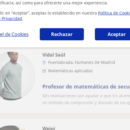
eficacia, así como para ofrecerte una mejor experiencia.
Profesora de matemáticas aplicad
lic en “Aceptar”, aceptas lo establecido en nuestra
Política de Cook
e Privacidad
.
sociales
Mi motivación es que aprendan y superen el 
el de Cookies
Rechazar
Aceptar
Vidal Saúl
Fuenlabrada, Humanes De Madrid
Matemáticas aplicadas
Profesor de matemáticas de secun
Mis motivaciones son ayudar a que los alum
mi método de compresión y división de los ej
Weiqi