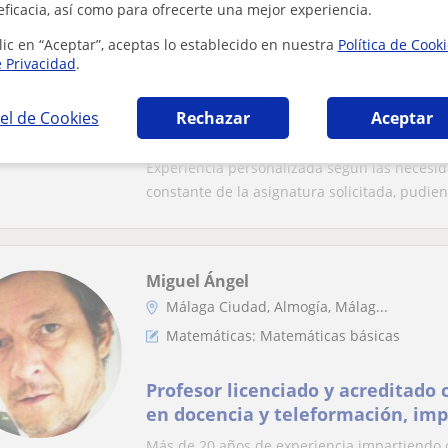
Andrés
eficacia, así como para ofrecerte una mejor experiencia.
Málaga Capital, Alhaurín De L...
lic en “Aceptar”, aceptas lo establecido en nuestra
Política de Cook
Matemáticas: Matemáticas básicas
e Privacidad
.
Estudiante de ingeniería electrón
el de Cookies
Rechazar
Aceptar
clases de matemáticas, física y 
Málaga.
Experiencia personalizada según las necesid
constante de la asignatura solicitada, pudien
Miguel Ángel
Málaga Ciudad, Almogía, Málag...
Matemáticas: Matemáticas básicas
Profesor licenciado y acreditado 
en docencia y teleformación, imp
matemáticas
Más de 20 años de experiencia impartiendo c