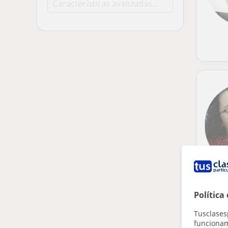
Política
Tusclases
funcionami