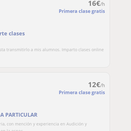
16
€
/h
Primera clase gratis
te clases
a transmitirlo a mis alumnos. Imparto clases online
12
€
/h
Primera clase gratis
A PARTICULAR
ia, con mención y experiencia en Audición y
n la espec...