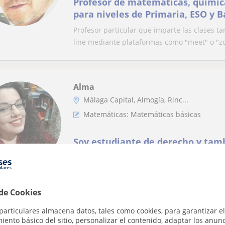
Profesor de matemáticas, química,
para niveles de Primaria, ESO y B
Profesor particular que imparte las clases t
line mediante plataformas como "meet" o "zo
Alma
Málaga Capital, Almogía, Rinc...
Matemáticas: Matemáticas básicas
Soy estudiante de derecho y tam
de matemáticas, lengua castellana
etc. a ESO y primaria
Mi nombre es Alma, actualmente soy estudia
adaptadas a las necesidades para el aprendiz
 de Cookies
particulares almacena datos, tales como cookies, para garantizar el
ento básico del sitio, personalizar el contenido, adaptar los anunc