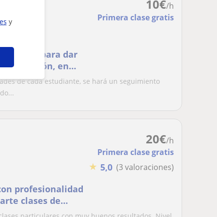
10
€
/h
Primera clase gratis
ies
y
ica, apto para dar
programación, en
ades de cada estudiante, se hará un seguimiento
do...
20
€
/h
Primera clase gratis
★
5,0
(3 valoraciones)
con profesionalidad
arte clases de
lases particulares con muy buenos resultados. Nivel