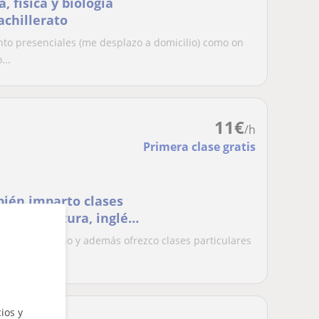
 física y biología
achillerato
anto presenciales (me desplazo a domicilio) como on
...
11
€
/h
Primera clase gratis
bién imparto clases
 y literatura, inglés,
nte de derecho y además ofrezco clases particulares
a...
ios y