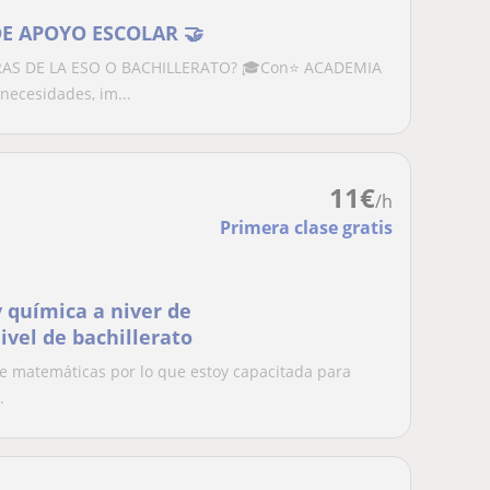
DE APOYO ESCOLAR 🤝
RAS DE LA ESO O BACHILLERATO? 🎓Con⭐ ACADEMIA
ecesidades, im...
11
€
/h
Primera clase gratis
y química a niver de
ivel de bachillerato
de matemáticas por lo que estoy capacitada para
.