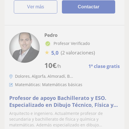
ver más
Contactar
Pedro
Profesor Verificado
★
5,0
(2 valoraciones)
10
€
/h
1ª clase gratis
Dolores, Algorfa, Almoradí, B...
Matemáticas: Matemáticas básicas
Profesor de apoyo Bachillerato y ESO.
Especializado en Dibujo Técnico, Física y
Química y Matemáticas
Arquitecto e ingeniero. Actualmente profesor de
secundaria y bachillerato de física y química y
matemáticas. Además especializado en dibujo...