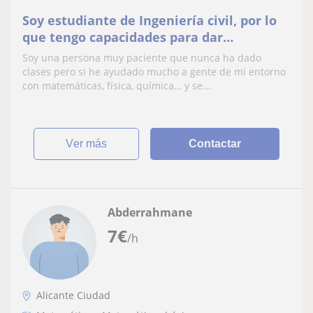
Soy estudiante de Ingeniería civil, por lo
que tengo capacidades para dar
matemáticas en niveles de hasta ESO
Soy una persona muy paciente que nunca ha dado
clases pero si he ayudado mucho a gente de mi entorno
con matemáticas, física, química… y se...
ver más
Contactar
Abderrahmane
7
€
/h
Alicante Ciudad