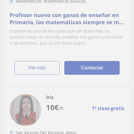
Matemáticas: Matemáticas básicas
Profesor nuevo con ganas de enseñar en
Primaria, las matemáticas siempre se me
han dado muy bien
Enseñar es una de las cosas que sin duda más he
querido hacer en mi vida, enseñar con ganas y escuchar
a los alumnos, que es sin duda una d...
ver más
Contactar
Iris
10
€
/h
1ª clase gratis
San Vicente Del Raspeig, Almo...