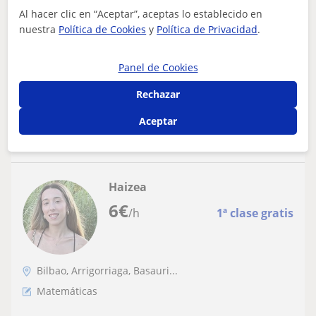
escolar
Al hacer clic en “Aceptar”, aceptas lo establecido en
nuestra
Política de Cookies
y
Política de Privacidad
.
¡Hola! Soy Paula, vivo en Basauri y soy estudiante de
Biología. Anteriormente, cursé el grado superior de
Laboratorio Clínico y Biomédico y...
Panel de Cookies
Rechazar
ver más
Contactar
Aceptar
Haizea
6
€
/h
1ª clase gratis
Bilbao, Arrigorriaga, Basauri...
Matemáticas