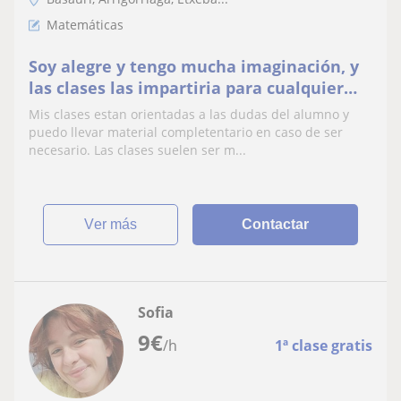
Matemáticas
Soy alegre y tengo mucha imaginación, y
las clases las impartiria para cualquier
edad, eso sí un nivel de hasta 4°de ESO
Mis clases estan orientadas a las dudas del alumno y
puedo llevar material completentario en caso de ser
necesario. Las clases suelen ser m...
ver más
Contactar
Sofia
9
€
/h
1ª clase gratis