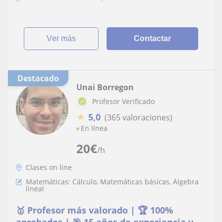
ver más
Contactar
Destacado
Unai Borregon
Profesor Verificado
★
5,0
(365 valoraciones)
En línea
20
€
/h
Clases on line
Matemáticas: Cálculo, Matemáticas básicas, Álgebra
lineal
🥇 Profesor más valorado | 🏆 100%