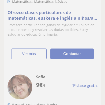
Matemáticas: Matemáticas básicas
Ofrezco clases particulares de
matemáticas, euskera e inglés a niños/as
de primaria e incluso secundaria
Profesora particular con ganas de ayudar a tu hijo/a en
lo que necesite y resolver las dudas posibles. Estoy
estudiando educación primaria,...
ver más
Contactar
Sofia
9
€
/h
1ª clase gratis
Basauri, Arrigorriaga, Etxeba...