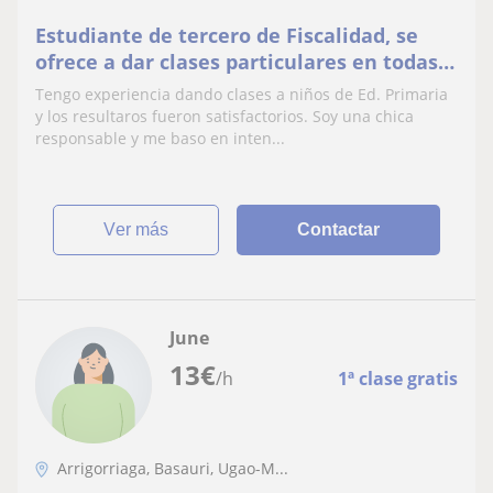
Estudiante de tercero de Fiscalidad, se
ofrece a dar clases particulares en todas
las asignaturas para alumnos de Ed.
Tengo experiencia dando clases a niños de Ed. Primaria
Primaria y ESO (refuerzo en general,
y los resultaros fueron satisfactorios. Soy una chica
ayuda con los deberes, preparación de
responsable y me baso en inten...
examenes, trabajos, etc)
ver más
Contactar
June
13
€
/h
1ª clase gratis
Arrigorriaga, Basauri, Ugao-M...