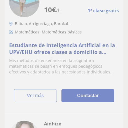
10
€
/h
1ª clase gratis
Bilbao, Arrigorriaga, Barakal...
Matemáticas: Matemáticas básicas
Estudiante de Inteligencia Artificial en la
UPV/EHU ofrece clases a domicilio a
estudiantes hasta segundo de
Mis métodos de enseñanza en la asignatura
Bachillerato
matemáticas se basan en enfoques pedagógicos
efectivos y adaptados a las necesidades individuales...
ver más
Contactar
Ainhize