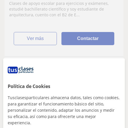
Clases de apoyo escolar para ejercicios y exámenes,
estudié bachillerato científico y soy estudiante de
arquitectura, cuento con el B2 de E...
ver más
Contactar
Paula
13
€
/h
1ª clase gratis
Política de Cookies
Tusclasesparticulares almacena datos, tales como cookies,
Basauri, Arrigorriaga, Etxeba...
para garantizar el funcionamiento básico del sitio,
Matemáticas: Matemáticas básicas, Cálculo,
personalizar el contenido, adaptar los anuncios y medir
Geometría, Álgebra lineal, Trigonometría
su eficacia, así como para ofrecerte una mejor
experiencia.
Paula, profesora particular de apoyo