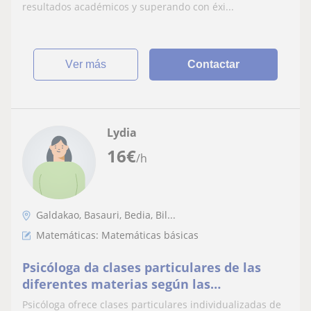
resultados académicos y superando con éxi...
ver más
Contactar
Lydia
16
€
/h
Galdakao, Basauri, Bedia, Bil...
Matemáticas: Matemáticas básicas
Psicóloga da clases particulares de las
diferentes materias según las
necesidades de cada alumno/a
Psicóloga ofrece clases particulares individualizadas de