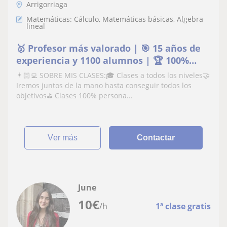
Arrigorriaga
Matemáticas: Cálculo, Matemáticas básicas, Álgebra
lineal
🥇 Profesor más valorado | 🎯 15 años de
experiencia y 1100 alumnos | 🏆 100%
aprobados
👨🏻‍💻 SOBRE MIS CLASES:🎓 Clases a todos los niveles🤝
Iremos juntos de la mano hasta conseguir todos los
objetivos⛳️ Clases 100% persona...
ver más
Contactar
June
10
€
/h
1ª clase gratis