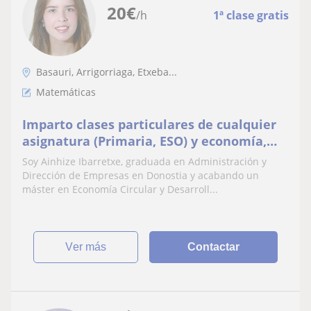
20
€
/h
1ª clase gratis
Basauri, Arrigorriaga, Etxeba...
Matemáticas
Imparto clases particulares de cualquier
asignatura (Primaria, ESO) y economía,
castellano y euskera de Bachillerato en
Soy Ainhize Ibarretxe, graduada en Administración y
Bilbao
Dirección de Empresas en Donostia y acabando un
máster en Economía Circular y Desarroll...
ver más
Contactar