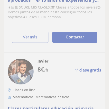
aprobados | 🎯 15 años de experiencia y
1100 alumnos
👨🏻‍💻 SOBRE MIS CLASES:🎓 Clases a todos los niveles🤝
Iremos juntos de la mano hasta conseguir todos los
objetivos⛳️ Clases 100% persona...
ver más
Contactar
Javier
8
€
/h
1ª clase gratis
Clases on line
Matemáticas: Matemáticas básicas
Clases particulares educación primaria