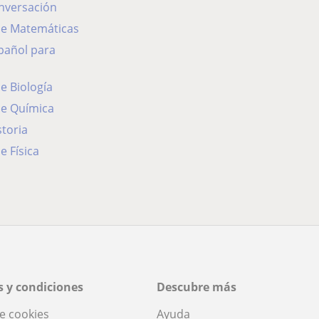
onversación
 de Matemáticas
de Biología
de Química
storia
e Física
 y condiciones
Descubre más
de cookies
Ayuda