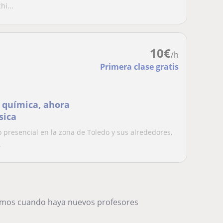
hi...
10
€
/h
Primera clase gratis
y química, ahora
sica
o presencial en la zona de Toledo y sus alrededores,
.
remos cuando haya nuevos profesores