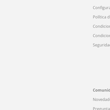
Configur
Política 
Condicio
Condicio
Segurida
Comuni
Novedade
Pregunta