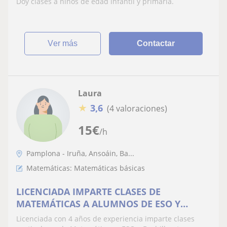
Doy clases a niños de edad infantil y primaria.
ver más
Contactar
Laura
★
3,6
(4 valoraciones)
15
€
/h
Pamplona - Iruña, Ansoáin, Ba...
Matemáticas: Matemáticas básicas
LICENCIADA IMPARTE CLASES DE
MATEMÁTICAS A ALUMNOS DE ESO Y
BACHILLERATO
Licenciada con 4 años de experiencia imparte clases