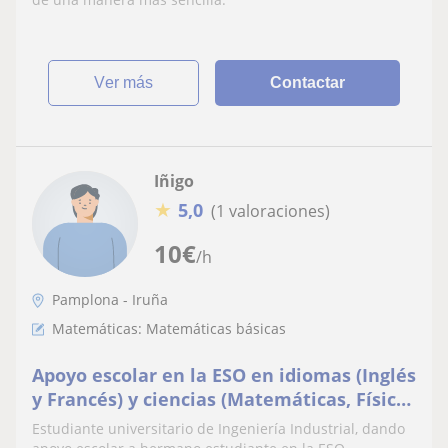
ver más
Contactar
Iñigo
★
5,0
(1 valoraciones)
10
€
/h
Pamplona - Iruña
Matemáticas: Matemáticas básicas
Apoyo escolar en la ESO en idiomas (Inglés
y Francés) y ciencias (Matemáticas, Física
y Química y Tecnología)
Estudiante universitario de Ingeniería Industrial, dando