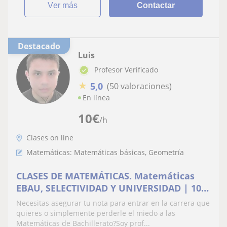
ver más
Contactar
Destacado
Luis
Profesor Verificado
★
5,0
(50 valoraciones)
En línea
10
€
/h
Clases on line
Matemáticas: Matemáticas básicas, Geometría
CLASES DE MATEMÁTICAS. Matemáticas
EBAU, SELECTIVIDAD Y UNIVERSIDAD | 10
años de experiencia
Necesitas asegurar tu nota para entrar en la carrera que
quieres o simplemente perderle el miedo a las
Matemáticas de Bachillerato?Soy prof...