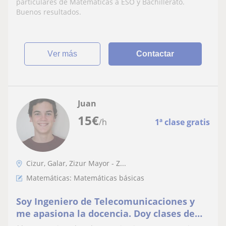
particulares de Matemáticas a ESO y Bachillerato.
Buenos resultados.
ver más
Contactar
Juan
15
€
/h
1ª clase gratis
Cizur, Galar, Zizur Mayor - Z...
Matemáticas: Matemáticas básicas
Soy Ingeniero de Telecomunicaciones y
me apasiona la docencia. Doy clases de
matemáticas, fisica, química, ingles...