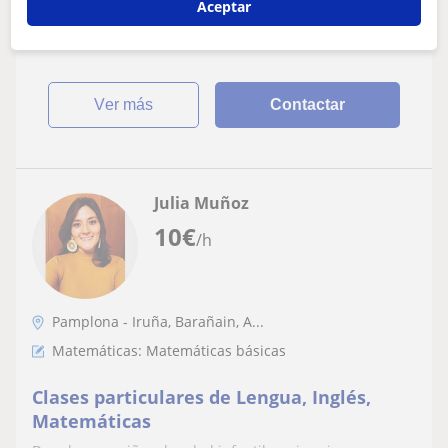
particulares a domicilio de matemáticas a todos los
Aceptar
niveles de la ESO y Bachiller. Pamplon...
ver más
Contactar
Julia Muñoz
10
€
/h
Pamplona - Iruña, Barañain, A...
Matemáticas: Matemáticas básicas
Clases particulares de Lengua, Inglés,
Matemáticas