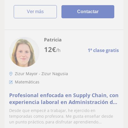
ver más
Contactar
Patricia
12
€
/h
1ª clase gratis
Zizur Mayor - Zizur Nagusia
Matemáticas
Profesional enfocada en Supply Chain, con
experiencia laboral en Administración de
empresas.
Desde que empecé a trabajar, he ejercido en
temporadas como profesora. Me gusta enseñar desde
un punto práctico, para disfrutar aprendiendo...