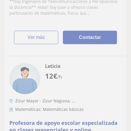
**Soy Ingeniero de Telecomunicaciones y me apasiona
Colegio y Uni
la docencia** Hola!! Soy Juan y ofrezco clases
particulares de matemáticas, física, quí...
ver más
Contactar
Leticia
12
€
/h
Zizur Mayor - Zizur Nagusia, ...
Matemáticas: Matemáticas básicas
Profesora de apoyo escolar especializada
en clases presenciales y online