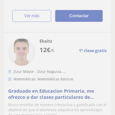
ver más
Contactar
Ekaitz
12
€
/h
1ª clase gratis
Zizur Mayor - Zizur Nagusia, ...
Matemáticas: Matemáticas básicas
Graduado en Educacion Primaria, me
ofrezco a dar clases particulares de
Matemáticas a alumnos/as de Primaria y
Busco enseñar de manera interactiva y gamificada con el
Secundaria
objetivo de que el alumno/a adquiera los aprendizajes
de una manera mas sencilla.