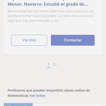
Menor, Navarra. Estudié el grado de
Arquitectura y Master Habilitante en
Me encanta dar las clases divertidas pero que a la vez
Donostia. Me encantan las matematicas y
pueda enseñar todo lo posible. La rama de ciencias es
la fisica. Llevo tres años dando clases
algo que hay que entender y no...
particulares a niños desde primaria hasta
ver más
Contactar
1
2
...
Profesores que pueden impartirte clases online de
Matemáticas
Ver todos