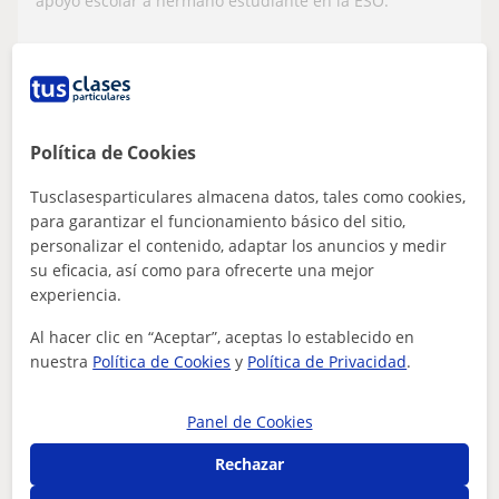
apoyo escolar a hermano estudiante en la ESO.
ver más
Contactar
Política de Cookies
Tusclasesparticulares almacena datos, tales como cookies,
Alfonso Carlos
para garantizar el funcionamiento básico del sitio,
★
5,0
(1 valoraciones)
personalizar el contenido, adaptar los anuncios y medir
su eficacia, así como para ofrecerte una mejor
12
€
/h
1ª clase gratis
experiencia.
Cizur, Barañain, Zizur Mayor ...
Al hacer clic en “Aceptar”, aceptas lo establecido en
nuestra
Política de Cookies
y
Política de Privacidad
.
Matemáticas: Matemáticas básicas
Clases particulares a domicilio de
Panel de Cookies
matemáticas
Rechazar
Ingeniero con amplia experiencia, imparte clases