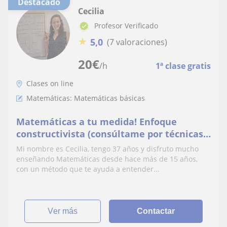
Destacado
Cecilia
Profesor Verificado
★
5,0
(7 valoraciones)
20
€
/h
1ª clase gratis
Clases on line
Matemáticas: Matemáticas básicas
Matemáticas a tu medida! Enfoque
constructivista (consúltame por técnicas
de estudio, concentración, motivación y
Mi nombre es Cecilia, tengo 37 años y disfruto mucho
mindfulness)
enseñando Matemáticas desde hace más de 15 años,
con un método que te ayuda a entender...
ver más
Contactar