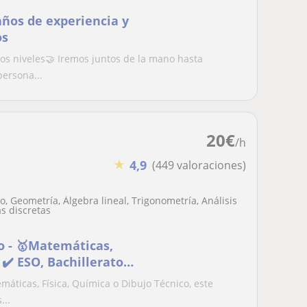
años de experiencia y
os
los niveles🤝 Iremos juntos de la mano hasta
persona...
20
€
/h
★
4,9
(449 valoraciones)
, Geometría, Álgebra lineal, Trigonometría, Análisis
s discretas
vo - 🥇Matemáticas,
 ✔️ ESO, Bachilleratos
emáticas, Física, Química o Dibujo Técnico, este
...