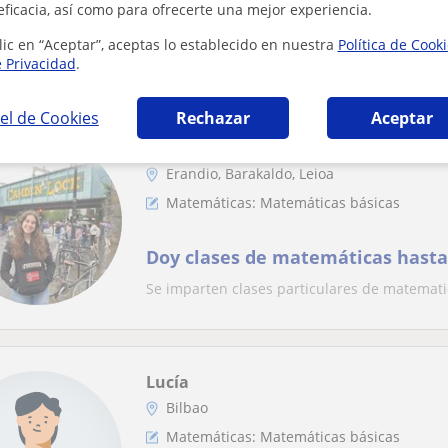
Apoyo escolar en matematicas y 
eficacia, así como para ofrecerte una mejor experiencia.
Llevo más de dos años impartiendo clases de
lic en “Aceptar”, aceptas lo establecido en nuestra
Política de Cook
pero también tengo conocimientos avanzados
e Privacidad
.
el de Cookies
Rechazar
Aceptar
Andrea
Erandio, Barakaldo, Leioa
Matemáticas: Matemáticas básicas
Doy clases de matemáticas hasta
Se imparten clases particulares de matematica
Lucía
Bilbao
Matemáticas: Matemáticas básicas