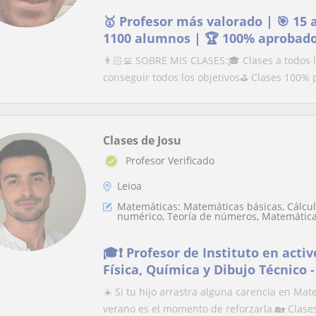
🥇 Profesor más valorado | 🎯 15 
1100 alumnos | 🏆 100% aprobad
👨🏻‍💻 SOBRE MIS CLASES:🎓 Clases a todos 
conseguir todos los objetivos⛳️ Clases 100% 
Clases de Josu
Profesor Verificado
Leioa
Matemáticas: Matemáticas básicas, Cálculo
numérico, Teoría de números, Matemática
🎓❗ Profesor de Instituto en acti
Física, Química y Dibujo Técnico -
y Universidad
☀️ Si tu hijo arrastra alguna carencia en Mat
verano es el momento de reforzarla.🏡 Clases