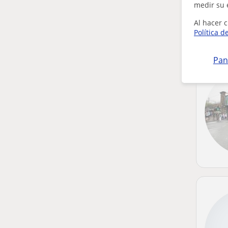
medir su 
Al hacer c
Política d
Pan