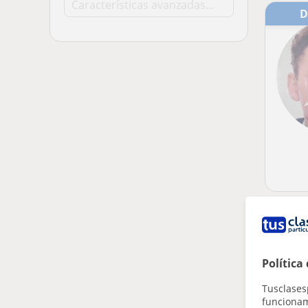
Política
Tusclases
funcionami