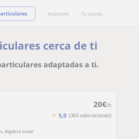
particulares
Anúnciate
Tu cuenta
culares cerca de ti
articulares adaptadas a ti.
20
€
/h
★
5,0
(365 valoraciones)
, Álgebra lineal