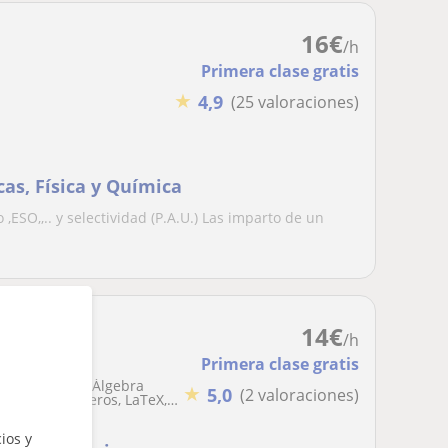
16
€
/h
Primera clase gratis
★
4,9
(25 valoraciones)
as, Física y Química
,ESO,,.. y selectividad (P.A.U.) Las imparto de un
14
€
/h
Primera clase gratis
o, Geometría, Álgebra
★
5,0
(2 valoraciones)
Teoría de números, LaTeX,
ios y