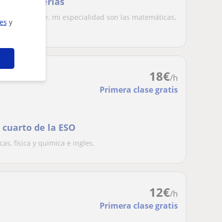
otras materias
 apoyo escolar, mi especialidad son las matemáticas,
ies
y
...
18
€
/h
Primera clase gratis
 cuarto de la ESO
s, fisica y quimica e ingles.
12
€
/h
Primera clase gratis