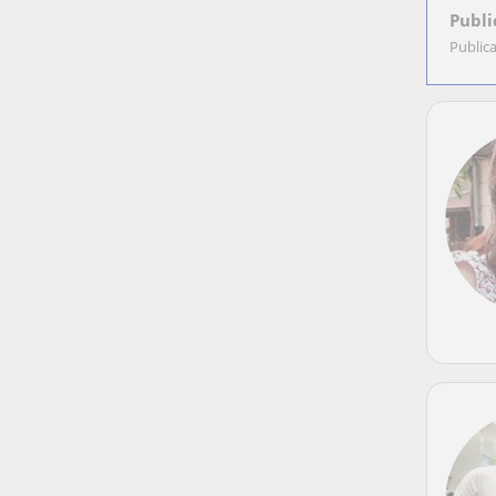
Publi
Public