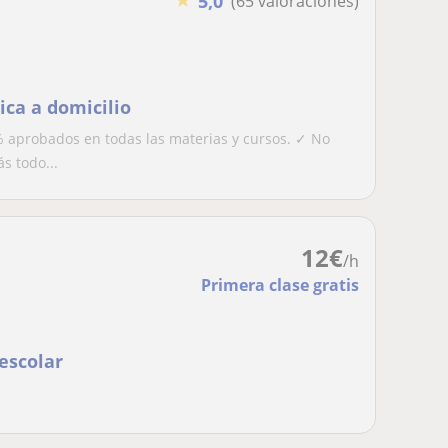
5,0
(65 valoraciones)
ica a domicilio
 aprobados en todas las materias y cursos. ✓ No
s todo...
12
€
/h
Primera clase gratis
escolar