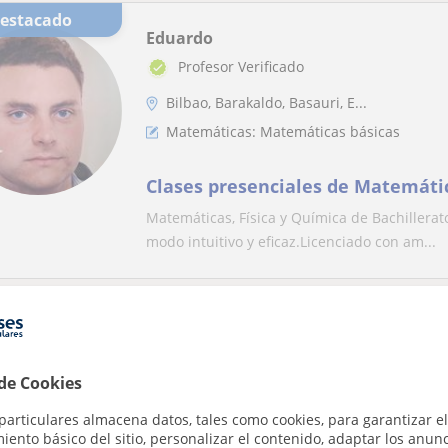
Destacado
Eduardo
Profesor Verificado
Bilbao, Barakaldo, Basauri, E...
Matemáticas: Matemáticas básicas
Clases presenciales de Matemátic
Matemáticas, Física y Química de Bachillerato 
modo intuitivo y eficaz.Licenciado con am...
Marco
Getxo, Leioa, Portugalete, Sa...
 de Cookies
Matemáticas: Matemáticas básicas, Cálcul
lineal, Trigonometría, Análisis numérico, 
Matemáticas discretas
particulares almacena datos, tales como cookies, para garantizar el
ento básico del sitio, personalizar el contenido, adaptar los anunc