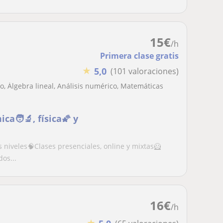
15
€
/h
Primera clase gratis
★
5,0
(101 valoraciones)
, Álgebra lineal, Análisis numérico, Matemáticas
a🧑‍🔬, física🌠 y
s niveles🧠Clases presenciales, online y mixtas🦸
os...
16
€
/h
★