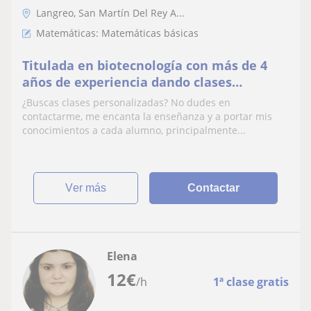
Langreo, San Martín Del Rey A...
Matemáticas: Matemáticas básicas
Titulada en biotecnología con más de 4
años de experiencia dando clases
particulares
¿Buscas clases personalizadas? No dudes en
contactarme, me encanta la enseñanza y a portar mis
conocimientos a cada alumno, principalmente...
ver más
Contactar
Elena
12
€
/h
1ª clase gratis