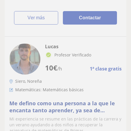
ver más
Contactar
Lucas
Profesor Verificado
10
€
/h
1ª clase gratis
Siero, Noreña
Matemáticas: Matemáticas básicas
Me defino como una persona a la que le
encanta tanto aprender, ya sea de
Historia, Lengua, Filosofía, Economía...
Mi experiencia se resume en las prácticas de la carrera y
como enseñar lo aprendido, además de
un verano ayudando a dos niños a recuperar la
asignatura de matemáticas de Primar...