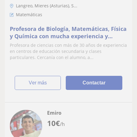
Langreo, Mieres (Asturias), S...
Matemáticas
Profesora de Biología, Matemáticas, Física
y Química con mucha experiencia y
buenos resultados.
Profesora de ciencias con más de 30 años de experiencia
en centros de educación secundaria y clases
particulares. Cercanía con el alumno, a...
ver más
Contactar
Emiro
10
€
/h