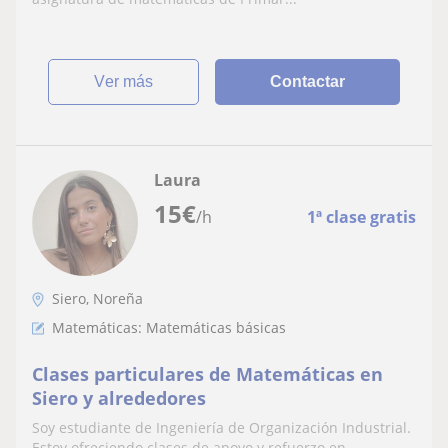
gustarme mucho el deporte (soy graduado
en Magisterio por Primaria, especialidad
en E.F.).
ver más
Contactar
Laura
15
€
/h
1ª clase gratis
Siero, Noreña
Matemáticas: Matemáticas básicas
Clases particulares de Matemáticas en
Siero y alrededores
Soy estudiante de Ingeniería de Organización Industrial.
Estoy ofreciendo clases de apoyo y refuerzo en