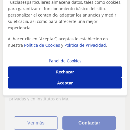
Tusclasesparticulares almacena datos, tales como cookies,
para garantizar el funcionamiento básico del sitio,
Paco
personalizar el contenido, adaptar los anuncios y medir
su eficacia, así como para ofrecerte una mejor
15
€
/h
experiencia.
Al hacer clic en “Aceptar”, aceptas lo establecido en
nuestra
Política de Cookies
y
Política de Privacidad
.
Siero
Matemáticas: Matemáticas básicas
Panel de Cookies
Ingeniero con Master del profesorado, con
Rechazar
experiencia en clases particulares e
Aceptar
institutos en Matemáticas, Física y
Ingeniero Quimico Industrial con Master en Formación
Química y Tecnología. Garantía de
del Profesorado, con experiencia en clases particulares
aprobados.
privadas y en institutos en Ma...
ver más
Contactar