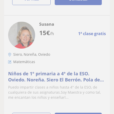
Susana
15
€
/h
1ª clase gratis
Siero, Noreña, Oviedo
Matemáticas
Niños de 1° primaria a 4° de la ESO.
Oviedo. Noreña. Siero El Berrón. Pola de
siero. Valdesoto. Cualquier asignatura
Puedo impartir clases a niños hasta 4° de la ESO, de
cualquiera de sus asignaturas.Soy Maestra y como tal,
me encantan los niños y enseñarl...