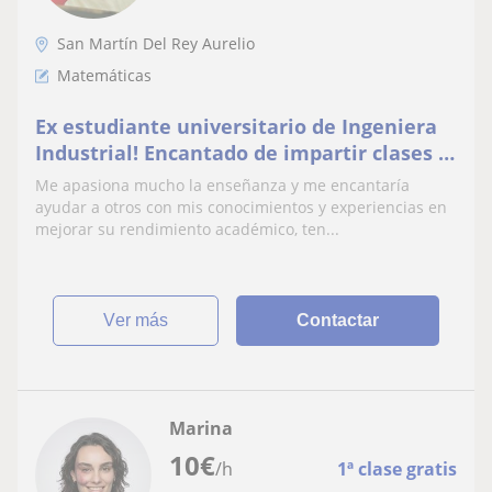
San Martín Del Rey Aurelio
Matemáticas
Ex estudiante universitario de Ingeniera
Industrial! Encantado de impartir clases a
niños de primario, con experiencia.
Me apasiona mucho la enseñanza y me encantaría
ayudar a otros con mis conocimientos y experiencias en
mejorar su rendimiento académico, ten...
ver más
Contactar
Marina
10
€
/h
1ª clase gratis