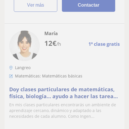
ver más
Contactar
María
12
€
/h
1ª clase gratis
Langreo
Matemáticas: Matemáticas básicas
Doy clases particulares de matemáticas,
física, biología… ayudo a hacer las tareas
y a preparar exámenes
En mis clases particulares encontrarás un ambiente de
aprendizaje cercano, dinámico y adaptado a las
necesidades de cada alumno. Como Ingen...