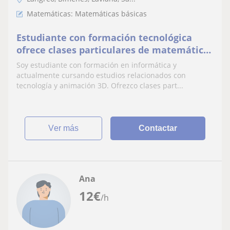
Matemáticas: Matemáticas básicas
Estudiante con formación tecnológica
ofrece clases particulares de matemáticas
para ESO y Bachillerato adaptadas al nivel
Soy estudiante con formación en informática y
de cada
actualmente cursando estudios relacionados con
tecnología y animación 3D. Ofrezco clases part...
ver más
Contactar
Ana
12
€
/h