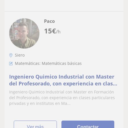
Paco
15
€
/h
Siero
Matemáticas: Matemáticas básicas
Ingeniero Quimico Industrial con Master
del Profesorado, con experiencia en clases
particulares privadas y en institutos en
Ingeniero Quimico Industrial con Master en Formación
Matematicas, Física y Química y
del Profesorado, con experiencia en clases particulares
Tecnología. ¡Garantía de aprobados!
privadas y en institutos en Ma...
ver más
Contactar