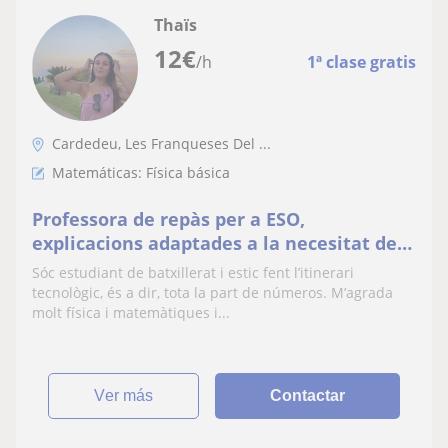
Thaïs
12
€
/h
1ª clase gratis
Cardedeu, Les Franqueses Del ...
Matemáticas: Física básica
Professora de repàs per a ESO,
explicacions adaptades a la necesitat de
l’alumne.— Física, matemàtiques, dibuix
Sóc estudiant de batxillerat i estic fent l’itinerari
tècnic,…
tecnològic, és a dir, tota la part de números. M’agrada
molt física i matemàtiques i...
ver más
Contactar