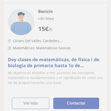
Benicio
En línea
15
€
/h
Llinars Del Vallès, Cardedeu,...
Matemáticas: Matemáticas básicas
Doy clases de matemáticas, de física i de
biología de primaria hasta 1o de
bachillerato
Mi objetivo es enseñar a mis alumnos los conceptos
matemáticos fundamentales y el significado de estos con
tal de proporcionarles una base...
ver más
Contactar