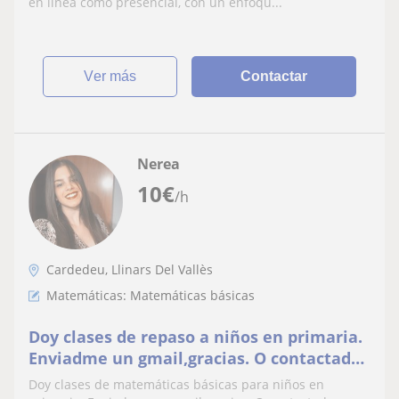
en línea como presencial, con un enfoqu...
ver más
Contactar
Nerea
10
€
/h
Cardedeu, Llinars Del Vallès
Matemáticas: Matemáticas básicas
Doy clases de repaso a niños en primaria.
Enviadme un gmail,gracias. O contactad
conmigo por whtsapp (no atiendo
Doy clases de matemáticas básicas para niños en