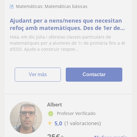
Matemáticas: Matemáticas básicas
Ajudant per a nens/nenes que necesitan
refoç amb matemàtiques. Des de 1er de
primaria fins a 4t de la ESO
Hola, em dic Júlia i ofereixo classes particulars de
matemàtiques per a alumnes de 1r de primària fins a 4t
d'ESO. Ajudo a construir respon...
ver más
Contactar
Albert
Profesor Verificado
★
5,0
(1 valoraciones)
25
€