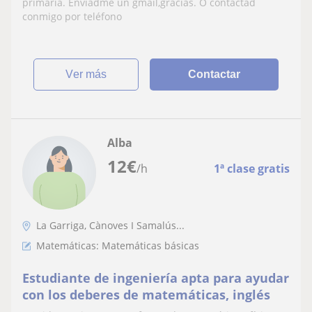
llamadas?
primaria. Enviadme un gmail,gracias. O contactad
conmigo por teléfono
ver más
Contactar
Alba
12
€
/h
1ª clase gratis
La Garriga, Cànoves I Samalús...
Matemáticas: Matemáticas básicas
Estudiante de ingeniería apta para ayudar
con los deberes de matemáticas, inglés