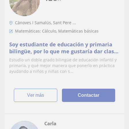
Cànoves I Samalús, Sant Pere ...
Matemáticas: Cálculo, Matemáticas básicas
Soy estudiante de educación y primaria
bilingüe, por lo que me gustaría dar clases
a niños y niñas que cursen primaria
Estudio un doble grado bilingüe de educación infantil y
primaria, y qué mejor manera que ponerlo en práctica
ayudando a niños y niñas con s...
ver más
Contactar
Carla