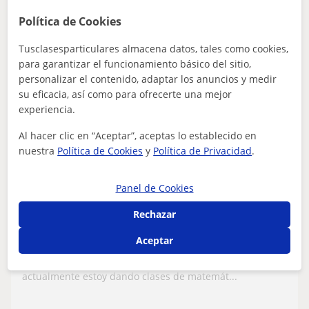
ver más
Contactar
Política de Cookies
Tusclasesparticulares almacena datos, tales como cookies,
para garantizar el funcionamiento básico del sitio,
Júlia
personalizar el contenido, adaptar los anuncios y medir
su eficacia, así como para ofrecerte una mejor
10
€
/h
1ª clase gratis
experiencia.
Al hacer clic en “Aceptar”, aceptas lo establecido en
nuestra
Política de Cookies
y
Política de Privacidad
.
Llinars Del Vallès, Cardedeu,...
Matemáticas: Matemáticas básicas
Panel de Cookies
Imparto clases para todo aquel alumno de
Rechazar
primaria que lo necesite. También,
Aceptar
considero que es necesario hacerle un
Doy clases de repaso a niños de primaria desde los 13
plan de estudio determinado a cada
años. Tengo experiencia con niños con TDA y
alumno
actualmente estoy dando clases de matemát...