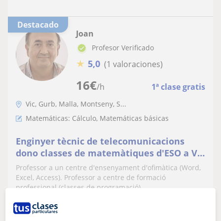
Destacado
Joan
Profesor Verificado
★
5,0
(1 valoraciones)
16
€
/h
1ª clase gratis
Vic, Gurb, Malla, Montseny, S...
Matemáticas: Cálculo, Matemáticas básicas
Enginyer tècnic de telecomunicacions
dono classes de matemàtiques d'ESO a Vic
i rodalies
Professor a un centre d'ensenyament d'ofimàtica (Word,
Excel, Access). Professor a centre de formació
professional (classes de programació)...