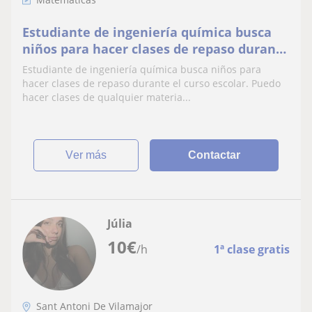
Estudiante de ingeniería química busca
niños para hacer clases de repaso durante
el curso escolar. Puedo hacer clases de
Estudiante de ingeniería química busca niños para
qualquier materia que se imparte en
hacer clases de repaso durante el curso escolar. Puedo
primaria/secundaria
hacer clases de qualquier materia...
ver más
Contactar
Júlia
10
€
/h
1ª clase gratis
Sant Antoni De Vilamajor