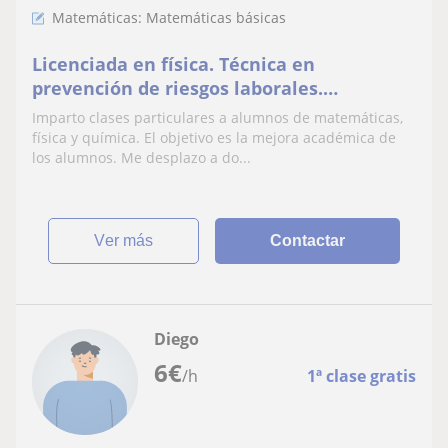
Matemáticas: Matemáticas básicas
Licenciada en física. Técnica en
prevención de riesgos laborales.
Supervisora de instalaciones radioactivas
Imparto clases particulares a alumnos de matemáticas,
física y química. El objetivo es la mejora académica de
los alumnos. Me desplazo a do...
ver más
Contactar
Diego
6
€
/h
1ª clase gratis