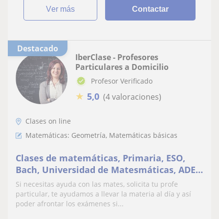
ver más
Contactar
Destacado
IberClase - Profesores
Particulares a Domicilio
Profesor Verificado
★
5,0
(4 valoraciones)
Clases on line
Matemáticas: Geometría, Matemáticas básicas
Clases de matemáticas, Primaria, ESO,
Bach, Universidad de Matesmáticas, ADE,
Magisterio, Ingeniería, física...
Si necesitas ayuda con las mates, solicita tu profe
particular, te ayudamos a llevar la materia al día y así
poder afrontar los exámenes si...