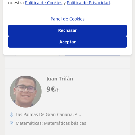
UNIVERSIDAD. CLASES A DOMICILIO
nuestra
Política de Cookies
y
Política de Privacidad
.
INGENIERO TÉCNICO INDUSTRIAL, CON EXPERIENCIA, DA
CLASES ON LINE, O A DOMICILIO, DE PRIMARIA, ESO,
Panel de Cookies
BACHILLER, MATEMÁTICAS, TECNOLOGÍA, FÍSI...
Rechazar
Aceptar
ver más
Contactar
Juan Trifán
9
€
/h
Las Palmas De Gran Canaria, A...
Matemáticas: Matemáticas básicas