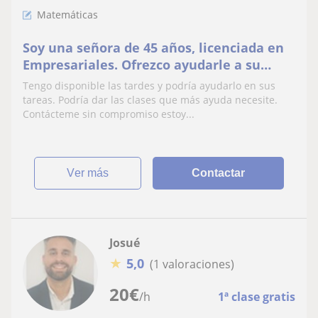
Matemáticas
Soy una señora de 45 años, licenciada en
Empresariales. Ofrezco ayudarle a su
hijo(a) con las materias que más necesite
Tengo disponible las tardes y podría ayudarlo en sus
en primaria
tareas. Podría dar las clases que más ayuda necesite.
Contácteme sin compromiso estoy...
ver más
Contactar
Josué
★
5,0
(1 valoraciones)
20
€
/h
1ª clase gratis