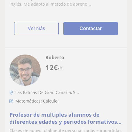
inglés. Me adapto al método de aprend...
ver más
Contactar
Roberto
12
€
/h
Las Palmas De Gran Canaria, S...
Matemáticas: Cálculo
Profesor de multiples alumnos de
diferentes edades y periodos formativos
con experiencia.
Clases de apoyo totalmente personalizadas e impartidas