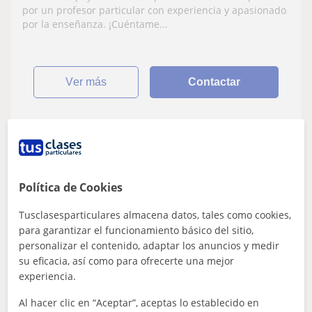
por un profesor particular con experiencia y apasionado
por la enseñanza. ¡Cuéntame...
ver más
Contactar
Fernando
Profesor Verificado
Política de Cookies
★
4,9
(8 valoraciones)
Tusclasesparticulares almacena datos, tales como cookies,
18
€
/h
para garantizar el funcionamiento básico del sitio,
personalizar el contenido, adaptar los anuncios y medir
Las Palmas De Gran Canaria, A...
su eficacia, así como para ofrecerte una mejor
Matemáticas: Matemáticas básicas
experiencia.
PROFESOR CIENCIAS ESO-BACHILLER-
Al hacer clic en “Aceptar”, aceptas lo establecido en