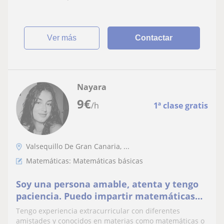
ver más
Contactar
Nayara
9
€
/h
1ª clase gratis
Valsequillo De Gran Canaria, ...
Matemáticas: Matemáticas básicas
Soy una persona amable, atenta y tengo
paciencia. Puedo impartir matemáticas
aplicadas a ciencias sociales a cualquier
Tengo experiencia extracurricular con diferentes
alumno.
amistades y conocidos en materias como matemáticas o