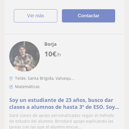
ver más
Contactar
Borja
10
€
/h
Telde, Santa Brígida, Valsequ...
Matemáticas
Soy un estudiante de 23 años, busco dar
clases a alumnos de hasta 3º de ESO. Soy
carismático y me gusta dar clases
Daré clases de apoyo personalizadas según el método
particulares.
de estudio del alumno. Brindaré apoyo explicando las
tareas con las que el alumno encue...