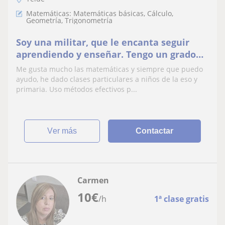
Matemáticas: Matemáticas básicas, Cálculo,
Geometría, Trigonometría
Soy una militar, que le encanta seguir
aprendiendo y enseñar. Tengo un grado
medio en administración y gestión de
Me gusta mucho las matemáticas y siempre que puedo
empresas. Me gustaría ayudar a niños y
ayudo, he dado clases particulares a niños de la eso y
jóvenes con sus clases
primaria. Uso métodos efectivos p...
ver más
Contactar
Carmen
10
€
/h
1ª clase gratis