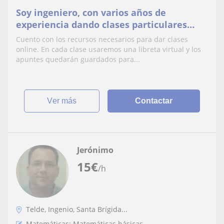
Soy ingeniero, con varios años de
experiencia dando clases particulares
presenciales y online. Me gusta adaptar
Cuento con los recursos necesarios para dar clases
las clases a las necesidades de cada
online. En cada clase usaremos una libreta virtual y los
persona para que pueda aprender de una
apuntes quedarán guardados para...
manera sencilla y amena
ver más
Contactar
Jerónimo
15
€
/h
Telde, Ingenio, Santa Brígida...
Matemáticas: Matemáticas básicas