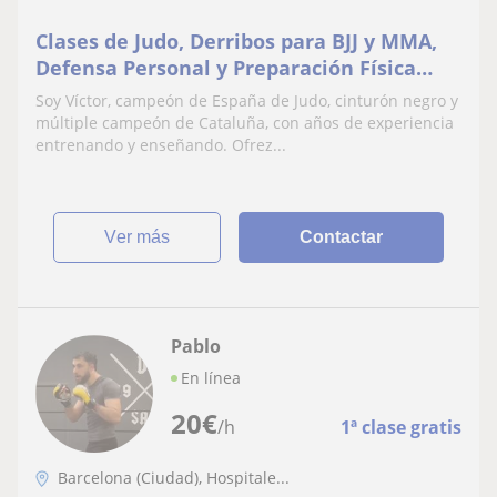
Clases de Judo, Derribos para BJJ y MMA,
Defensa Personal y Preparación Física
para Luchadores/as
Soy Víctor, campeón de España de Judo, cinturón negro y
múltiple campeón de Cataluña, con años de experiencia
entrenando y enseñando. Ofrez...
ver más
Contactar
Pablo
En línea
20
€
/h
1ª clase gratis
Barcelona (Ciudad), Hospitale...