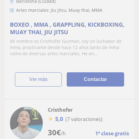
Barcelona (Ciudad)
Artes marciales: Jiu jitsu, Muay thai, MMA
BOXEO , MMA , GRAPPLING, KICKBOXING,
MUAY THAI, JIU JITSU
Mi nombre es Cristhofer Guzman, soy un luchador de
mma, practicante desde hace 12 años tanto de mma
como de diversas artes marciales. He en...
ver más
Contactar
Cristhofer
★
5,0
(7 valoraciones)
30
€
/h
1ª clase gratis