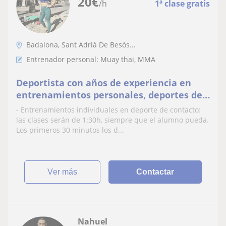
20
€
/h
1ª clase gratis
Badalona, Sant Adrià De Besòs...
Entrenador personal: Muay thai, MMA
Deportista con años de experiencia en
entrenamientos personales, deportes de
contacto, entrenamiento aeróbico y todo
- Entrenamientos individuales en deporte de contacto:
lo que necesites. Atendemos clases con
las clases serán de 1:30h, siempre que el alumno pueda.
los más pequeños de la casa
Los primeros 30 minutos los d...
ver más
Contactar
Nahuel