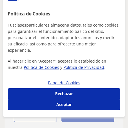
Brandon
Política de Cookies
★
5,0
(5 valoraciones)
Tusclasesparticulares almacena datos, tales como cookies,
50
€
/h
1ª clase gratis
para garantizar el funcionamiento básico del sitio,
personalizar el contenido, adaptar los anuncios y medir
Barcelona Ciudad
su eficacia, así como para ofrecerte una mejor
experiencia.
Boxeo: Muay thai, MMA
Al hacer clic en “Aceptar”, aceptas lo establecido en
Clases personales de Boxeo, Kickboxing,
nuestra
Política de Cookies
y
Política de Privacidad
.
Grappling, MMA. Entrenador personal y
Coach de MMA con más de 8 años de
¿Te interesa el boxeo o los deportes de contacto?
Panel de Cookies
experiencia
¡Entrena con un profesional!Soy entrenador con más de
8 años de experiencia, certificado y...
Rechazar
Aceptar
ver más
Contactar