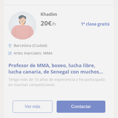
Khadim
20
€
/h
1ª clase gratis
Barcelona (Ciudad)
Artes marciales: MMA
Profesor de MMA, boxeo, lucha libre,
lucha canaria, de Senegal con muchos
años de experiencia y lucha
Tengo más de 10 años de experiencia y he participado
en muchas competiciones.
ver más
Contactar