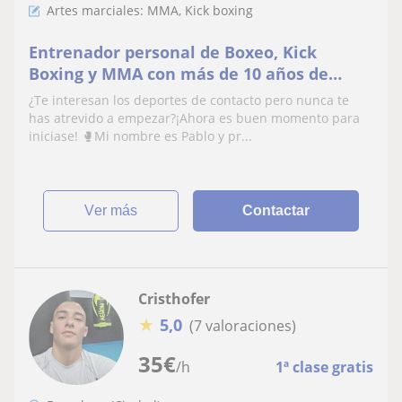
Artes marciales: MMA, Kick boxing
Entrenador personal de Boxeo, Kick
Boxing y MMA con más de 10 años de
experiencia
¿Te interesan los deportes de contacto pero nunca te
has atrevido a empezar?¡Ahora es buen momento para
iniciase! 🥊Mi nombre es Pablo y pr...
ver más
Contactar
Cristhofer
★
5,0
(7 valoraciones)
35
€
/h
1ª clase gratis