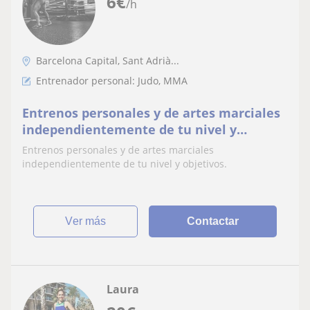
6
€
/h
Barcelona Capital, Sant Adrià...
Entrenador personal: Judo, MMA
Entrenos personales y de artes marciales
independientemente de tu nivel y
objetivos
Entrenos personales y de artes marciales
independientemente de tu nivel y objetivos.
ver más
Contactar
Laura