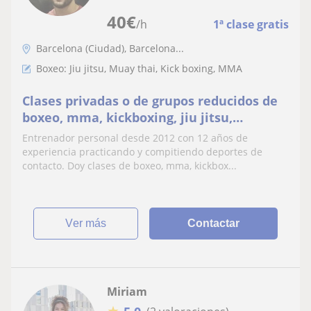
40
€
/h
1ª clase gratis
Barcelona (Ciudad), Barcelona...
Boxeo: Jiu jitsu, Muay thai, Kick boxing, MMA
Clases privadas o de grupos reducidos de
boxeo, mma, kickboxing, jiu jitsu,
grappling
Entrenador personal desde 2012 con 12 años de
experiencia practicando y compitiendo deportes de
contacto. Doy clases de boxeo, mma, kickbox...
ver más
Contactar
Miriam
★