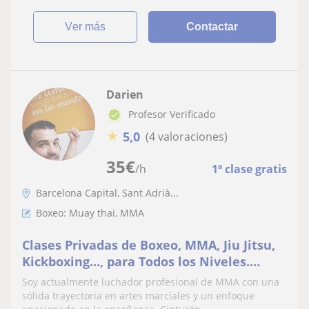
ver más
Contactar
Darien
Profesor Verificado
★
5,0
(4 valoraciones)
35
€
/h
1ª clase gratis
Barcelona Capital, Sant Adrià...
Boxeo: Muay thai, MMA
Clases Privadas de Boxeo, MMA, Jiu Jitsu,
Kickboxing..., para Todos los Niveles.
¡Transforma tu Cuerpo y Mente!
Soy actualmente luchador profesional de MMA con una
sólida trayectoria en artes marciales y un enfoque