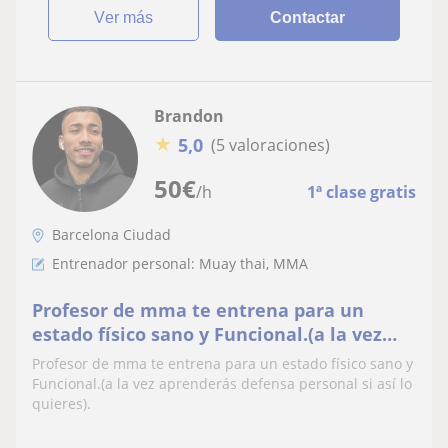
ver más
Contactar
Brandon
★
5,0
(5 valoraciones)
50
€
/h
1ª clase gratis
Barcelona Ciudad
Entrenador personal: Muay thai, MMA
Profesor de mma te entrena para un
estado físico sano y Funcional.(a la vez
aprenderás defensa personal si así lo
Profesor de mma te entrena para un estado físico sano y
quieres)
Funcional.(a la vez aprenderás defensa personal si así lo
quieres).