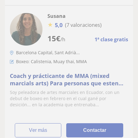
Susana
★
5,0
(7 valoraciones)
15
€
/h
1ª clase gratis
Barcelona Capital, Sant Adrià...
Boxeo: Calistenia, Muay thai, MMA
Coach y prácticante de MMA (mixed
marcials arts) Para personas que esten
interesadas en hacer una rutina funcional
Soy peleadora de artes marciales en Ecuador, con un
de ejercicios y a la vez aprender a
debut de boxeo en febrero en el cual gané por
boxear/pelear
desición... en la academia que entrenaba...
ver más
Contactar