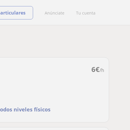
particulares
Anúnciate
Tu cuenta
6
€
/h
odos niveles físicos