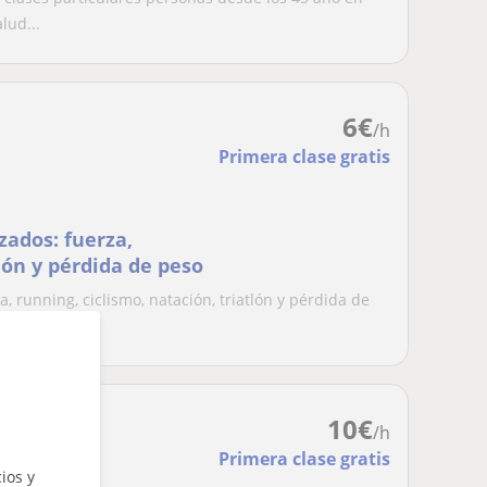
lud...
6
€
/h
Primera clase gratis
ados: fuerza,
tlón y pérdida de peso
 running, ciclismo, natación, triatlón y pérdida de
10
€
/h
Primera clase gratis
ios y