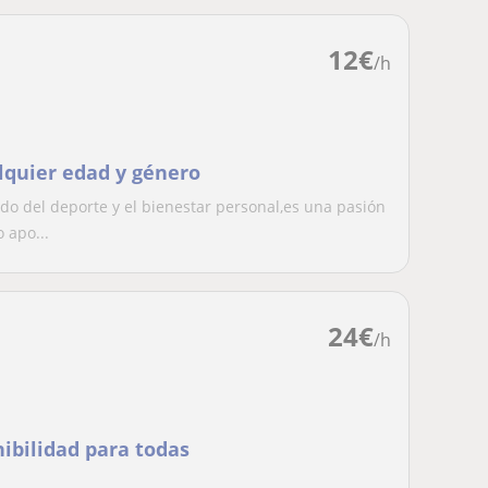
12
€
/h
alquier edad y género
o del deporte y el bienestar personal,es una pasión
 apo...
24
€
/h
nibilidad para todas