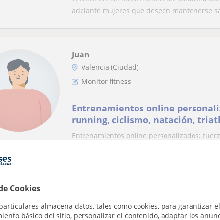
adelante mujeres que deseen mantenerse sa
Juan
Valencia (Ciudad)
Monitor fitness
Entrenamientos online personaliz
running, ciclismo, natación, tria
Entrenamientos online personalizados: fuerza,
peso.
 de Cookies
José Manuel
Valencia Capital, Paterna - L...
particulares almacena datos, tales como cookies, para garantizar el
ento básico del sitio, personalizar el contenido, adaptar los anunc
Monitor fitness