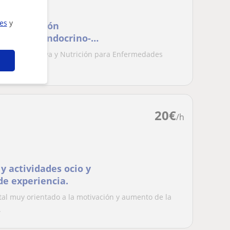
ies
y
rs (Nutrición
rmedades Endocrino-
trición Deportiva y Nutrición para Enfermedades
r...
20
€
/h
y actividades ocio y
de experiencia.
ital muy orientado a la motivación y aumento de la
.