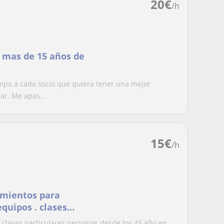
20
€
/h
 mas de 15 años de
mpo a cada socio que quiera tener una mejor
ar. Me apas...
15
€
/h
amientos para
quipos . clases
 clases particulares personas desde los 45 año en