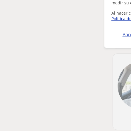
medir su 
Al hacer c
Política d
Pan