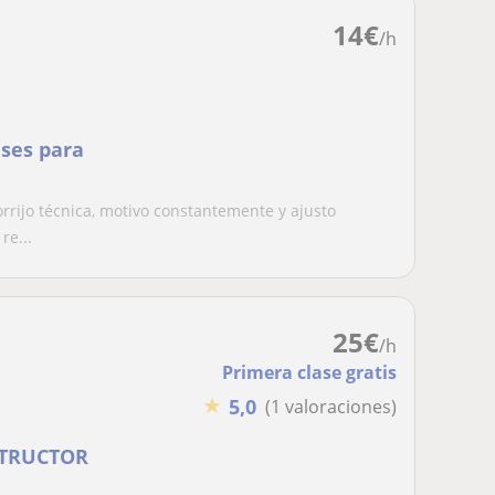
14
€
/h
ases para
orrijo técnica, motivo constantemente y ajusto
re...
25
€
/h
Primera clase gratis
★
5,0
(1 valoraciones)
STRUCTOR