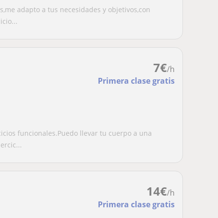
es,me adapto a tus necesidades y objetivos,con
cio...
7
€
/h
Primera clase gratis
cicios funcionales.Puedo llevar tu cuerpo a una
rcic...
14
€
/h
Primera clase gratis