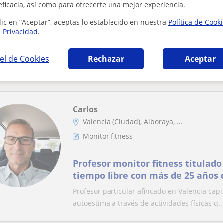
eficacia, así como para ofrecerte una mejor experiencia.
lic en “Aceptar”, aceptas lo establecido en nuestra
Política de Cook
Nutricionista graduado + 2 Máste
e Privacidad
.
Deportiva y Nutrición para enfe
metabólicas)
Nutrición y Dietética. Especialización en Nu
el de Cookies
Rechazar
Aceptar
Endocrino Metabólicas.Dietoterapia, dietas po
Carlos
Valencia (Ciudad), Alboraya, ...
Monitor fitness
Profesor monitor fitness titulado 
tiempo libre con más de 25 años 
Profesor particular afincado en Valencia cap
autoestima a través de actividades físicas q..