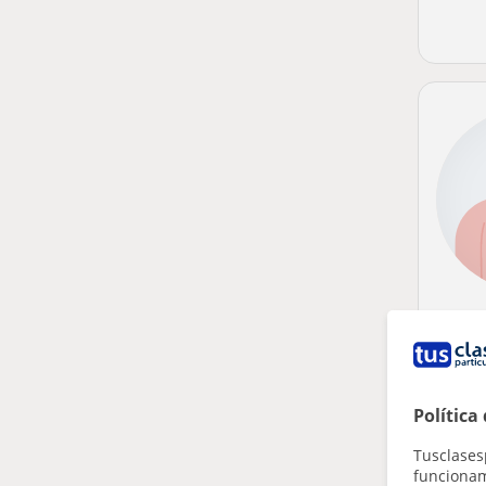
Política
Tusclases
funcionami