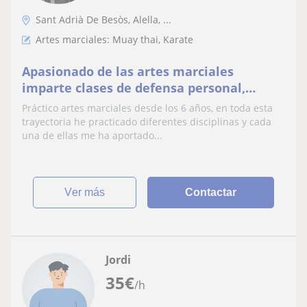
Sant Adrià De Besòs, Alella, ...
Artes marciales: Muay thai, Karate
Apasionado de las artes marciales
imparte clases de defensa personal,
sistema fácil de aprender y muy eficaz.
Práctico artes marciales desde los 6 años, en toda esta
Totalmente enfocado a la defensa
trayectoria he practicado diferentes disciplinas y cada
personal, sin flotirutas
una de ellas me ha aportado...
ver más
Contactar
Jordi
35
€
/h