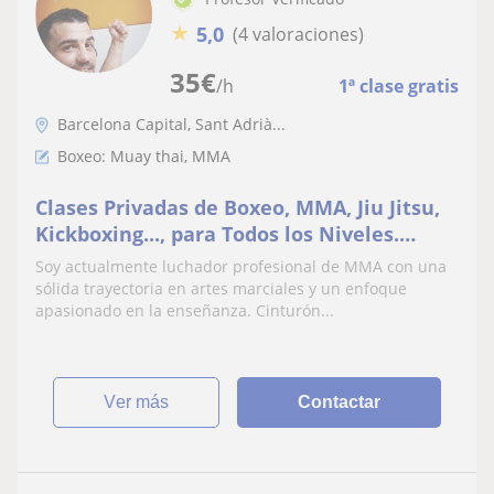
★
5,0
(4 valoraciones)
35
€
/h
1ª clase gratis
Barcelona Capital, Sant Adrià...
Boxeo: Muay thai, MMA
Clases Privadas de Boxeo, MMA, Jiu Jitsu,
Kickboxing..., para Todos los Niveles.
¡Transforma tu Cuerpo y Mente!
Soy actualmente luchador profesional de MMA con una
sólida trayectoria en artes marciales y un enfoque
apasionado en la enseñanza. Cinturón...
ver más
Contactar