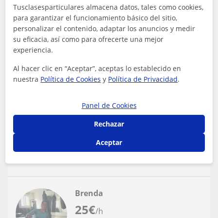
25
€
/h
1ª clase gratis
Tusclasesparticulares almacena datos, tales como cookies,
para garantizar el funcionamiento básico del sitio,
Barcelona Capital, Sant Adrià...
personalizar el contenido, adaptar los anuncios y medir
Entrenador personal: Muay thai, Kick boxing
su eficacia, así como para ofrecerte una mejor
experiencia.
Entramiento personal de boxeo / kick
Al hacer clic en “Aceptar”, aceptas lo establecido en
boxing & muay thai
nuestra
Política de Cookies
y
Política de Privacidad
.
¡Hola! Si quieres ponerte en forma y mejorar tu salud, no
dudes en ponerte en contacto conmigo. Ofrezco clases
particulares adaptadas a tu...
Panel de Cookies
Rechazar
Aceptar
ver más
Contactar
Brenda
25
€
/h