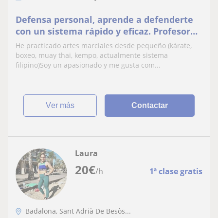
Defensa personal, aprende a defenderte
con un sistema rápido y eficaz. Profesor
muy implicado. Clases a domicilio o en
He practicado artes marciales desde pequeño (kárate,
parques públicos. Zona Badalona. Precio
boxeo, muay thai, kempo, actualmente sistema
sesión pack de Saludos :)
filipino)Soy un apasionado y me gusta com...
ver más
Contactar
Laura
20
€
/h
1ª clase gratis
Badalona, Sant Adrià De Besòs...