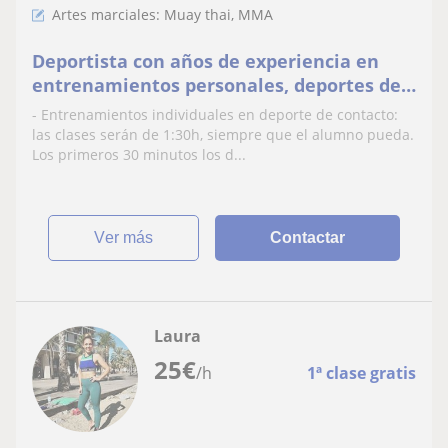
Artes marciales: Muay thai, MMA
Deportista con años de experiencia en
entrenamientos personales, deportes de
contacto, entrenamiento aeróbico y todo
- Entrenamientos individuales en deporte de contacto:
lo que necesites. Atendemos clases con
las clases serán de 1:30h, siempre que el alumno pueda.
los más pequeños de la casa
Los primeros 30 minutos los d...
ver más
Contactar
Laura
25
€
/h
1ª clase gratis