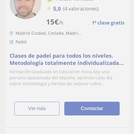
★
5,0
(4 valoraciones)
15
€
/h
1ª clase gratis
Madrid Ciudad, Coslada, Madri...
Padel
Clases de padel para todos los niveles.
Metodología totalmente individualizada y
personalizada
Formación:Graduado en Educación Física.Soy una
persona apasionada del deporte, aprendo cada día
sobre metodología y formas de mejorar sobre...
ver más
Contactar