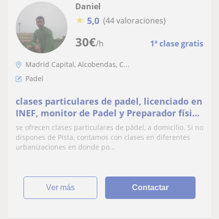
Daniel
★
5,0
(44 valoraciones)
30
€
/h
1ª clase gratis
Madrid Capital, Alcobendas, C...
Padel
clases particulares de padel, licenciado en
INEF, monitor de Padel y Preparador físico
deportivo
se ofrecen clases particulares de pádel, a domicilio. Si no
dispones de Pista, contamos con clases en diferentes
urbanizaciones en donde po...
ver más
Contactar