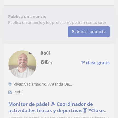
Publica un anuncio
Publica un anuncio y los profesores podrán contactarte
Publicar anuncio
Raúl
6
€
/h
1ª clase gratis
Rivas-Vaciamadrid, Arganda De...
Padel
Monitor de pádel 🎾 Coordinador de
actividades físicas y deportivas🏋️ *Clases*
-Todas las edades -Todos los niveles -