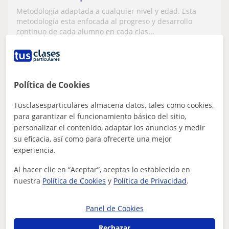
niveles
Metodología adaptada a cualquier nivel y edad. Esta
metodología esta enfocada al progreso y desarrollo
continuo de cada alumno en cada clas...
ver más
Contactar
Política de Cookies
Tusclasesparticulares almacena datos, tales como cookies,
para garantizar el funcionamiento básico del sitio,
Sergio
personalizar el contenido, adaptar los anuncios y medir
20
€
su eficacia, así como para ofrecerte una mejor
/h
1ª clase gratis
experiencia.
Al hacer clic en “Aceptar”, aceptas lo establecido en
nuestra
Política de Cookies
y
Política de Privacidad
.
Rivas-Vaciamadrid
Padel
Panel de Cookies
Estudiantes de CCAFyD (rama de salud) de
Rechazar