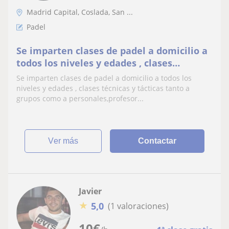
Madrid Capital, Coslada, San ...
Padel
Se imparten clases de padel a domicilio a
todos los niveles y edades , clases
técnicas y tácticas tanto a grupos como a
Se imparten clases de padel a domicilio a todos los
personales
niveles y edades , clases técnicas y tácticas tanto a
grupos como a personales,profesor...
ver más
Contactar
Javier
★
5,0
(1 valoraciones)
10
€