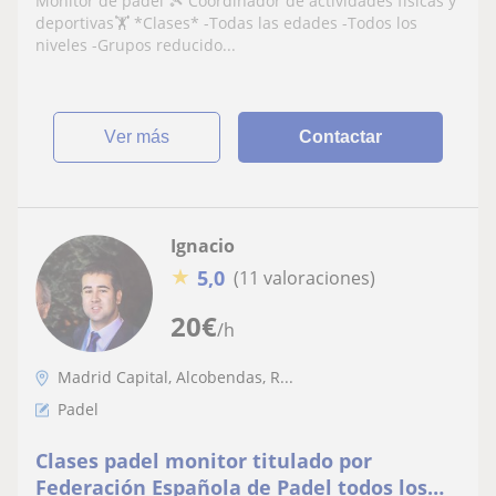
Monitor de pádel 🎾 Coordinador de actividades físicas y
Grupos reducidos -Flexibilidad horaria -
deportivas🏋️ *Clases* -Todas las edades -Todos los
Pista propia (Rivas-vaciamadrid) -A
niveles -Grupos reducido...
domicilio -Material incluido. -Pregunta sin
comp
ver más
Contactar
Ignacio
★
5,0
(11 valoraciones)
20
€
/h
Madrid Capital, Alcobendas, R...
Padel
Clases padel monitor titulado por
Federación Española de Padel todos los