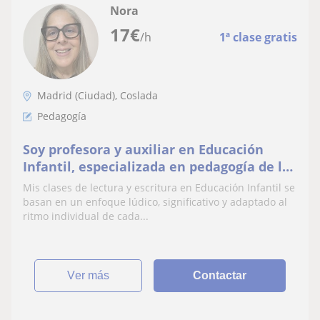
Nora
17
€
/h
1ª clase gratis
Madrid (Ciudad), Coslada
Pedagogía
Soy profesora y auxiliar en Educación
Infantil, especializada en pedagogía de la
lectura y la escritura en la primera
Mis clases de lectura y escritura en Educación Infantil se
infancia.
basan en un enfoque lúdico, significativo y adaptado al
ritmo individual de cada...
ver más
Contactar