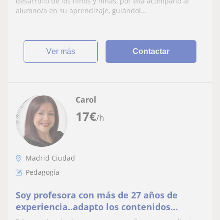
desarrollo de los niños y niñas, por ella acompaño al
alumno/a en su aprendizaje, guiándol...
ver más
Contactar
Carol
17
€
/h
Madrid Ciudad
Pedagogía
Soy profesora con más de 27 años de
experiencia..adapto los contenidos
curriculares de acuerdo a las necesidades