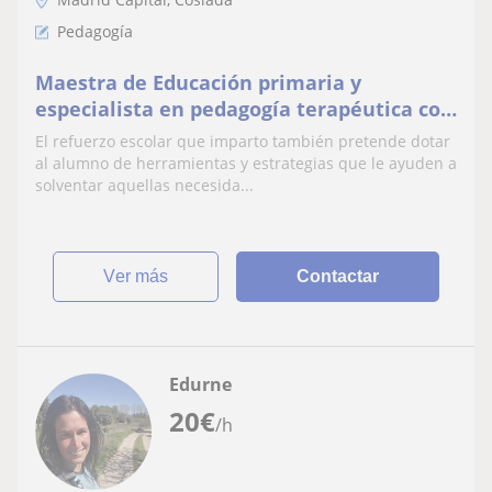
Pedagogía
Maestra de Educación primaria y
especialista en pedagogía terapéutica con
experiencia ofrece clases de refuerzo
El refuerzo escolar que imparto también pretende dotar
escolar
al alumno de herramientas y estrategias que le ayuden a
solventar aquellas necesida...
ver más
Contactar
Edurne
20
€
/h