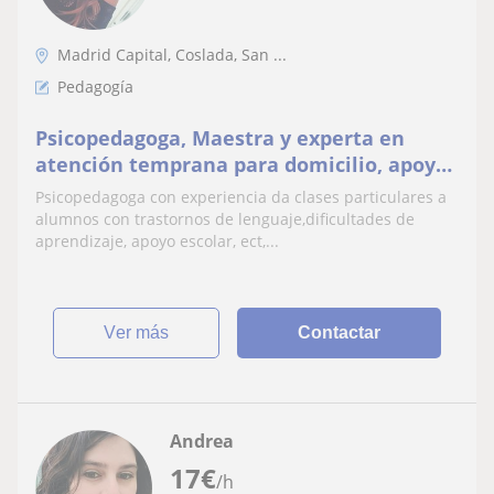
Madrid Capital, Coslada, San ...
Pedagogía
Psicopedagoga, Maestra y experta en
atención temprana para domicilio, apoyo
escolar, trastornos del lenguaje, ect
Psicopedagoga con experiencia da clases particulares a
alumnos con trastornos de lenguaje,dificultades de
aprendizaje, apoyo escolar, ect,...
ver más
Contactar
Andrea
17
€
/h