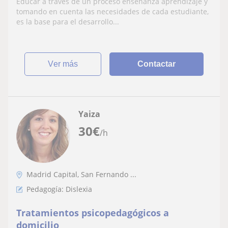
Educar a través de un proceso enseñanza aprendizaje y
y debilidades de mis alumnos. Me gusta
tomando en cuenta las necesidades de cada estudiante,
enseñar a través de actividades lúdicas
es la base para el desarrollo...
ver más
Contactar
Yaiza
30
€
/h
Madrid Capital, San Fernando ...
Pedagogía: Dislexia
Tratamientos psicopedagógicos a
domicilio