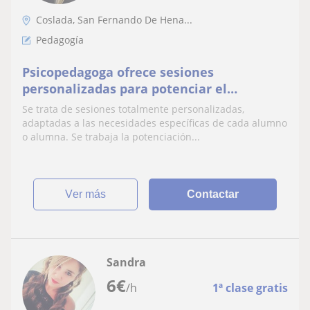
Coslada, San Fernando De Hena...
Pedagogía
Psicopedagoga ofrece sesiones
personalizadas para potenciar el
aprendizaje, la autonomía y el bienestar
Se trata de sesiones totalmente personalizadas,
emocional.
adaptadas a las necesidades específicas de cada alumno
o alumna. Se trabaja la potenciación...
ver más
Contactar
Sandra
6
€
/h
1ª clase gratis