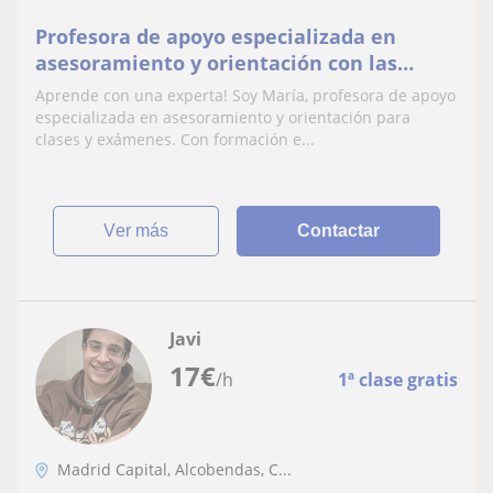
Profesora de apoyo especializada en
asesoramiento y orientación con las
clases y los exámenes. He estudiado
Aprende con una experta! Soy María, profesora de apoyo
pedagogía y orientación
especializada en asesoramiento y orientación para
clases y exámenes. Con formación e...
ver más
Contactar
Javi
17
€
/h
1ª clase gratis
Madrid Capital, Alcobendas, C...