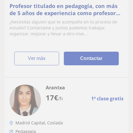
Profesor titulado en pedagogía, con más
de 5 años de experiencia como profesor
de apoyo
¿Necesitas alguien que te acompañe en tu proceso de
estudio? Contáctame y juntos podemos trabajar,
organizar, mejorar y llevar a otro nive...
ver más
Contactar
Arantxa
17
€
/h
1ª clase gratis
Madrid Capital, Coslada
Pedagogía