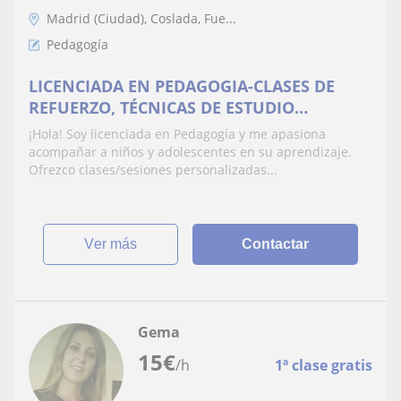
Madrid (Ciudad), Coslada, Fue...
Pedagogía
LICENCIADA EN PEDAGOGIA-CLASES DE
REFUERZO, TÉCNICAS DE ESTUDIO
ORIENTACIÓN EDUCATIVA/LABORAL Y
¡Hola! Soy licenciada en Pedagogía y me apasiona
COACH
acompañar a niños y adolescentes en su aprendizaje.
Ofrezco clases/sesiones personalizadas...
ver más
Contactar
Gema
15
€
/h
1ª clase gratis