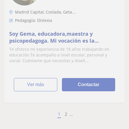
Madrid Capital, Coslada, Geta...
Pedagogía: Dislexia
Soy Gema, educadora,maestra y
psicopedagoga. Mi vocación es la
educación en cualquiera de sus ámbitos.
Te ofrezco mi experiencia de 18 años trabajando en
Trabajo en un cole de orientadora y
educación.Te acompaño a nivel escolar, personal y
profesora de pedagogía terapéutica.
social. Cuéntame que necesitas y diseñ...
Ofrezco apoyo y acompañamiento escolar
en todas las asignaturas hasta 2° de E
ver más
Contactar
1
2
...