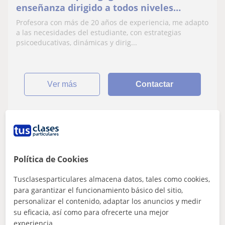
enseñanza dirigido a todos niveles
educativos
Profesora con más de 20 años de experiencia, me adapto
a las necesidades del estudiante, con estrategias
psicoeducativas, dinámicas y dirig...
ver más
Contactar
Lizeth
15
€
/h
Política de Cookies
Tusclasesparticulares almacena datos, tales como cookies,
para garantizar el funcionamiento básico del sitio,
Madrid Capital, Coslada, Fuen...
personalizar el contenido, adaptar los anuncios y medir
Pedagogía: Matemáticas básicas
su eficacia, así como para ofrecerte una mejor
experiencia.