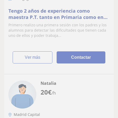
Tengo 2 años de experiencia como
maestra P.T. tanto en Primaria como en
Secundaria en dos colegios
Primero realizo una primera sesión con los padres y los
alumnos para detectar las dificultades que tienen cada
uno de ellos y poder trabaja...
ver más
Contactar
Natalia
20
€
/h
Madrid Capital