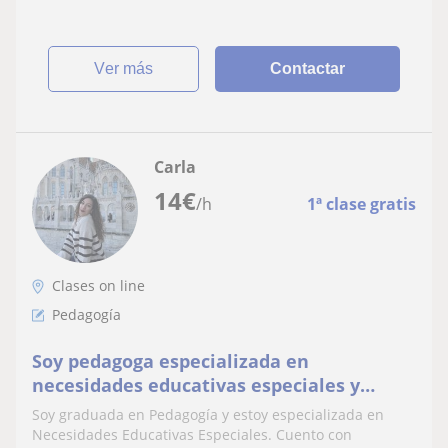
ver más
Contactar
Carla
14
€
/h
1ª clase gratis
Clases on line
Pedagogía
Soy pedagoga especializada en
necesidades educativas especiales y
apasionada por la enseñanza
Soy graduada en Pedagogía y estoy especializada en
personalizada.
Necesidades Educativas Especiales. Cuento con