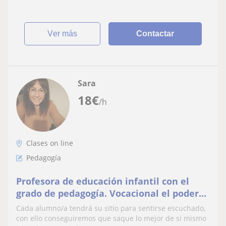
ver más
Contactar
Sara
18
€
/h
Clases on line
Pedagogía
Profesora de educación infantil con el
grado de pedagogía. Vocacional el poder
ayudar a los alumnos/as a un desarrollo
Cada alumno/a tendrá su sitio para sentirse escuchado,
personal.
con ello conseguiremos que saque lo mejor de si mismo