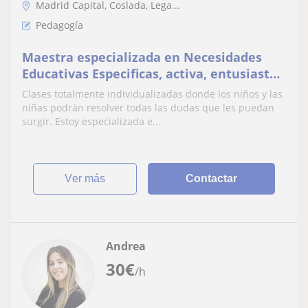
Madrid Capital, Coslada, Lega...
Pedagogía
Maestra especializada en Necesidades
Educativas Especificas, activa, entusiasta
y con ganas de aportar nuevos
Clases totalmente individualizadas donde los niños y las
aprendizajes a mis alumnos/as
niñas podrán resolver todas las dudas que les puedan
surgir. Estoy especializada e...
ver más
Contactar
Andrea
30
€
/h