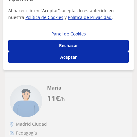
Estudiante de último semestre de
educación infantil con dos años de
Al hacer clic en “Aceptar”, aceptas lo establecido en
nuestra
Política de Cookies
y
Política de Privacidad
.
experiencia con niños y niñas de todas las
Tengo conocimiento amplio y profundo en diversas
edades.
materias y la habilidad para explicar conceptos
complejos de manera clara y concisa, ademá...
Panel de Cookies
Rechazar
Aceptar
ver más
Contactar
Maria
11
€
/h
Madrid Ciudad
Pedagogía