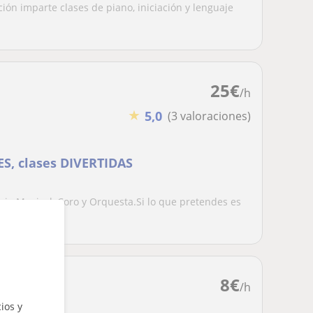
ión imparte clases de piano, iniciación y lenguaje
25
€
/h
★
5,0
(3 valoraciones)
ES, clases DIVERTIDAS
uaje Musical, Coro y Orquesta.Si lo que pretendes es
8
€
/h
ios y