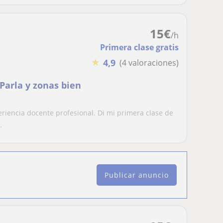
15
€
/h
Primera clase gratis
★
4,9
(4 valoraciones)
 Parla y zonas bien
riencia docente profesional. Di mi primera clase de
.
Publicar anuncio