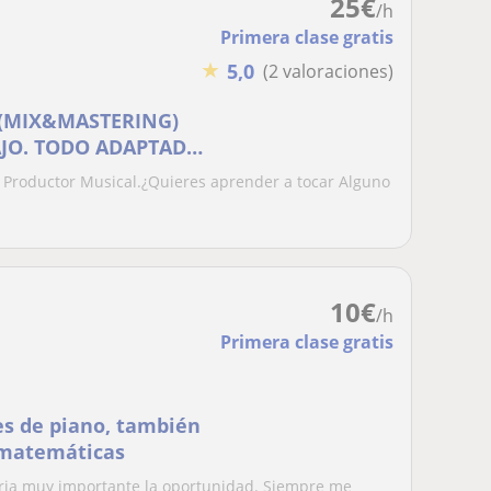
25
€
/h
Primera clase gratis
★
5,0
(2 valoraciones)
(MIX&MASTERING)
AJO. TODO ADAPTADO
y Productor Musical.¿Quieres aprender a tocar Alguno
10
€
/h
Primera clase gratis
es de piano, también
y matemáticas
eria muy importante la oportunidad. Siempre me