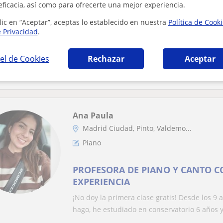
Piano
eficacia, así como para ofrecerte una mejor experiencia.
lic en “Aceptar”, aceptas lo establecido en nuestra
Política de Cook
Me gustaría dar clases de piano 
e Privacidad
.
principiante o con nivel interme
el de Cookies
Rechazar
Aceptar
Tengo una experiencia de 4 años aproximada
Actualmente estudiando arduamente para ent
Ana Paula
Madrid Ciudad, Pinto, Valdemo...
Piano
PROFESORA DE PIANO Y CANTO C
EXPERIENCIA
¡No doy la primera clase gratis! Desde los 9
hago, he estudiado en conservatorio 6 años y.