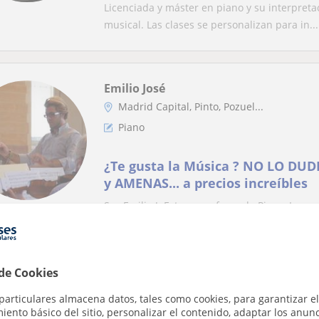
Licenciada y máster en piano y su interpretac
musical. Las clases se personalizan para in...
Emilio José
Madrid Capital, Pinto, Pozuel...
Piano
¿Te gusta la Música ? NO LO DUD
y AMENAS... a precios increíbles
Soy Emilio J. Esteve, profesor de Piano, Leng
aprender música de una forma divertida y...
 de Cookies
Nizar
particulares almacena datos, tales como cookies, para garantizar el
Getafe, Fuenlabrada, Leganés,...
ento básico del sitio, personalizar el contenido, adaptar los anunc