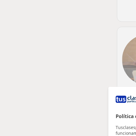
Política
Tusclases
funcionami