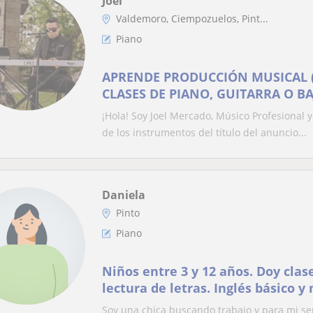
Joel
Valdemoro, Ciempozuelos, Pint...
Piano
APRENDE PRODUCCIÓN MUSICAL 
CLASES DE PIANO, GUITARRA O B
A TÍ
¡Hola! Soy Joel Mercado, Músico Profesional 
de los instrumentos del título del anuncio...
Daniela
Pinto
Piano
Niños entre 3 y 12 años. Doy clas
lectura de letras. Inglés básico 
Soy una chica buscando trabajo y para mi s