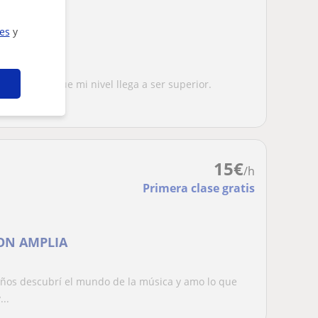
ies
y
para gente
dio
mente aunque mi nivel llega a ser superior.
rar en 4to...
15
€
/h
Primera clase gratis
ON AMPLIA
 años descubrí el mundo de la música y amo lo que
..