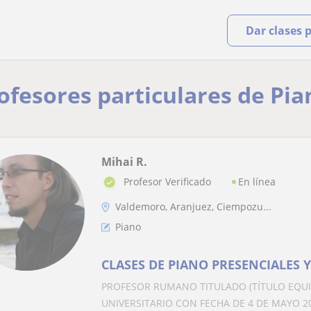
Dar clases 
rofesores particulares de Pia
Mihai R.
En línea
Profesor Verificado
Valdemoro, Aranjuez, Ciempozu...
Piano
CLASES DE PIANO PRESENCIALES Y 
PROFESOR RUMANO TITULADO (TÍTULO EQUI
UNIVERSITARIO CON FECHA DE 4 DE MAYO 20