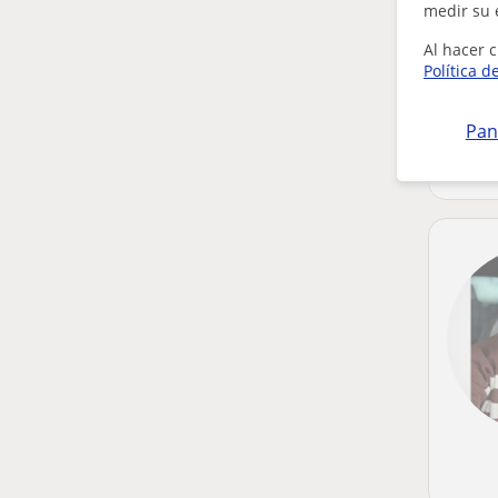
medir su 
Al hacer c
Política d
Pan