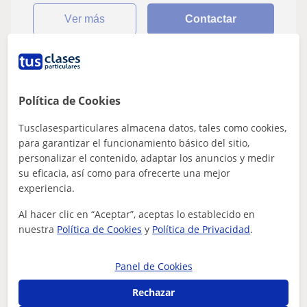
ver más
Contactar
Neuza
Política de Cookies
16
€
/h
1ª clase gratis
Tusclasesparticulares almacena datos, tales como cookies,
para garantizar el funcionamiento básico del sitio,
personalizar el contenido, adaptar los anuncios y medir
Las Rozas De Madrid
su eficacia, así como para ofrecerte una mejor
Portugués
experiencia.
Al hacer clic en “Aceptar”, aceptas lo establecido en
Profesor de portugués imparte clases
nuestra
Política de Cookies
y
Política de Privacidad
.
particulares individuales o en grupo
Experiência prévia en clases particulares y grupales en
Panel de Cookies
Australia.
Rechazar