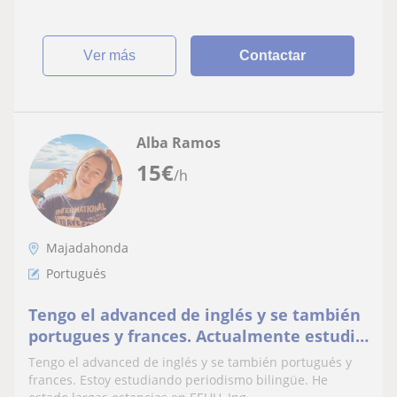
ver más
Contactar
Alba Ramos
15
€
/h
Majadahonda
Portugués
Tengo el advanced de inglés y se también
portugues y frances. Actualmente estudio
periodismo bilingüe. He estado largas
Tengo el advanced de inglés y se también portugués y
estancias en EEUU e Inglaterra
frances. Estoy estudiando periodismo bilingüe. He