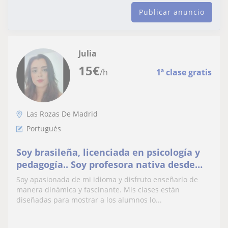
Publicar anuncio
Julia
15
€
/h
1ª clase gratis
Las Rozas De Madrid
Portugués
Soy brasileña, licenciada en psicología y
pedagogía.. Soy profesora nativa desde
hace 10 años
Soy apasionada de mi idioma y disfruto enseñarlo de
manera dinámica y fascinante. Mis clases están
diseñadas para mostrar a los alumnos lo...