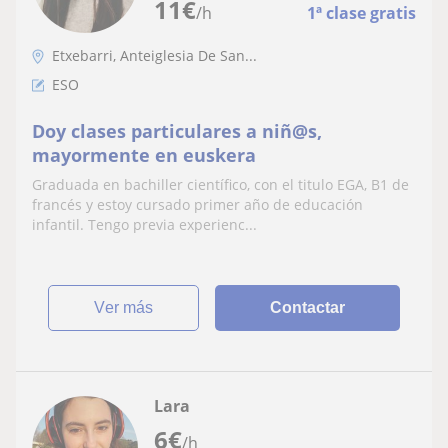
11
€
/h
1ª clase gratis
Etxebarri, Anteiglesia De San...
ESO
Doy clases particulares a niñ@s,
mayormente en euskera
Graduada en bachiller científico, con el titulo EGA, B1 de
francés y estoy cursado primer año de educación
infantil. Tengo previa experienc...
ver más
Contactar
Lara
6
€
/h