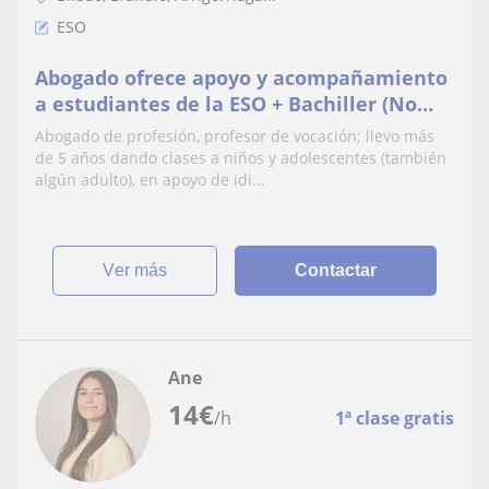
ESO
Abogado ofrece apoyo y acompañamiento
a estudiantes de la ESO + Bachiller (No
hablo Euskera)
Abogado de profesión, profesor de vocación; llevo más
de 5 años dando clases a niños y adolescentes (también
algún adulto), en apoyo de idi...
ver más
Contactar
Ane
14
€
/h
1ª clase gratis