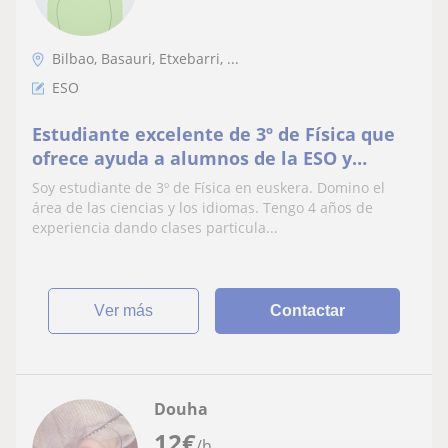
Bilbao, Basauri, Etxebarri, ...
ESO
Estudiante excelente de 3º de Física que
ofrece ayuda a alumnos de la ESO y
bachillerato
Soy estudiante de 3º de Física en euskera. Domino el
área de las ciencias y los idiomas. Tengo 4 años de
experiencia dando clases particula...
ver más
Contactar
Douha
12
€
/h