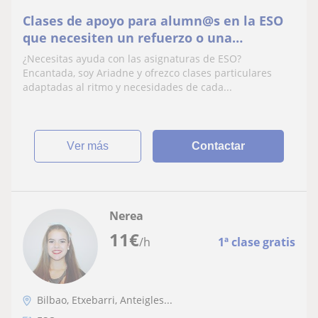
Clases de apoyo para alumn@s en la ESO
que necesiten un refuerzo o una
metodología más adaptada para aprender
¿Necesitas ayuda con las asignaturas de ESO?
Encantada, soy Ariadne y ofrezco clases particulares
adaptadas al ritmo y necesidades de cada...
ver más
Contactar
Nerea
11
€
/h
1ª clase gratis
Bilbao, Etxebarri, Anteigles...