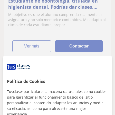
Estudiante de odontología, titulada en
higienista dental. Podrías dar clases,
tanto a primaria, como la ESO o
Mi objetivo es que el alumno comprenda realmente la
bachillerato
asignatura y no solo memorice contenidos. Me adapto al
ritmo de cada estudiante, prepar...
ver más
Contactar
Arantza
Profesor Verificado
Política de Cookies
★
5,0
(2 valoraciones)
Tusclasesparticulares almacena datos, tales como cookies,
15
€
para garantizar el funcionamiento básico del sitio,
/h
personalizar el contenido, adaptar los anuncios y medir
Bilbao, Barakaldo, Basauri, E...
su eficacia, así como para ofrecerte una mejor
experiencia.