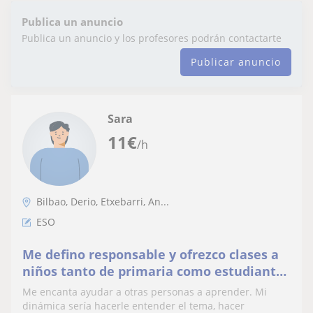
Publica un anuncio
Publica un anuncio y los profesores podrán contactarte
Publicar anuncio
Sara
11
€
/h
Bilbao, Derio, Etxebarri, An...
ESO
Me defino responsable y ofrezco clases a
niños tanto de primaria como estudiantes
de la ESO
Me encanta ayudar a otras personas a aprender. Mi
dinámica sería hacerle entender el tema, hacer