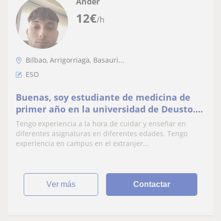
Ander
12
€
/h
Bilbao, Arrigorriaga, Basauri...
ESO
Buenas, soy estudiante de medicina de
primer año en la universidad de Deusto.
Gracias a mi carrera mantengo una serie
Tengo experiencia a la hora de cuidar y enseñar en
de competencias y conocimientos
diferentes asignaturas en diferentes edades. Tengo
interpersonales que me ayudan para
experiencia en campus en el extranjer...
poder asistir a otras personas en la
docencia en todos los ciclo, así
ver más
Contactar