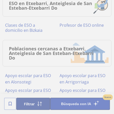
ESO en Etxebarri, Anteiglesia de San
Esteban-Etxebarri Do
Clases de ESO a
Profesor de ESO online
domicilio en Bizkaia
Poblaciones cercanas a Etxebarri,
Anteiglesia de San Esteban-Etxebarri
Do
Apoyo escolar para ESO
Apoyo escolar para ESO
en Alonsotegi
en Arrigorriaga
Apoyo escolar para ESO
Apoyo escolar para ESO
en Barakaldo
en Basauri
Nuevo
Filtrar
Búsqueda con IA
Apoyo escolar para ESO
Apoyo escolar para ESO
en Bilbao
en Derio