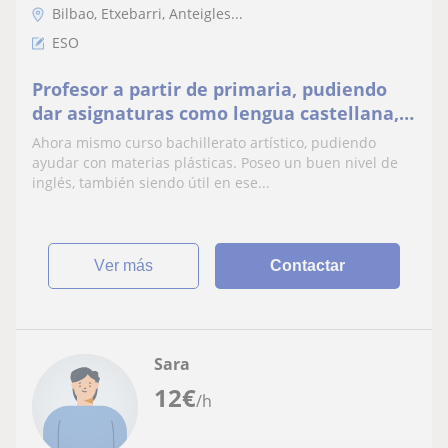
Bilbao, Etxebarri, Anteigles...
ESO
Profesor a partir de primaria, pudiendo
dar asignaturas como lengua castellana,
inglés y dibujo.
Ahora mismo curso bachillerato artístico, pudiendo
ayudar con materias plásticas. Poseo un buen nivel de
inglés, también siendo útil en ese...
ver más
Contactar
Sara
12
€
/h