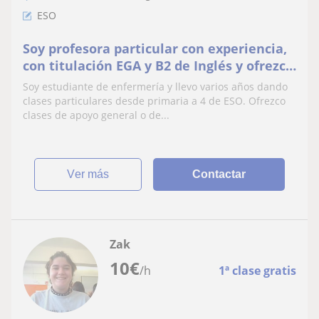
ESO
Soy profesora particular con experiencia,
con titulación EGA y B2 de Inglés y ofrezco
apoyo escolar y clases de Matemáticas,
Soy estudiante de enfermería y llevo varios años dando
Euskera, Biología, Inglés... desde primaria
clases particulares desde primaria a 4 de ESO. Ofrezco
hasta 4 de la ESO. Las clases de Euskera
clases de apoyo general o de...
podrían ser de Bachillerato también
ver más
Contactar
Zak
10
€
/h
1ª clase gratis