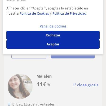
ESO
Al hacer clic en “Aceptar”, aceptas lo establecido en
Clases de refuerzo ESO y grados. Clases en
nuestra
Política de Cookies
y
Política de Privacidad
.
castellano. Contactame para cualquier
consulta
¿Buscas clases particulares totalmente personalizadas?
Panel de Cookies
No dudes en contactarme. Soy ingeniera informatic, me
apasiona la enseñanza y poder...
Rechazar
Aceptar
ver más
Contactar
Maialen
11
€
/h
1ª clase gratis
Bilbao, Etxebarri, Anteigles...