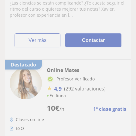
Profesor Xavier
¿Las ciencias se están complicando? ¿Te cuesta seguir el
ritmo del curso o quieres mejorar tus notas? Xavier,
profesor con experiencia en l...
ver más
Contactar
Destacado
Online Mates
Profesor Verificado
★
4,9
(292 valoraciones)
En línea
10
€
/h
1ª clase gratis
Clases on line
ESO