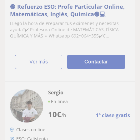
🟢 Refuerzo ESO: Profe Particular Online,
Matemáticas, Inglés, Química🟢💻
LLegó la hora de Preparar tus exámenes y necesitas
ayuda?✔️ Profesora Online de MATEMÁTICAS, FÍSICA
QUÍMICA Y MÁS ⭐ Whatsapp 692*064*355✔️C...
ver más
Contactar
Sergio
En línea
10
€
/h
1ª clase gratis
Clases on line
ESO: Calistenia