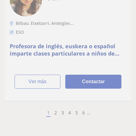
Bilbao, Etxebarri, Anteigles...
ESO
Profesora de inglés, euskera o español
imparte clases particulares a niños de
hasta 15 años
ver más
Contactar
1
2
3
4
5
6
...