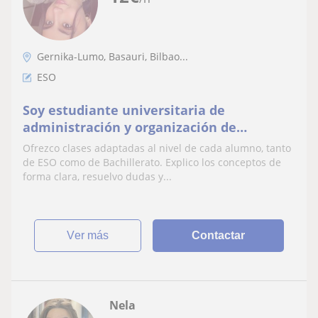
Gernika-Lumo, Basauri, Bilbao...
ESO
Soy estudiante universitaria de
administración y organización de
empresas.
Ofrezco clases adaptadas al nivel de cada alumno, tanto
de ESO como de Bachillerato. Explico los conceptos de
forma clara, resuelvo dudas y...
ver más
Contactar
Nela