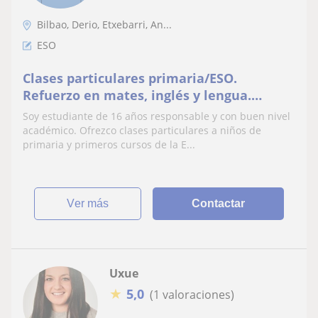
Bilbao, Derio, Etxebarri, An...
ESO
Clases particulares primaria/ESO.
Refuerzo en mates, inglés y lengua.
Disponible tardes y fines de semana
Soy estudiante de 16 años responsable y con buen nivel
académico. Ofrezco clases particulares a niños de
primaria y primeros cursos de la E...
ver más
Contactar
Uxue
★
5,0
(1 valoraciones)