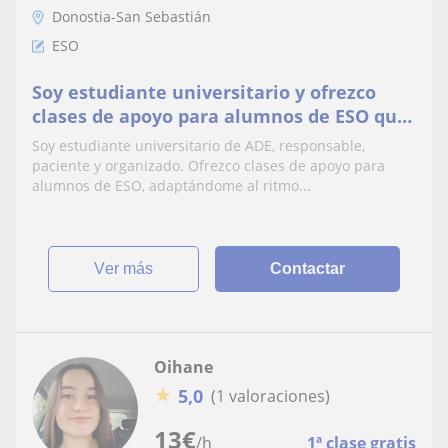
Donostia-San Sebastián
ESO
Soy estudiante universitario y ofrezco
clases de apoyo para alumnos de ESO que
quieran mejorar tanto en sus asignaturas
Soy estudiante universitario de ADE, responsable,
paciente y organizado. Ofrezco clases de apoyo para
alumnos de ESO, adaptándome al ritmo...
ver más
Contactar
Oihane
★
5,0
(1 valoraciones)
13
€
/h
1ª clase gratis