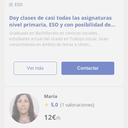
ESO
Doy clases de casi todas las asignaturas
nivel primaria, ESO y con posibilidad de
ayuda en bachiller de Ciencias Sociales
Graduada en Bachillerato en ciencias sociales,
estudiante actual del Grado en Trabajo Social. Gran
conocimiento en ámbito de letras e idiom...
ver más
Contactar
Maria
★
5,0
(1 valoraciones)
12
€
/h