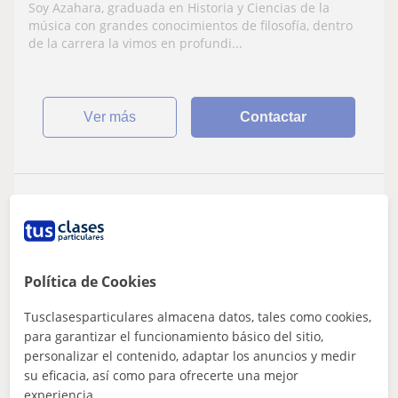
selectividad
Soy Azahara, graduada en Historia y Ciencias de la
música con grandes conocimientos de filosofía, dentro
de la carrera la vimos en profundi...
ver más
Contactar
Miryam
10
€
/h
1ª clase gratis
Política de Cookies
Meliana, Albalat Dels Sorells...
Tusclasesparticulares almacena datos, tales como cookies,
ESO: Matemáticas básicas
para garantizar el funcionamiento básico del sitio,
personalizar el contenido, adaptar los anuncios y medir
Profesora de matemáticas y otras
su eficacia, así como para ofrecerte una mejor
experiencia.
asignaturas para ayudarte a conseguir tus