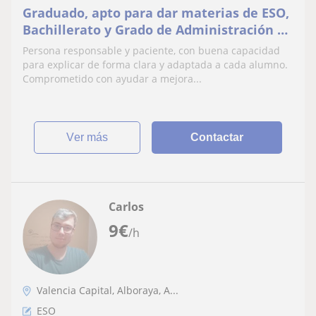
Graduado, apto para dar materias de ESO,
Bachillerato y Grado de Administración y
Finanzas para todas las edades.
Persona responsable y paciente, con buena capacidad
para explicar de forma clara y adaptada a cada alumno.
Comprometido con ayudar a mejora...
ver más
Contactar
Carlos
9
€
/h
Valencia Capital, Alboraya, A...
ESO