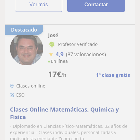
ver más
Contactar
Destacado
José
Profesor Verificado
★
4,9
(87 valoraciones)
En línea
17
€
/h
1ª clase gratis
Clases on line
ESO
Clases Online Matemáticas, Química y
Física
- Diplomado en Ciencias Físico-Matemáticas. 32 años de
experiencia.- Clases individuales, personalizadas y
motivadoras mediante Zoom con ta...