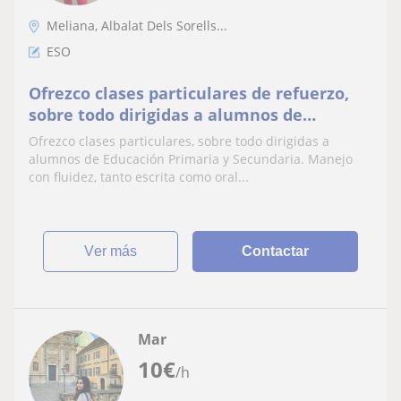
Meliana, Albalat Dels Sorells...
ESO
Ofrezco clases particulares de refuerzo,
sobre todo dirigidas a alumnos de
Educación Primaria y Secundaria
Ofrezco clases particulares, sobre todo dirigidas a
alumnos de Educación Primaria y Secundaria. Manejo
con fluidez, tanto escrita como oral...
ver más
Contactar
Mar
10
€
/h