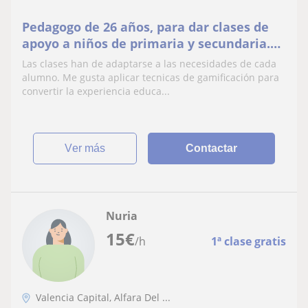
Pedagogo de 26 años, para dar clases de
apoyo a niños de primaria y secundaria.
Experiencia en clases particulares y
Las clases han de adaptarse a las necesidades de cada
trabajo con necesidades educativas
alumno. Me gusta aplicar tecnicas de gamificación para
especiales
convertir la experiencia educa...
ver más
Contactar
Nuria
15
€
/h
1ª clase gratis
Valencia Capital, Alfara Del ...