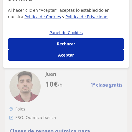
propositos
Clases de apoyo para conseguir el aprobado seguro y
Al hacer clic en “Aceptar”, aceptas lo establecido en
entender a la perfección la materia impartida, las clases
nuestra
Política de Cookies
y
Política de Privacidad
.
se adaptarán totalmemte al al...
Panel de Cookies
Rechazar
ver más
Contactar
Aceptar
Juan
10
€
/h
1ª clase gratis
Foios
ESO: Química básica
Clases de repaso química para