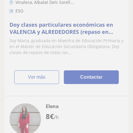
Vinalesa, Albalat Dels Sorell...
ESO
Doy clases particulares económicas en
VALENCIA y ALREDEDORES (repaso en
general)
Soy Maria, graduada en Maestra de Educación Primaria y
en el Máster de Educación Secundaria Obligatoria. Doy
clases de repaso de todas las...
ver más
Contactar
Elena
8
€
/h