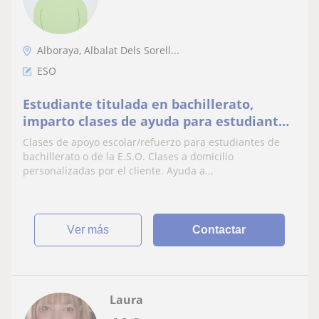
Alboraya, Albalat Dels Sorell...
ESO
Estudiante titulada en bachillerato,
imparto clases de ayuda para estudiantes
de bachillerato de ciencias sociales y de la
Clases de apoyo escolar/refuerzo para estudiantes de
E.S.O
bachillerato o de la E.S.O. Clases a domicilio
personalizadas por el cliente. Ayuda a...
ver más
Contactar
Laura