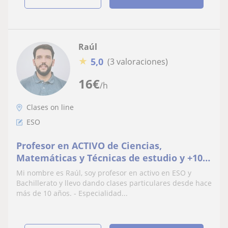
Raúl
★
5,0
(3 valoraciones)
16
€
/h
Clases on line
ESO
Profesor en ACTIVO de Ciencias,
Matemáticas y Técnicas de estudio y +10
años de experiencia en Clases
Mi nombre es Raúl, soy profesor en activo en ESO y
Particulares. Clases on-line
Bachillerato y llevo dando clases particulares desde hace
más de 10 años. - Especialidad...