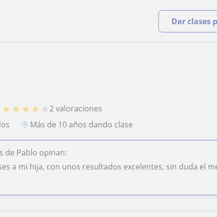
Dar clases 
★
★
★
★
★
2 valoraciones
O
dos
más de 10 años dando clase
s de Pablo opinan:
ses a mi hija, con unos resultados excelentes, sin duda el 