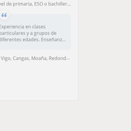
el de primaria, ESO o bachillerato: Matematicas (Algebra, Geometría, Trigonometría, Estadistica...) Física
Experiencia en clases
particulares y a grupos de
diferentes edades. Enseñanza
comple...
Vigo, Cangas, Moaña, Redondela