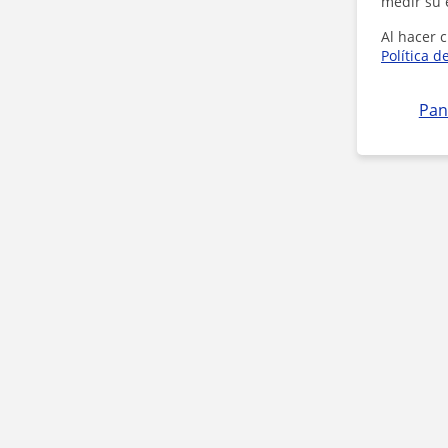
medir su 
Al hacer c
Política d
Pan