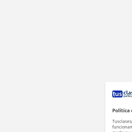
Política
Tusclases
funcionami