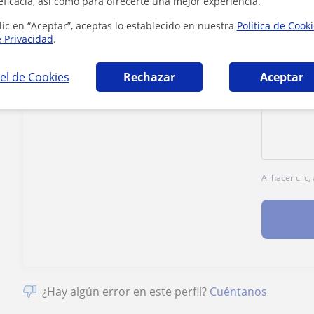
eficacia, así como para ofrecerte una mejor experiencia.
lic en “Aceptar”, aceptas lo establecido en nuestra
Política de Cook
Tarifa
14
€/h
e Privacidad
.
el de Cookies
Rechazar
Aceptar
1ª clase gratis
Al hacer clic
¿Hay algún error en este perfil?
Cuéntanos