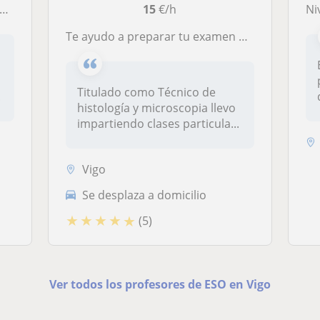
15
€/h
Niv
Te ayudo a preparar tu examen de una manera fácil y sencilla
Titulado como Técnico de
.
histología y microscopia llevo
impartiendo clases particula...
Vigo
Se desplaza a domicilio
★
★
★
★
★
(5)
Ver todos los profesores de ESO en Vigo