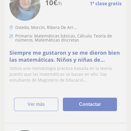
10
€
/h
1ª clase gratis
Oviedo, Morcín, Ribera De Arr...
Primaria: Matemáticas básicas, Cálculo, Teoría de
números, Matemáticas discretas
Siempre me gustaron y se me dieron bien
las matemáticas. Niños y niñas de
primaria, por la zona de Oviedo, Asturias
Utilizo una metodología práctica basada en la teoría,
puesto que las matemáticas se basan en ello. Soy
estudiante de Magisterio de Educació...
ver más
Contactar