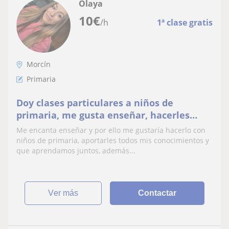
Olaya
10
€
/h
1ª clase gratis
Morcín
Primaria
Doy clases particulares a niños de
primaria, me gusta enseñar, hacerles
ameno el aprendizaje y que consigan
Me encanta enseñar y por ello me gustaría hacerlo con
resultados.
niños de primaria, aportarles todos mis conocimientos y
que aprendamos juntos, además...
ver más
Contactar