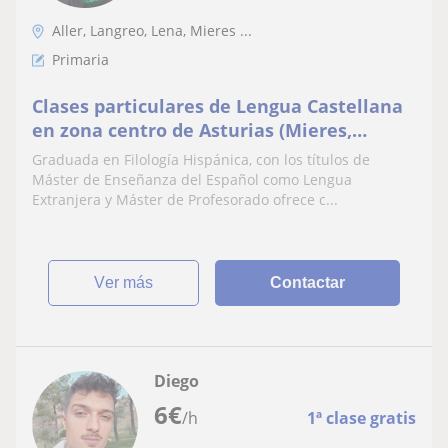
Aller, Langreo, Lena, Mieres ...
Primaria
Clases particulares de Lengua Castellana
en zona centro de Asturias (Mieres,
Oviedo, etc.)
Graduada en Filología Hispánica, con los títulos de
Máster de Enseñanza del Español como Lengua
Extranjera y Máster de Profesorado ofrece c...
ver más
Contactar
Diego
6
€
/h
1ª clase gratis