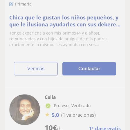
Primaria
Chica que le gustan los niños pequeños, y
que le ilusiona ayudarles con sus deberes
y exámenes de primaria. Tengo
Tengo experiencia con mis primos (4 y 8 años),
experiencia.
remuneradas y con hijos de amigos de mis padres,
exactamente lo mismo. Les ayudaba con sus...
ver más
Contactar
Celia
Profesor Verificado
★
5,0
(1 valoraciones)
10
€
/h
1ª clase gratis