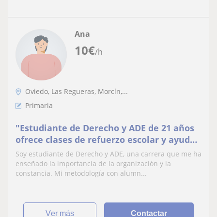
Ana
10
€
/h
Oviedo, Las Regueras, Morcín,...
Primaria
"Estudiante de Derecho y ADE de 21 años
ofrece clases de refuerzo escolar y ayuda
con los deberes para alumnos de Primaria
Soy estudiante de Derecho y ADE, una carrera que me ha
en Ovd
enseñado la importancia de la organización y la
constancia. Mi metodología con alumn...
ver más
Contactar