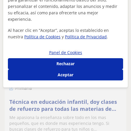
personalizar el contenido, adaptar los anuncios y medir
su eficacia, así como para ofrecerte una mejor
ver más
Contactar
experiencia.
Al hacer clic en “Aceptar”, aceptas lo establecido en
nuestra
Política de Cookies
y
Política de Privacidad
.
Carlota
Panel de Cookies
9
€
/h
1ª clase gratis
Rechazar
Aceptar
Mieres Asturias
Primaria
Técnica en educación infantil, doy clases
de refuerzo para todas las materias de
Primaria
Me apasiona la enseñanza sobre todo en los mas
pequeños, que es donde mas experiencia tengo. Si
buscas clases de refuerzo para tus niños o...