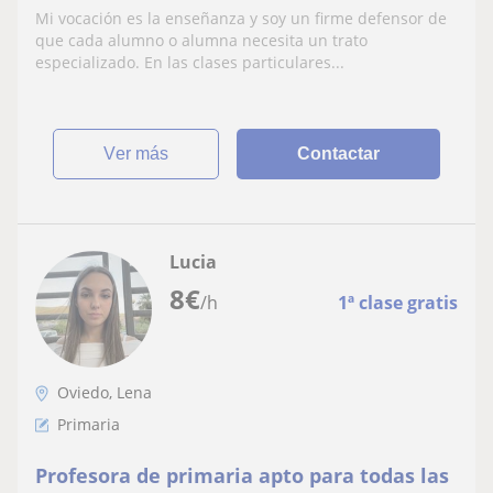
todo de la historia.
Mi vocación es la enseñanza y soy un firme defensor de
que cada alumno o alumna necesita un trato
especializado. En las clases particulares...
ver más
Contactar
Lucia
8
€
/h
1ª clase gratis
Oviedo, Lena
Primaria
Profesora de primaria apto para todas las