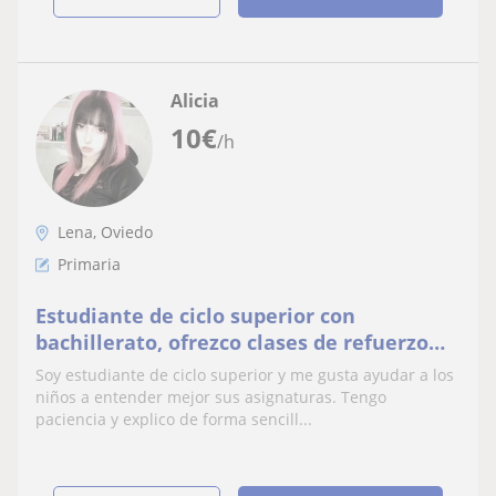
Alicia
10
€
/h
Lena, Oviedo
Primaria
Estudiante de ciclo superior con
bachillerato, ofrezco clases de refuerzo
para primaria adaptadas a cada alumno.
Soy estudiante de ciclo superior y me gusta ayudar a los
niños a entender mejor sus asignaturas. Tengo
paciencia y explico de forma sencill...