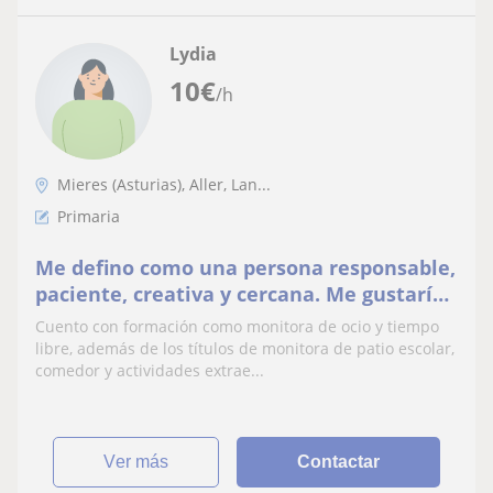
Lydia
10
€
/h
Mieres (Asturias), Aller, Lan...
Primaria
Me defino como una persona responsable,
paciente, creativa y cercana. Me gustaría
dar clases y actividades a primaria e
Cuento con formación como monitora de ocio y tiempo
infantil
libre, además de los títulos de monitora de patio escolar,
comedor y actividades extrae...
ver más
Contactar