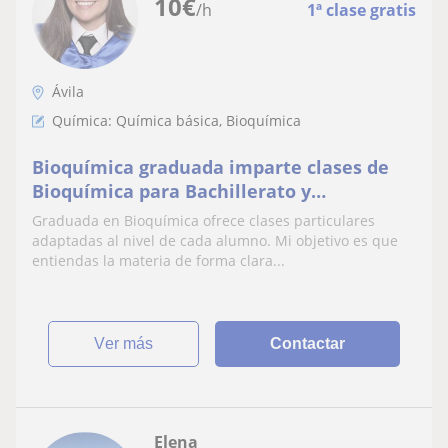
10
€
/h
1ª clase gratis
Ávila
Química: Química básica, Bioquímica
Bioquímica graduada imparte clases de
Bioquímica para Bachillerato y
Universidad | Presencial en Ávila y online
Graduada en Bioquímica ofrece clases particulares
adaptadas al nivel de cada alumno. Mi objetivo es que
entiendas la materia de forma clara...
ver más
Contactar
Elena