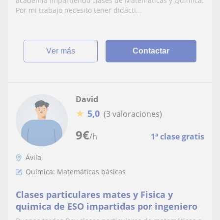
academia impartiendo clases de Matemáticas y Química.
Por mi trabajo necesito tener didácti...
ver más
Contactar
David
★
5,0
(3 valoraciones)
9
€
/h
1ª clase gratis
Ávila
Química: Matemáticas básicas
Clases particulares mates y Fisica y
quimica de ESO impartidas por ingeniero