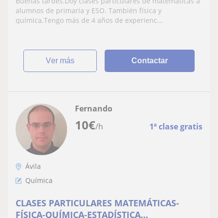
Buenas tardes.Doy clases particulares de matemáticas a
alumnos de primaria y ESO. También física y
química.Tengo más de 4 años de experienc...
ver más
Contactar
Fernando
10
€
/h
1ª clase gratis
Ávila
Química
CLASES PARTICULARES MATEMÁTICAS-
FÍSICA-QUÍMICA-ESTADÍSTICA