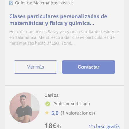
Química: Matemáticas básicas
Clases particulares personalizadas de
matemáticas y fisica y quimica
(Primaria/Secundaria)
Hola, mi nombre es Saray y soy una estudiante residente
en Salamanca. Me ofrezco a dar clases particulares de
matemáticas hasta 3*ESO. Teng...
ver más
Contactar
Carlos
Profesor Verificado
★
5,0
(1 valoraciones)
18
€
/h
1ª clase gratis