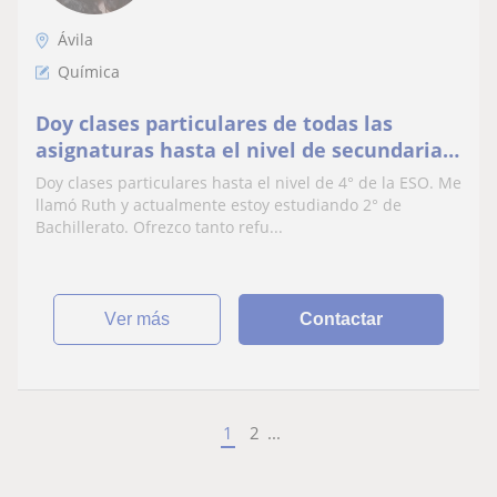
Ávila
Química
Doy clases particulares de todas las
asignaturas hasta el nivel de secundaria,
lengua, matemáticas,inglés,física,
Doy clases particulares hasta el nivel de 4° de la ESO. Me
química
llamó Ruth y actualmente estoy estudiando 2° de
Bachillerato. Ofrezco tanto refu...
ver más
Contactar
1
2
...