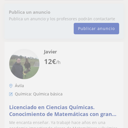
Publica un anuncio
Publica un anuncio y los profesores podrán contactarte
Publicar anuncio
Javier
12
€
/h
Ávila
Química: Química básica
Licenciado en Ciencias Químicas.
Conocimiento de Matemáticas con gran
experiencia en este ámbito.
Me encanta enseñar. Ya trabajé hace años en una