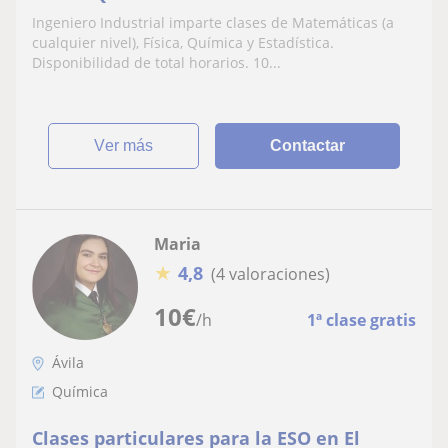
(PRESENCIAL/ON-LINE)
Ingeniero Industrial imparte clases de Matemáticas (a
cualquier nivel), Física, Química y Estadística.
Disponibilidad de total horarios. 10...
ver más
Contactar
Maria
★
4,8
(4 valoraciones)
10
€
/h
1ª clase gratis
Ávila
Química
Clases particulares para la ESO en El