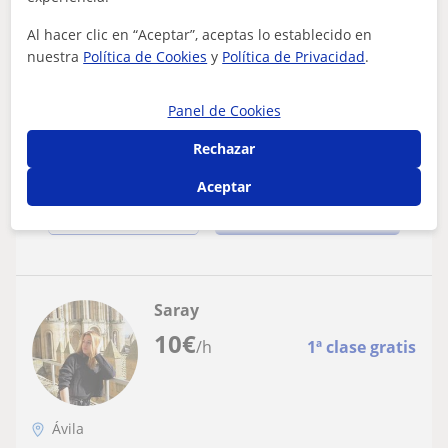
Ingeniero de Caminos graduado en la
Al hacer clic en “Aceptar”, aceptas lo establecido en
nuestra
Política de Cookies
y
Política de Privacidad
.
UPM. Clases presenciales de Matemáticas,
Física y Química, Dibujo Técnico. Madrid
¡Hola, me llamo Carlos! Tengo 29 años y soy graduado en
Ingeniería de Caminos, Canales y Puertos (Ingeniería
Panel de Cookies
Civil y Territorial). Llevo má...
Rechazar
Aceptar
ver más
Contactar
Saray
10
€
/h
1ª clase gratis
Ávila