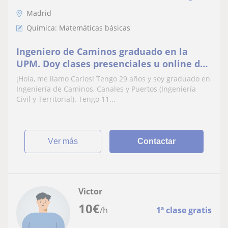
Madrid
Química: Matemáticas básicas
Ingeniero de Caminos graduado en la
UPM. Doy clases presenciales u online de
Matemáticas, Dibujo Técnico, Física y
¡Hola, me llamo Carlos! Tengo 29 años y soy graduado en
Química
Ingeniería de Caminos, Canales y Puertos (Ingeniería
Civil y Territorial). Tengo 11...
ver más
Contactar
Victor
10
€
/h
1ª clase gratis