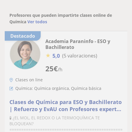
Profesores que pueden impartirte clases online de
Química
Ver todos
Destacado
Academia Paraninfo - ESO y
Bachillerato
★
5,0
(5 valoraciones)
25
€
/h
Clases on line
Química: Química orgánica, Química básica
Clases de Química para ESO y Bachillerato
| Refuerzo y EvAU con Profesores expertos
en ciencias
🧪 ¿EL MOL, EL REDOX O LA TERMOQUÍMICA TE
BLOQUEAN?
==================================================E