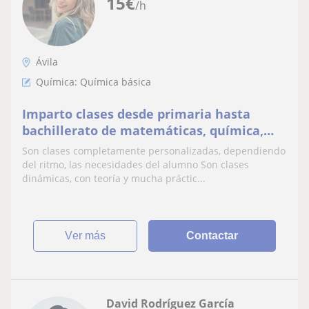
15
€
/h
Ávila
Química: Química básica
Imparto clases desde primaria hasta
bachillerato de matemáticas, química,
lengua Clases de refuerzo Técnicas de
Son clases completamente personalizadas, dependiendo
estudio Preparación de exámenes para
del ritmo, las necesidades del alumno Son clases
ciclos medios y superiores
dinámicas, con teoría y mucha práctic...
ver más
Contactar
David Rodríguez García