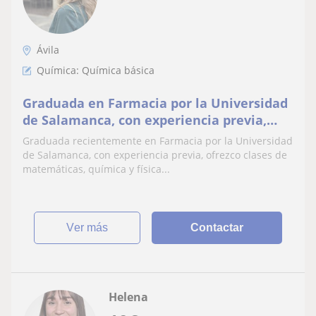
Ávila
Química: Química básica
Graduada en Farmacia por la Universidad
de Salamanca, con experiencia previa,
ofrezco clases de matemáticas, química y
Graduada recientemente en Farmacia por la Universidad
física hasta nivel de bachiller
de Salamanca, con experiencia previa, ofrezco clases de
matemáticas, química y física...
ver más
Contactar
Helena