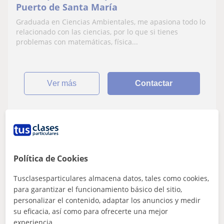
Puerto de Santa María
Graduada en Ciencias Ambientales, me apasiona todo lo
relacionado con las ciencias, por lo que si tienes
problemas con matemáticas, física...
ver más
Contactar
Carlos
Profesor Verificado
Política de Cookies
★
5,0
(1 valoraciones)
Tusclasesparticulares almacena datos, tales como cookies,
22
€
/h
1ª clase gratis
para garantizar el funcionamiento básico del sitio,
personalizar el contenido, adaptar los anuncios y medir
Madrid
su eficacia, así como para ofrecerte una mejor
Química: Matemáticas básicas
experiencia.