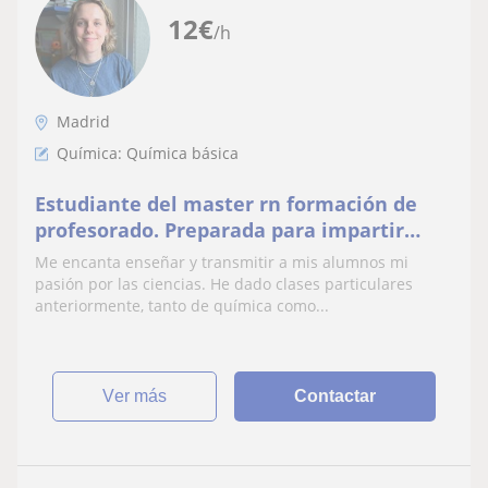
12
€
/h
Madrid
Química: Química básica
Estudiante del master rn formación de
profesorado. Preparada para impartir
clases de ciencias al nivel de la ESO y
Me encanta enseñar y transmitir a mis alumnos mi
bachillerato.
pasión por las ciencias. He dado clases particulares
anteriormente, tanto de química como...
ver más
Contactar