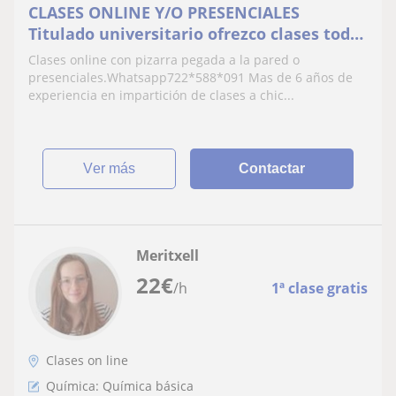
CLASES ONLINE Y/O PRESENCIALES
Titulado universitario ofrezco clases todos
los niveles
Clases online con pizarra pegada a la pared o
presenciales.Whatsapp722*588*091 Mas de 6 años de
experiencia en impartición de clases a chic...
ver más
Contactar
Meritxell
22
€
/h
1ª clase gratis
Clases on line
Química: Química básica