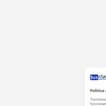
Política
Tusclases
funcionami