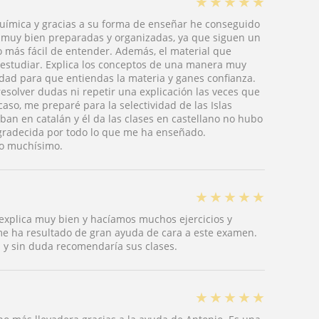
★
★
★
★
★
uímica y gracias a su forma de enseñar he conseguido
án muy bien preparadas y organizadas, ya que siguen un
 más fácil de entender. Además, el material que
estudiar. Explica los conceptos de una manera muy
rdad para que entiendas la materia y ganes confianza.
esolver dudas ni repetir una explicación las veces que
aso, me preparé para la selectividad de las Islas
an en catalán y él da las clases en castellano no hubo
radecida por todo lo que me ha enseñado.
do muchísimo.
★
★
★
★
★
 explica muy bien y hacíamos muchos ejercicios y
me ha resultado de gran ayuda de cara a este examen.
 y sin duda recomendaría sus clases.
★
★
★
★
★