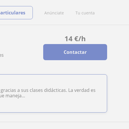
particulares
Anúnciate
Tu cuenta
14
€
/h
Contactar
es
racias a sus clases didácticas. La verdad es
ue maneja...