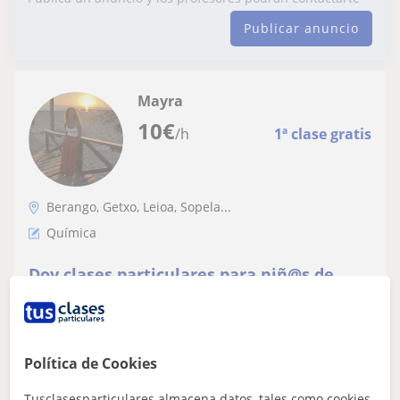
Publicar anuncio
Mayra
10
€
/h
1ª clase gratis
Berango, Getxo, Leioa, Sopela...
Química
Doy clases particulares para niñ@s de
primaria y secundaria, además puedo dar
biología, química, lengua e inglés
Política de Cookies
ver más
Contactar
Tusclasesparticulares almacena datos, tales como cookies,