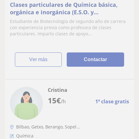
Clases particulares de Química básica,
orgánica e inorgánica (E.S.O. y
Bachillerato)
Estudiante de Biotecnología de segundo año de carrera
con experiencia previa como profesora de clases
particulares. Imparto clases de apoyo...
ver más
Contactar
Cristina
15
€
/h
1ª clase gratis
Bilbao, Getxo, Berango, Sopel...
Química