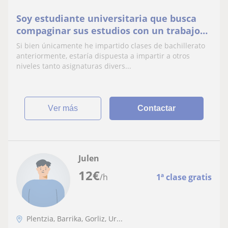
Soy estudiante universitaria que busca
compaginar sus estudios con un trabajo
impartiendo clases ya que es una
Si bien únicamente he impartido clases de bachillerato
actividad con la que disfruto mucho
anteriormente, estaría dispuesta a impartir a otros
niveles tanto asignaturas divers...
ver más
Contactar
Julen
12
€
/h
1ª clase gratis
Plentzia, Barrika, Gorliz, Ur...