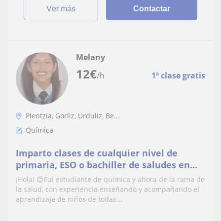
ver más
Contactar
Melany
12
€
/h
1ª clase gratis
Plentzia, Gorliz, Urduliz, Be...
Química
Imparto clases de cualquier nivel de
primaria, ESO o bachiller de saludes en
eus/cast/ing
¡Hola! 😊Fui estudiante de química y ahora de la rama de
la salud, con experiencia enseñando y acompañando el
aprendizaje de niños de todas...