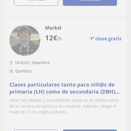
Markel
12
€
/h
1ª clase gratis
Urduliz, Sopelana
Química
Clases particulares tanto para niñ@s de
primaria (LH) como de secundaria (DBH)
de todas las asignaturas
Hola! Soy Markel y actualmente estoy en el último curso
de la carrera de química en euskera. Además, tengo el
nivel de C1 en inglés (advanc...