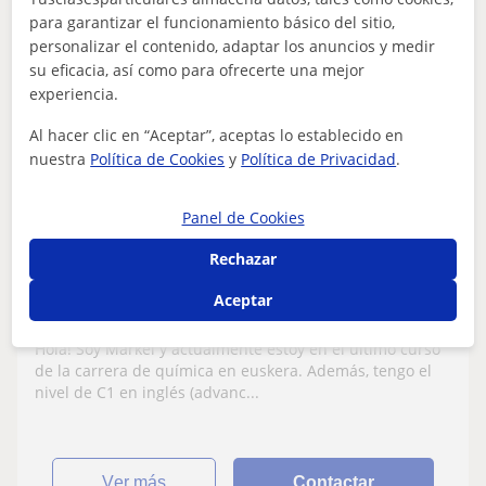
para garantizar el funcionamiento básico del sitio,
personalizar el contenido, adaptar los anuncios y medir
su eficacia, así como para ofrecerte una mejor
Markel
experiencia.
12
€
/h
1ª clase gratis
Al hacer clic en “Aceptar”, aceptas lo establecido en
nuestra
Política de Cookies
y
Política de Privacidad
.
Urduliz, Sopelana
Panel de Cookies
Química: Matemáticas básicas
Rechazar
Clases de matemáticas, física/química y
Aceptar
idiomas para niñ@s tanto de primaria
(LH) como de secundaria (DBH)
Hola! Soy Markel y actualmente estoy en el último curso
de la carrera de química en euskera. Además, tengo el
nivel de C1 en inglés (advanc...
ver más
Contactar