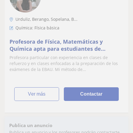
Urduliz, Berango, Sopelana, B...
Química: Física básica
Profesora de Física, Matemáticas y
Química apta para estudiantes de
bachillerato.
Profesora particular con experiencia en clases de
refuerzo y en clases enfocadas a la preparación de los
exámenes de la EBAU. Mi método de...
ver más
Contactar
Publica un anuncio
Publica un anuncio y los profesores podrán contactarte