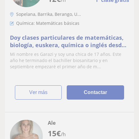
/h
1ª clase gratis
Sopelana, Barrika, Berango, U...
Química: Matemáticas básicas
Doy clases particulares de matemáticas,
biología, euskera, química o inglés desde
primaria hasta segundo de bachillerato
Mi nombre es Garazi y soy una chica de 17 años. Este
año he terminado el bachiller biosanitario y en
septiembre empezaré el primer año de m...
ver más
Contactar
Ale
15
€
/h