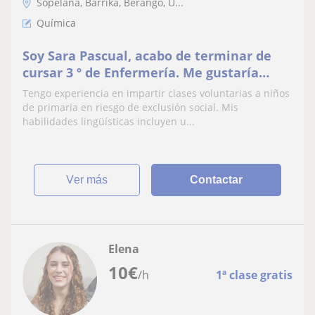
Sopelana, Barrika, Berango, U...
Química
Soy Sara Pascual, acabo de terminar de
cursar 3 º de Enfermería. Me gustaría
impartir clases a niños de
Tengo experiencia en impartir clases voluntarias a niños
primaria/secundaria
de primaria en riesgo de exclusión social. Mis
habilidades lingüísticas incluyen u...
ver más
Contactar
Elena
10
€
/h
1ª clase gratis