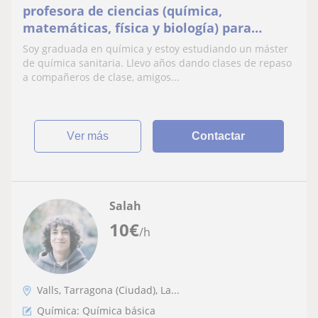
profesora de ciencias (química,
matemáticas, física y biología) para
estudiantes de secundaria y bachillerato
Soy graduada en química y estoy estudiando un máster
de química sanitaria. Llevo años dando clases de repaso
a compañeros de clase, amigos...
ver más
Contactar
Salah
10
€
/h
Valls, Tarragona (Ciudad), La...
Química: Química básica