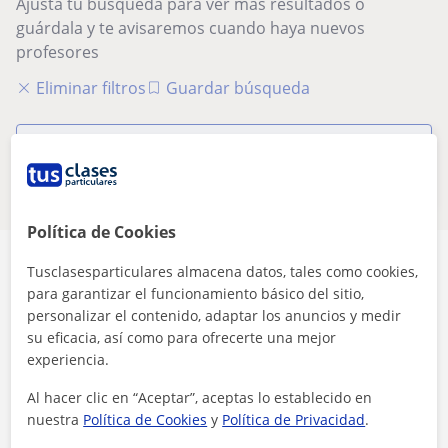
Ajusta tu búsqueda para ver más resultados o
guárdala y te avisaremos cuando haya nuevos
profesores
Eliminar filtros
Guardar búsqueda
Estos profesores de química online
pueden interesarte
Política de Cookies
Tusclasesparticulares almacena datos, tales como cookies,
para garantizar el funcionamiento básico del sitio,
personalizar el contenido, adaptar los anuncios y medir
su eficacia, así como para ofrecerte una mejor
Seguridad
experiencia.
Contacta con los profesores mediante nuestra
Al hacer clic en “Aceptar”, aceptas lo establecido en
mensajería
nuestra
Política de Cookies
y
Política de Privacidad
.