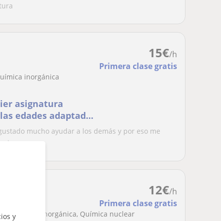
tura
15
€
/h
Primera clase gratis
Química inorgánica
ier asignatura
s las edades adaptado
 gustado mucho ayudar a los demás y por eso me
arios...
12
€
/h
Primera clase gratis
a, , Química inorgánica, Química nuclear
ios y