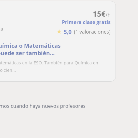
15
€
/h
Primera clase gratis
ca
★
5,0
(1 valoraciones)
Química o Matemáticas
 puede ser también
atemáticas en la ESO. También para Química en
 cien...
remos cuando haya nuevos profesores