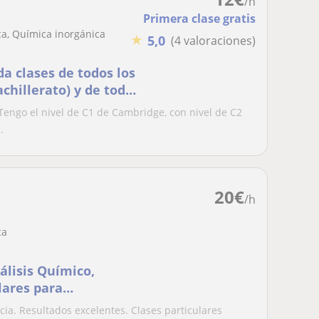
/h
Primera clase gratis
a, Química inorgánica
★
5,0
(4 valoraciones)
da clases de todos los
achillerato) y de todos
 Tengo el nivel de C1 de Cambridge, con nivel de C2
.
20
€
/h
ca
álisis Químico,
lares para
ia. Resultados excelentes. Clases particulares