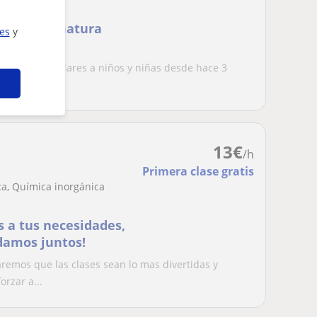
quier asignatura
ies
y
lases particulares a niños y niñas desde hace 3
a...
13
€
/h
Primera clase gratis
a, Química inorgánica
s a tus necesidades,
damos juntos!
emos que las clases sean lo mas divertidas y
rzar a...