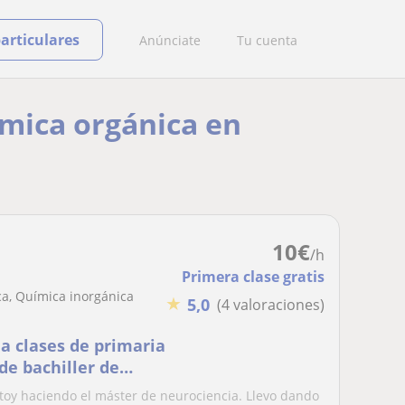
particulares
Anúnciate
Tu cuenta
ímica orgánica en
10
€
/h
Primera clase gratis
a, Química inorgánica
★
5,0
(4 valoraciones)
a clases de primaria
de bachiller de
, biología, química,
toy haciendo el máster de neurociencia. Llevo dando