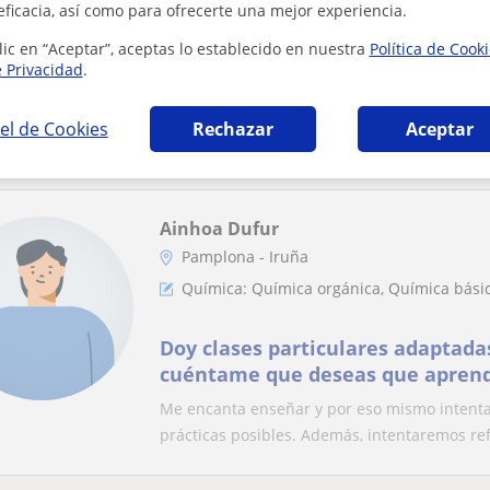
eficacia, así como para ofrecerte una mejor experiencia.
Profesora imparte clases de cual
lic en “Aceptar”, aceptas lo establecido en nuestra
Política de Cook
hasta 1 de Bachiller
e Privacidad
.
Estudiante de 3 de Enfermería, impartiendo c
el de Cookies
Rechazar
Aceptar
años. Adapto las clases a cualquier asignatur
Ainhoa Dufur
Pamplona - Iruña
Química: Química orgánica, Química básic
Doy clases particulares adaptada
cuéntame que deseas que apren
Me encanta enseñar y por eso mismo intentar
prácticas posibles. Además, intentaremos refo