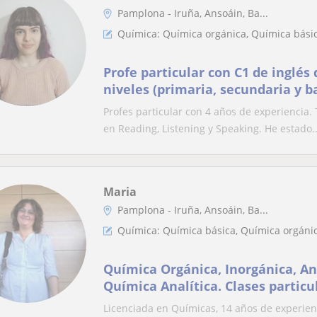
Pamplona - Iruña, Ansoáin, Ba...
Química: Química orgánica, Química básic
Profe particular con C1 de inglés 
niveles (primaria, secundaria y b
los títulos del idioma (A1-C1)
Profes particular con 4 años de experiencia.
en Reading, Listening y Speaking. He estado..
Maria
Pamplona - Iruña, Ansoáin, Ba...
Química: Química básica, Química orgáni
Química Orgánica, Inorgánica, An
Química Analítica. Clases particu
Universitarios y Bachillerato
Licenciada en Químicas, 14 años de experienc