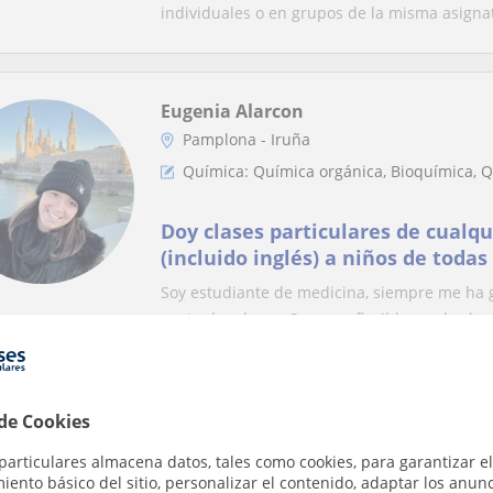
individuales o en grupos de la misma asigna
Eugenia Alarcon
Pamplona - Iruña
Química: Química orgánica, Bioquímica, 
Doy clases particulares de cualqu
(incluido inglés) a niños de toda
a cualquier nivel
Soy estudiante de medicina, siempre me ha
gusta dar clases. Soy muy flexible con los hor
Julia
 de Cookies
Pamplona - Iruña, Barañain, B...
particulares almacena datos, tales como cookies, para garantizar el
Química: Química básica, Química orgánic
ento básico del sitio, personalizar el contenido, adaptar los anunc