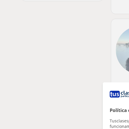
Política
Tusclases
funcionami