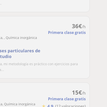
..
36
€
/h
Primera clase gratis
a, , Química inorgánica
ses particulares de
studio
, mi metodología es práctico con ejercicios para
...
15
€
/h
Primera clase gratis
a, Química inorgánica
★
4,9
(12 valoraciones)