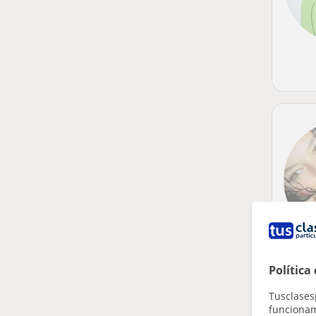
Política
Tusclases
funcionami