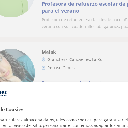
Profesora de refuerzo escolar de
para el verano
Profesora de refuerzo escolar desde hace año
verano con sus cuadernillos obligatorios, pa..
Malak
Granollers, Canovelles, La Ro...
Repaso General
Repaso general asignaturas para
Hola soy Malak y ofrezco clases particulares
apoyo, podrán reforzar sus conocimientos en 
 de Cookies
particulares almacena datos, tales como cookies, para garantizar el
Khadija
ento básico del sitio, personalizar el contenido, adaptar los anunc