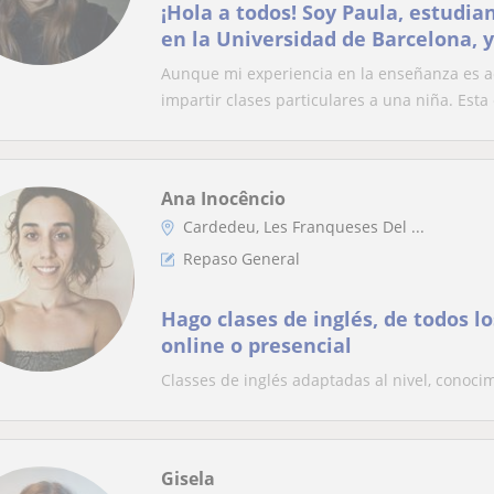
¡Hola a todos! Soy Paula, estudia
en la Universidad de Barcelona, y
hijos a brillar en sus estudios. S
Aunque mi experiencia en la enseñanza es ac
secundaria y necesitan apoyo con
impartir clases particulares a una niña. Esta 
materias, ¡estoy aquí para respald
Ana Inocêncio
Cardedeu, Les Franqueses Del ...
Repaso General
Hago clases de inglés, de todos l
online o presencial
Classes de inglés adaptadas al nivel, conoci
Gisela