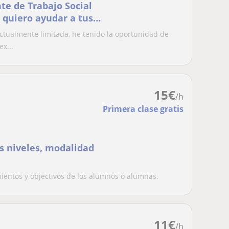
nte de Trabajo Social
 quiero ayudar a tus
i están en primaria o
tualmente limitada, he tenido la oportunidad de
 sus tareas y
ex...
arlos! ✔️
15
€
/h
Primera clase gratis
os niveles, modalidad
mientos y objectivos de los alumnos o alumnas.
11
€
/h