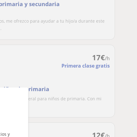
 primaria y secundaria
s, me ofrezco para ayudar a tu hijo/a durante este
.
17
€
/h
Primera clase gratis
 niños de primaria
 de repaso general para niños de primaria. Con mi
d...
12
€
ios y
/h