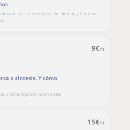
ños
cilmente a las necesidades del alumno y horarios.
a...
9
€
/h
rca o sintesis. Y cómo
sis. Y cómo exponerlos en clase.
15
€
/h