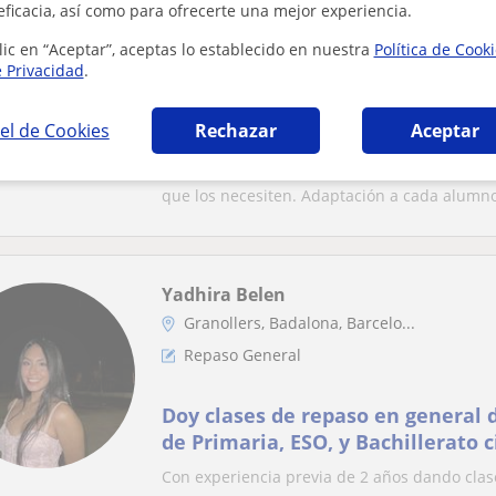
eficacia, así como para ofrecerte una mejor experiencia.
Granollers, Canovelles, La Ro...
Repaso General
lic en “Aceptar”, aceptas lo establecido en nuestra
Política de Cook
e Privacidad
.
Profesora que imparte clases de 
el de Cookies
Rechazar
Aceptar
materia a alumnos de Primaria y
Estudiante de cuarto de la ESO con ganas de
que los necesiten. Adaptación a cada alumno
Yadhira Belen
Granollers, Badalona, Barcelo...
Repaso General
Doy clases de repaso en general 
de Primaria, ESO, y Bachillerato c
Con experiencia previa de 2 años dando clase