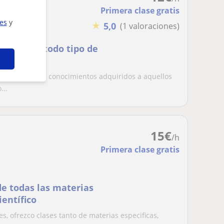
Primera clase gratis
ies
y
★
5,0
(1 valoraciones)
repaso de todo tipo de
 la ESO
 transmitir los conocimientos adquiridos a aquellos
...
15
€
/h
Primera clase gratis
de todas las materias
ientífico
s, ofrezco clases tanto de materias especificas,