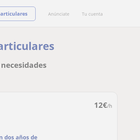
particulares
Anúnciate
Tu cuenta
articulares
y necesidades
12
€
/h
n dos años de