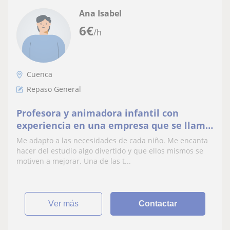
Ana Isabel
6
€
/h
Cuenca
Repaso General
Profesora y animadora infantil con
experiencia en una empresa que se llama
el duende dando refuerzo en PROA a
Me adapto a las necesidades de cada niño. Me encanta
niños de hasta ESO
hacer del estudio algo divertido y que ellos mismos se
motiven a mejorar. Una de las t...
ver más
Contactar