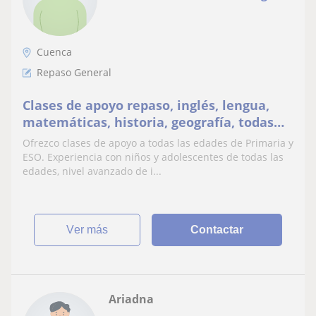
Cuenca
Repaso General
Clases de apoyo repaso, inglés, lengua,
matemáticas, historia, geografía, todas
las asignaturas para todas las edades de
Ofrezco clases de apoyo a todas las edades de Primaria y
Primaria ESO Adultos
ESO. Experiencia con niños y adolescentes de todas las
edades, nivel avanzado de i...
ver más
Contactar
Ariadna