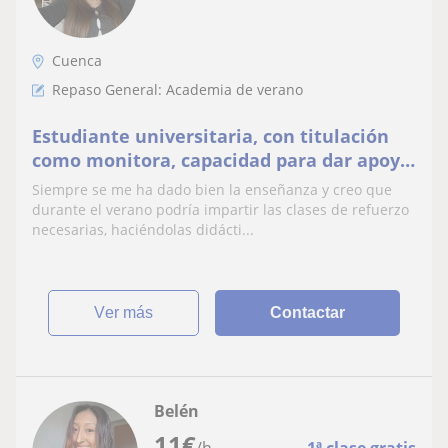
Cuenca
Repaso General: Academia de verano
Estudiante universitaria, con titulación
como monitora, capacidad para dar apoyo
de cualquier materia a niños que lo
Siempre se me ha dado bien la enseñanza y creo que
necesiten
durante el verano podría impartir las clases de refuerzo
necesarias, haciéndolas didácti...
ver más
Contactar
Belén
11
€