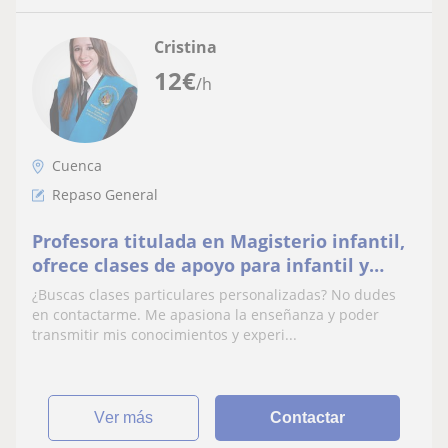
Cristina
12
€
/h
Cuenca
Repaso General
Profesora titulada en Magisterio infantil,
ofrece clases de apoyo para infantil y
primaria en Tarancón (Cuenca)
¿Buscas clases particulares personalizadas? No dudes
en contactarme. Me apasiona la enseñanza y poder
transmitir mis conocimientos y experi...
ver más
Contactar