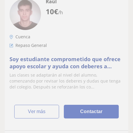
Raúl
10
€
/h
Cuenca
Repaso General
Soy estudiante comprometido que ofrece
apoyo escolar y ayuda con deberes a
alumnos de primaria y primeros cursos de
Las clases se adaptarán al nivel del alumno,
ESO
comenzando por revisar los deberes y dudas que tenga
del colegio. Después se reforzarán los co...
ver más
Contactar