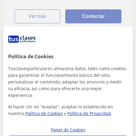
ver más
Contactar
Publica un anuncio
Publica un anuncio y los profesores podrán contactarte
Política de Cookies
Publicar anuncio
Tusclasesparticulares almacena datos, tales como cookies,
para garantizar el funcionamiento básico del sitio,
personalizar el contenido, adaptar los anuncios y medir
su eficacia, así como para ofrecerte una mejor
Olga
experiencia.
10
€
/h
Al hacer clic en “Aceptar”, aceptas lo establecido en
nuestra
Política de Cookies
y
Política de Privacidad
.
Cuenca
Panel de Cookies
Repaso General