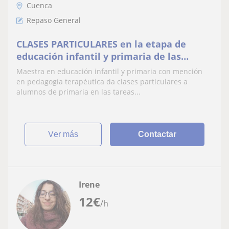
Cuenca
Repaso General
CLASES PARTICULARES en la etapa de
educación infantil y primaria de las
asignaturas que deseen
Maestra en educación infantil y primaria con mención
en pedagogía terapéutica da clases particulares a
alumnos de primaria en las tareas...
ver más
Contactar
Irene
12
€
/h