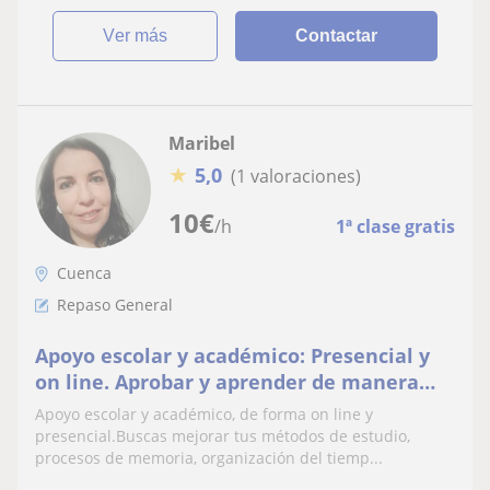
ver más
Contactar
Maribel
★
5,0
(1 valoraciones)
10
€
/h
1ª clase gratis
Cuenca
Repaso General
Apoyo escolar y académico: Presencial y
on line. Aprobar y aprender de manera
positiva y significativa. Atención
Apoyo escolar y académico, de forma on line y
personalizada
presencial.Buscas mejorar tus métodos de estudio,
procesos de memoria, organización del tiemp...