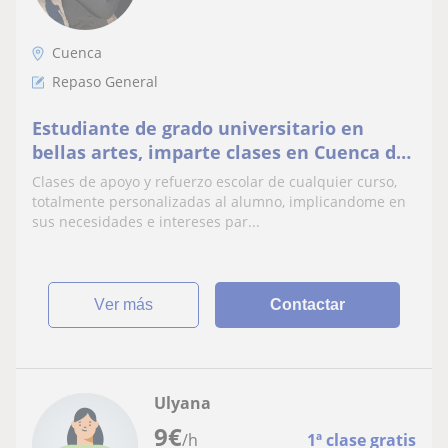
Cuenca
Repaso General
Estudiante de grado universitario en
bellas artes, imparte clases en Cuenca de
forma online y presencial.
Clases de apoyo y refuerzo escolar de cualquier curso,
totalmente personalizadas al alumno, implicandome en
sus necesidades e intereses par...
ver más
Contactar
Ulyana
9
€
/h
1ª clase gratis