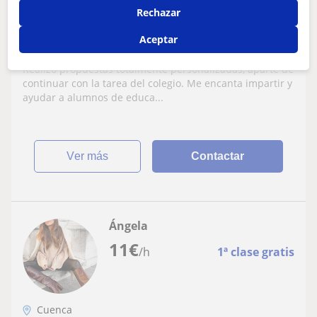
Rechazar
Profesora adaptada a cualquier necesidad
Aceptar
y a cualquier edad.
Realizó propuestas totalmente personalizadas, aparte de
continuar con la tarea del colegio. Me encanta impartir y
ayudar a alumnos de educa...
ver más
Contactar
Ángela
11
€
/h
1ª clase gratis
Cuenca