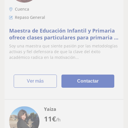
Cuenca
Repaso General
Maestra de Educación Infantil y Primaria
ofrece clases particulares para primaria y
los primeros cursos de la ESO.
Soy una maestra que siente pasión por las metodologías
activas y fiel defensora de que la clave del éxito
académico radica en la motivación...
ver más
Contactar
Yaiza
11
€
/h