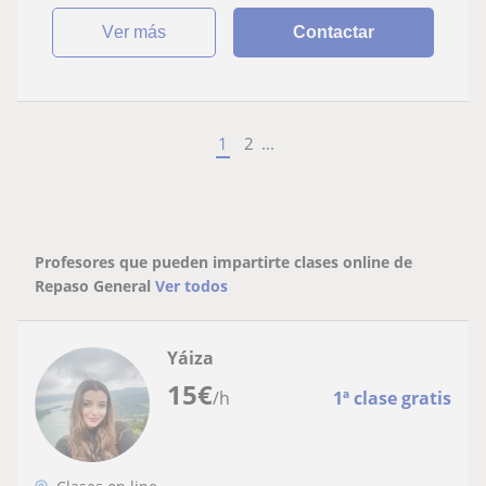
ver más
Contactar
1
2
...
Profesores que pueden impartirte clases online de
Repaso General
Ver todos
Yáiza
15
€
/h
1ª clase gratis