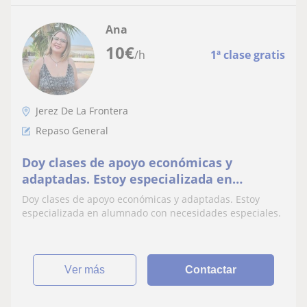
Ana
10
€
/h
1ª clase gratis
Jerez De La Frontera
Repaso General
Doy clases de apoyo económicas y
adaptadas. Estoy especializada en
alumnado con necesidades especiales
Doy clases de apoyo económicas y adaptadas. Estoy
especializada en alumnado con necesidades especiales.
ver más
Contactar