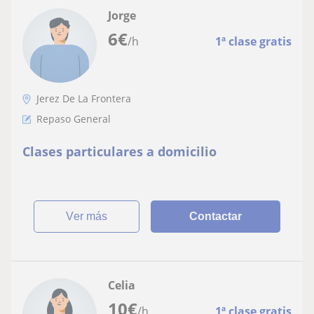
Jorge
6
€
/h
1ª clase gratis
Jerez De La Frontera
Repaso General
Clases particulares a domicilio
ver más
Contactar
Celia
10
€
/h
1ª clase gratis