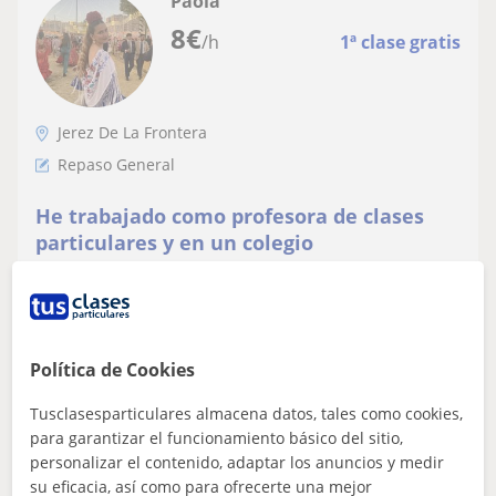
Paola
8
€
/h
1ª clase gratis
Jerez De La Frontera
Repaso General
He trabajado como profesora de clases
particulares y en un colegio
Mi nombre es Paola y soy estudiante de último curso de
Educación Primaria. El último curso como parte de las
prácticas trabaje en un colegi...
Política de Cookies
ver más
Contactar
Tusclasesparticulares almacena datos, tales como cookies,
para garantizar el funcionamiento básico del sitio,
personalizar el contenido, adaptar los anuncios y medir
su eficacia, así como para ofrecerte una mejor