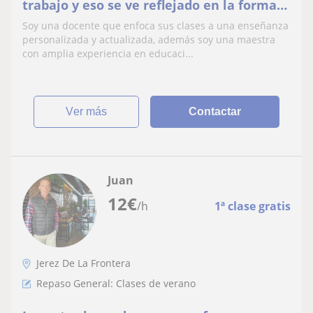
trabajo y eso se ve reflejado en la forma
de impartir las clases, soy una docente
Soy una docente que enfoca sus clases a una enseñanza
muy actualizada y enfocada en las
personalizada y actualizada, además soy una maestra
necesidades de cada alumno o alumna.
con amplia experiencia en educaci...
Mis clases irían destinadas tanto al
alumnado de primaria como al
ver más
Contactar
Juan
12
€
/h
1ª clase gratis
Jerez De La Frontera
Repaso General: Clases de verano