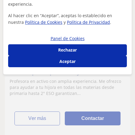
experiencia.
Conchi
6
€
Al hacer clic en “Aceptar”, aceptas lo establecido en
/h
1ª clase gratis
nuestra
Política de Cookies
y
Política de Privacidad
.
Panel de Cookies
Jerez De La Frontera
Rechazar
Repaso General
Aceptar
Profesora de apoyo escolar Primaria y
ESO. Amplia Experiencia y buenos
resultados. Me ofrezco para apoyar en
Profesora en activo con amplia experiencia. Me ofrezco
todas las materias
para ayudar a tu hijo/a en todas las materias desde
primaria hasta 2° ESO garantizan...
ver más
Contactar