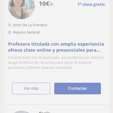
10
€
/h
1ª clase gratis
Jerez De La Frontera
Repaso General
Profesora titulada con amplia experiencia
ofrece clase online y presenciales para
reforzar todas las áreas primaria y hasta 2
Conecto bien con el alumnado. Soy profesora en activo y
eso
tengo multitud de recursos para sacar el máximo
provecho y obtener buenos resultado...
ver más
Contactar