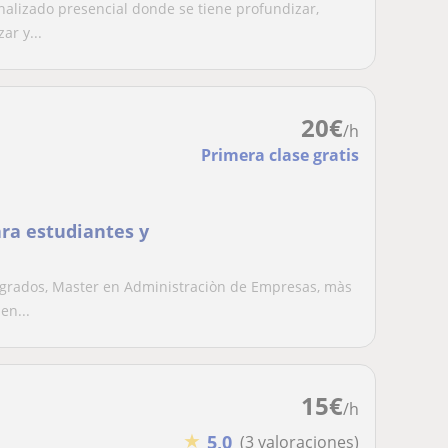
nalizado presencial donde se tiene profundizar,
ar y...
20
€
/h
Primera clase gratis
ara estudiantes y
grados, Master en Administraciòn de Empresas, màs
en...
15
€
/h
★
5,0
(3 valoraciones)