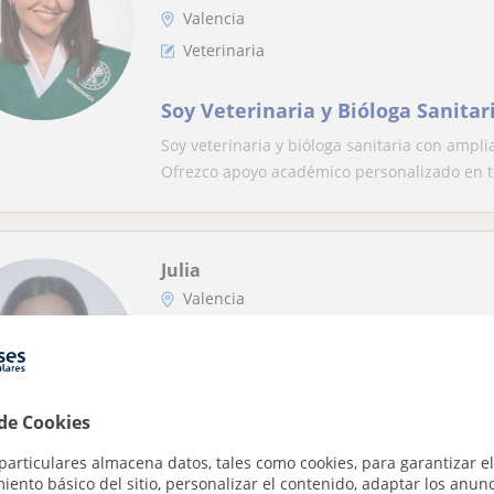
Valencia
Veterinaria
Soy Veterinaria y Bióloga Sanitar
Soy veterinaria y bióloga sanitaria con ampli
Ofrezco apoyo académico personalizado en t
Julia
Valencia
Veterinaria
Estudiante de Veterinaria que o
apoyo a niños de primaria y/o es
 de Cookies
veterinaria
Mis fortalezas incluyen paciencia, capacidad
particulares almacena datos, tales como cookies, para garantizar el
Estoy comprometida con ayudar a los estudi.
ento básico del sitio, personalizar el contenido, adaptar los anunc