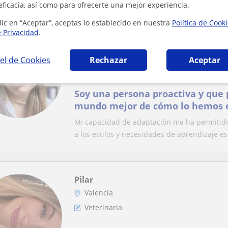
eficacia, así como para ofrecerte una mejor experiencia.
lic en “Aceptar”, aceptas lo establecido en nuestra
Política de Cook
e Privacidad
.
Montse
Valencia
el de Cookies
Rechazar
Aceptar
Veterinaria
Soy una persona proactiva y que 
mundo mejor de cómo lo hemos e
de la educación de jovenes
Mi capacidad de adaptación me ha permitid
a los estilos y necesidades de aprendizaje esp
Pilar
Valencia
Veterinaria