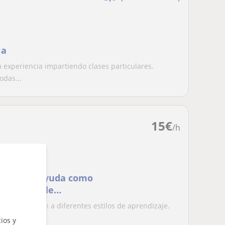
ia
a experiencia impartiendo clases particulares.
odas...
15
€
/h
frezco mi ayuda como
tudiantes de
 de adaptación a diferentes estilos de aprendizaje.
..
ios y