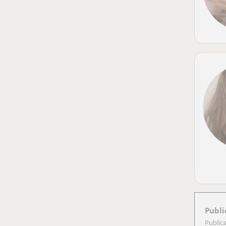
Publi
Public