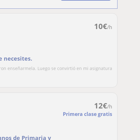
10
€
/h
e necesites.
ron enseñarmela. Luego se convirtió en mi asignatura
.
12
€
/h
Primera clase gratis
mnos de Primaria y