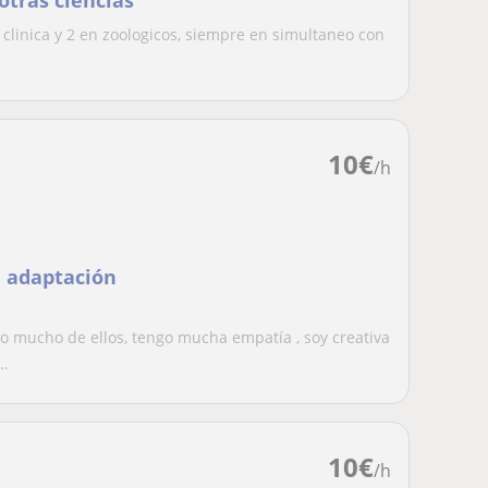
 otras ciencias
 clinica y 2 en zoologicos, siempre en simultaneo con
10
€
/h
e adaptación
o mucho de ellos, tengo mucha empatía , soy creativa
..
10
€
/h