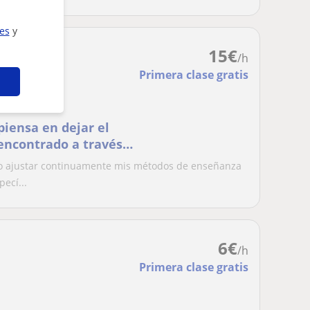
ies
y
15
€
/h
Primera clase gratis
piensa en dejar el
ncontrado a través
o ajustar continuamente mis métodos de enseñanza
ecí...
6
€
/h
Primera clase gratis