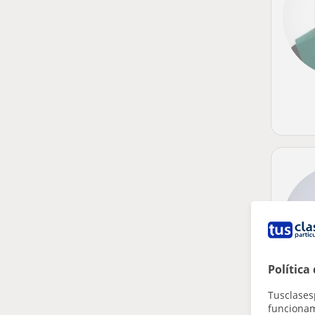
Política
Tusclases
funcionami