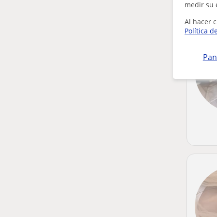
medir su 
Al hacer c
Política d
Pan