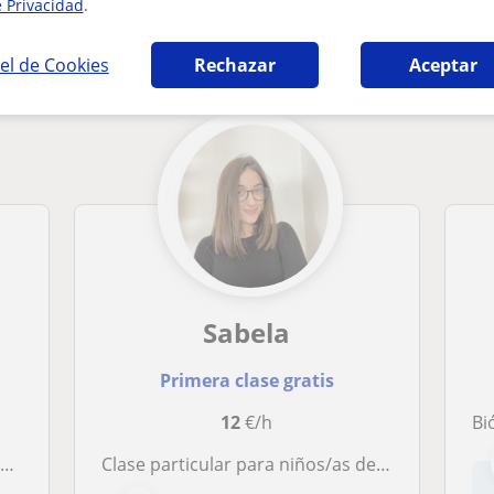
e Privacidad
.
áticas en Brión que pueden interesarte
el de Cookies
Rechazar
Aceptar
Sabela
Primera clase gratis
12
€/h
Biólo
n
clase particular para niños/as de hasta 3 de primaria en santiago