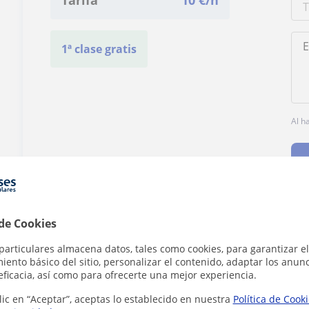
Tarifa
10
€/h
1ª clase gratis
Al h
 de Cookies
¿Hay algún error en este perfil?
Cuéntanos
particulares almacena datos, tales como cookies, para garantizar el
ento básico del sitio, personalizar el contenido, adaptar los anunc
eficacia, así como para ofrecerte una mejor experiencia.
lic en “Aceptar”, aceptas lo establecido en nuestra
Política de Cook