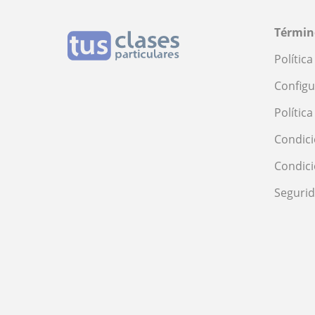
Términ
Polític
Configu
Polític
Condici
Condic
Seguri