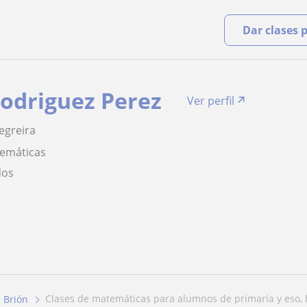
Dar clases 
Rodriguez Perez
Ver perfil
egreira
temáticas
dos
clases de matemáticas para alumnos de primaria y eso, h
Brión