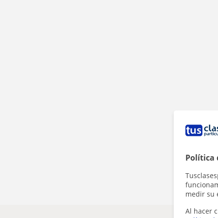
Política
Tusclases
funcionami
medir su 
Al hacer c