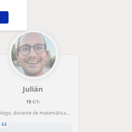
Julián
18
€/h
go, docente de matemáticas, biología y física y química nivel ESO/BACH. Experiencia como docente, monitor y divulgador