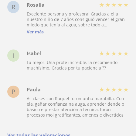
★
★
★
★
★
Rosalía
R
Excelente persona y profesora! Gracias a ella
nuestro niño de 7 años consiguió vencer el gran
miedo que tenía al agua, sobre todo a
sumergirse. Gracias a Raquel, a su experiencia y
Ver más
su calma, respetando los tiempos del niño,
nuestro hijo aprendió a disfrutar del agua
nadando y buceando. No hay mejor profesional
para enseñar a tu hija/o a nadar!
★
★
★
★
★
Isabel
I
La mejor. Una profe increíble, la recomiendo
muchísimo. Gracias por tu paciencia ??
★
★
★
★
★
Paula
P
As clases con Raquel foron unha marabilla. Con
ela, gañar confianza na auga, aprender dende o
básico e prestar atención á técnica, foron
procesos moi gratificantes, amenos e divertidos
Ver todas las valoraciones