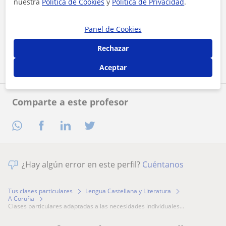
nuestra
Política de Cookies
y
Política de Privacidad
.
Al hacer clic, aceptas nuestro
aviso legal
y de
privacidad
Panel de Cookies
Rechazar
Contactar ahora
Aceptar
Comparte a este profesor
¿Hay algún error en este perfil?
Cuéntanos
Tus clases particulares
Lengua Castellana y Literatura
A Coruña
clases particulares adaptadas a las necesidades individuales...