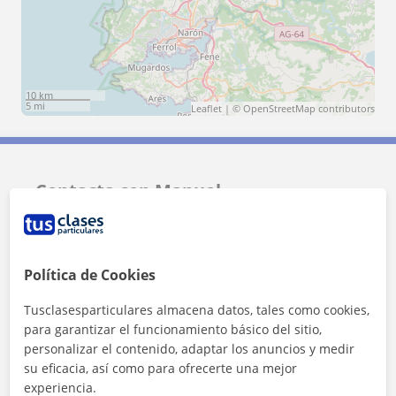
10 km
5 mi
Leaflet
| ©
OpenStreetMap
contributors
Contacta con Manuel
Tarifa
12
€/h
Política de Cookies
1ª clase gratis
Tusclasesparticulares almacena datos, tales como cookies,
para garantizar el funcionamiento básico del sitio,
personalizar el contenido, adaptar los anuncios y medir
su eficacia, así como para ofrecerte una mejor
experiencia.