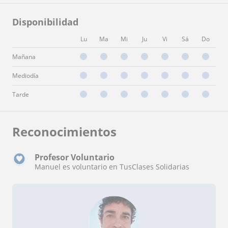
Disponibilidad
Lu
Ma
Mi
Ju
Vi
Sá
Do
Mañana
Mediodía
Tarde
Reconocimientos
Profesor Voluntario
Manuel es voluntario en TusClases Solidarias