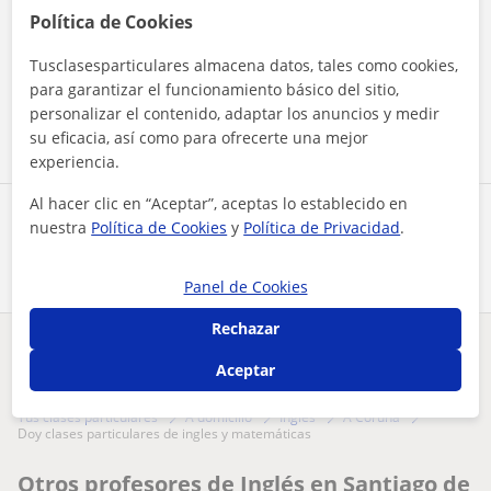
Política de Cookies
Al hacer clic, aceptas nuestro
aviso legal
y de
privacidad
Tusclasesparticulares almacena datos, tales como cookies,
para garantizar el funcionamiento básico del sitio,
Contactar ahora
personalizar el contenido, adaptar los anuncios y medir
su eficacia, así como para ofrecerte una mejor
experiencia.
Al hacer clic en “Aceptar”, aceptas lo establecido en
Comparte a este profesor
nuestra
Política de Cookies
y
Política de Privacidad
.
Panel de Cookies
Rechazar
¿Hay algún error en este perfil?
Cuéntanos
Aceptar
Tus clases particulares
A domicilio
Inglés
A Coruña
doy clases particulares de ingles y matemáticas
Otros profesores de Inglés en Santiago de