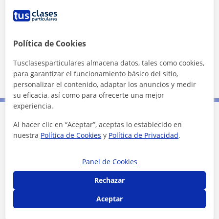
+
−
Política de Cookies
Tusclasesparticulares almacena datos, tales como cookies,
para garantizar el funcionamiento básico del sitio,
2 km
1 mi
Leaflet
| ©
OpenStreetMap
contributors
personalizar el contenido, adaptar los anuncios y medir
su eficacia, así como para ofrecerte una mejor
experiencia.
Al hacer clic en “Aceptar”, aceptas lo establecido en
Contacta con Iván
nuestra
Política de Cookies
y
Política de Privacidad
.
Tarifa
12
€/h
Panel de Cookies
Rechazar
Aceptar