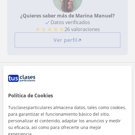
¿Quieres saber más de Marina Manuel?
Datos verificados
★
★
★
★
★
26 valoraciones
Ver perfil
Zona de Marina Manuel
Localidades a las que se desplaza para dar clase
Política de Cookies
Ferrol
Tusclasesparticulares almacena datos, tales como cookies,
para garantizar el funcionamiento básico del sitio,
+
−
personalizar el contenido, adaptar los anuncios y medir
su eficacia, así como para ofrecerte una mejor
experiencia.