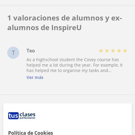
1 valoraciones de alumnos y ex-
alumnos de InspireU
★
★
★
★
★
Teo
T
As a highschool student the Covey course has
helped me a lot during the year. For example, It
has helped me to organise my tasks and
responsabilities to get the most value out of my
Ver más
time. But not only at school, It has also helped me
with my everyday life, It taught me how to listen
to others, how to work as a team, ... and many
other great skills. So in general, it is a very useful
course that can help you in any situation and also
Reconocimientos
to take more care of yourself
Política de Cookies