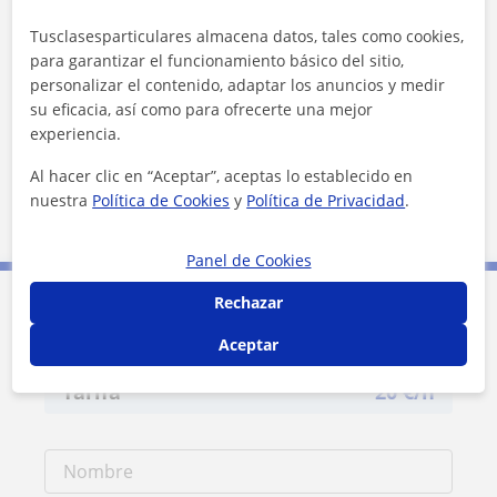
Tusclasesparticulares almacena datos, tales como cookies,
para garantizar el funcionamiento básico del sitio,
personalizar el contenido, adaptar los anuncios y medir
¿Quieres saber más de InspireU?
su eficacia, así como para ofrecerte una mejor
Datos verificados
experiencia.
★
★
★
★
★
1 valoraciones
Al hacer clic en “Aceptar”, aceptas lo establecido en
Ver perfil
nuestra
Política de Cookies
y
Política de Privacidad
.
Panel de Cookies
Rechazar
Contacta con InspireU
Aceptar
Tarifa
20
€/h