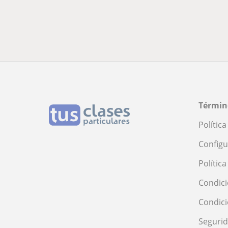
Términ
Polític
Configu
Polític
Condici
Condic
Seguri