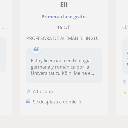
Eli
Primera clase gratis
ich
15
€/h
Cl
PROFESORA DE ALEMÁN BILINGÜE EN LA CORUÑA
Estoy licenciada en Filología
.
germana y románica por la
Universität zu Köln. Me he e...
A Coruña
★
Se desplaza a domicilio