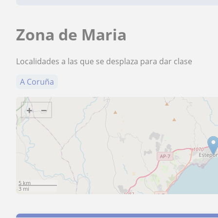
Zona de Maria
Localidades a las que se desplaza para dar clase
A Coruña
+
−
5 km
3 mi