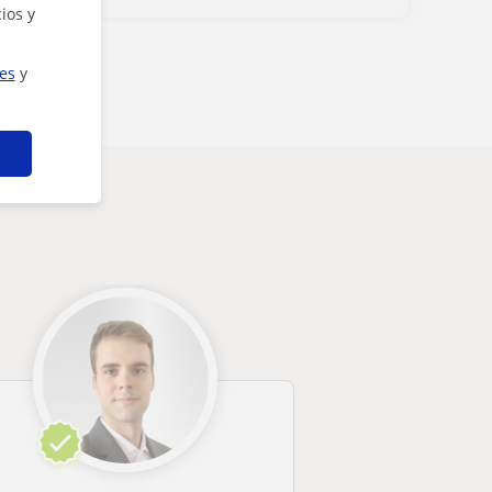
ios y
ies
y