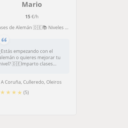
Mario
15
€/h
ases de Alemán 🇩🇪📚 Niveles A1, A2, B1, B2 ✅
¿Estás empezando con el
alemán o quieres mejorar tu
nivel? 🇩🇪Imparto clases
presen...
A Coruña, Culleredo, Oleiros
★
★
★
★
(5)