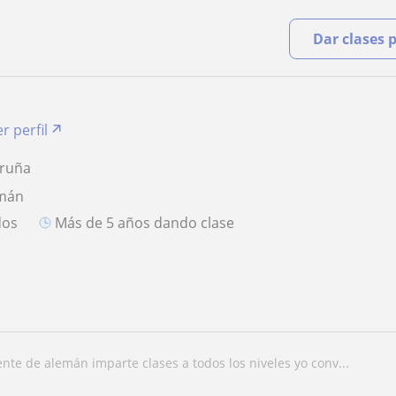
Dar clases 
r perfil
oruña
emán
dos
más de 5 años dando clase
ente de alemán imparte clases a todos los niveles yo conv...