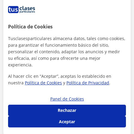
Política de Cookies
Tusclasesparticulares almacena datos, tales como cookies,
para garantizar el funcionamiento básico del sitio,
personalizar el contenido, adaptar los anuncios y medir
su eficacia, así como para ofrecerte una mejor
experiencia.
Al hacer clic en “Aceptar”, aceptas lo establecido en
nuestra
Política de Cookies
y
Política de Privacidad
.
Panel de Cookies
Al hacer clic, aceptas nuestro
aviso legal
y de
privacidad
Rechazar
Contactar ahora
Aceptar