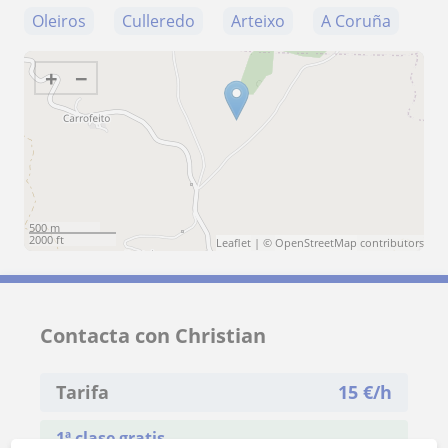
Oleiros
Culleredo
Arteixo
A Coruña
+
−
500 m
2000 ft
Leaflet
| ©
OpenStreetMap
contributors
Contacta con Christian
Tarifa
15
€/h
1ª clase gratis