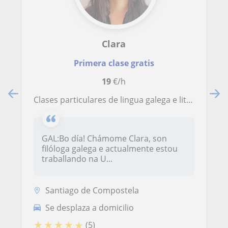
Clara
Primera clase gratis
19
€/h
Clases particulares de lingua galega e literatura (PRIMARIA, E.S.O, CELGA…)
GAL:Bo día! Chámome Clara, son
filóloga galega e actualmente estou
traballando na U...
Santiago de Compostela
Se desplaza a domicilio
★
★
★
★
★
(5)