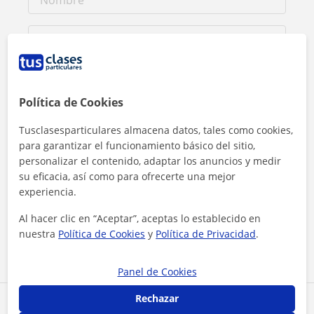
Política de Cookies
Tusclasesparticulares almacena datos, tales como cookies,
para garantizar el funcionamiento básico del sitio,
personalizar el contenido, adaptar los anuncios y medir
su eficacia, así como para ofrecerte una mejor
experiencia.
Al hacer clic, aceptas nuestro
aviso legal
y de
privacidad
Al hacer clic en “Aceptar”, aceptas lo establecido en
nuestra
Política de Cookies
y
Política de Privacidad
.
Contactar ahora
Panel de Cookies
Rechazar
Comparte a este profesor