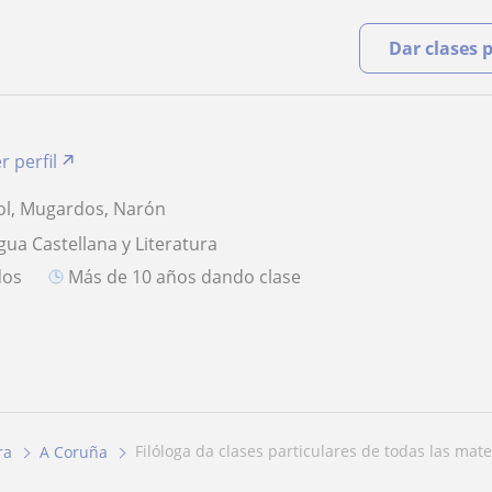
Dar clases 
r perfil
ol, Mugardos, Narón
gua Castellana y Literatura
dos
más de 10 años dando clase
filóloga da clases particulares de todas las mater
ra
A Coruña