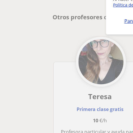
Política d
Otros profesores de Lengua
Pan
Teresa
Primera clase gratis
10
€/h
Profesora particular y ayuda para memorizar tus apunte