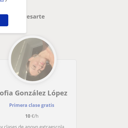
eden interesarte
ofia González López
Primera clase gratis
10
€/h
y clases de apoyo extraescolar de todas las materias de educación primaria