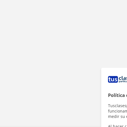
Política
Tusclases
funcionami
medir su 
Al hacer c