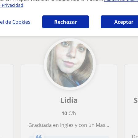
e Privacidad
.
 Castellana y Literatura en A Coruña que pu
el de Cookies
Rechazar
Aceptar
Lidia
S
10
€/h
Graduada en Ingles y con un Master en Educación Secundaria Obligatoria se ofrece a dar clases de Lengua y Literatura Española en todos los niveles educativos
s
Do