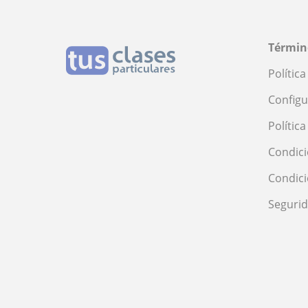
Términ
Polític
Configu
Polític
Condici
Condic
Seguri