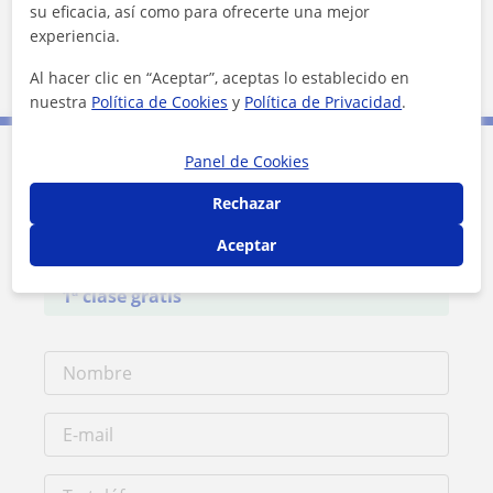
su eficacia, así como para ofrecerte una mejor
Ames
Vedra
Teo
experiencia.
Santiago de Compostela
Boqueixón
Al hacer clic en “Aceptar”, aceptas lo establecido en
nuestra
Política de Cookies
y
Política de Privacidad
.
Panel de Cookies
Contacta con Katiana
Rechazar
Tarifa
15
€/h
Aceptar
1ª clase gratis