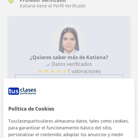
Profesor verificado
Katiana tiene el Perfil Verificado
¿Quieres saber más de Katiana?
Datos verificados
★
★
★
★
★
1 valoraciones
Ver perfil
Política de Cookies
Zona de Katiana
Tusclasesparticulares almacena datos, tales como cookies,
para garantizar el funcionamiento básico del sitio,
Localidades a las que se desplaza para dar clase
personalizar el contenido, adaptar los anuncios y medir