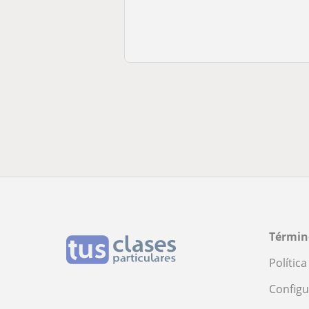
Términ
Polític
Configu