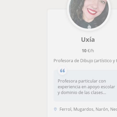
Uxía
10
€/h
Profesora de Dibujo (artístico y técnico) apta para nivel Secundaria y Bachillerat
Profesora particular con
experiencia en apoyo escolar
y dominio de las clases
partic...
Ferrol, Mugardos, Narón, Neda, Ares, Fen