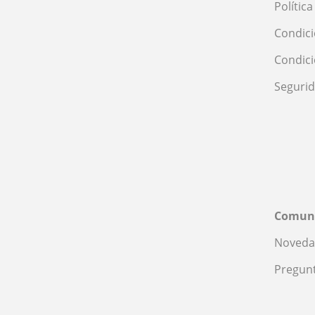
Polític
Condici
Condic
Seguri
Comun
Noveda
Pregunt