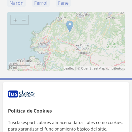
Narón
Ferrol
Fene
+
−
20 km
10 mi
Leaflet
| ©
OpenStreetMap
contributors
Contacta con Noelia
Política de Cookies
Tarifa
13
€/h
Tusclasesparticulares almacena datos, tales como cookies,
1ª clase gratis
para garantizar el funcionamiento básico del sitio,