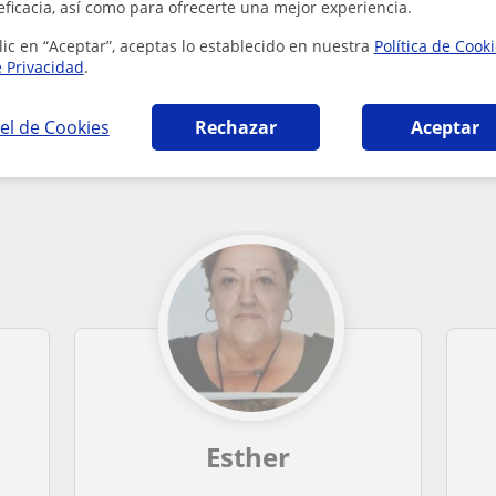
¿Hay algún error en este perfil?
Cuéntanos
eficacia, así como para ofrecerte una mejor experiencia.
lic en “Aceptar”, aceptas lo establecido en nuestra
Política de Cook
e Privacidad
.
el de Cookies
Rechazar
Aceptar
ia en Arteixo que pueden interesarte
Esther