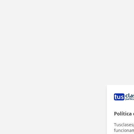
Política
Tusclases
funcionami