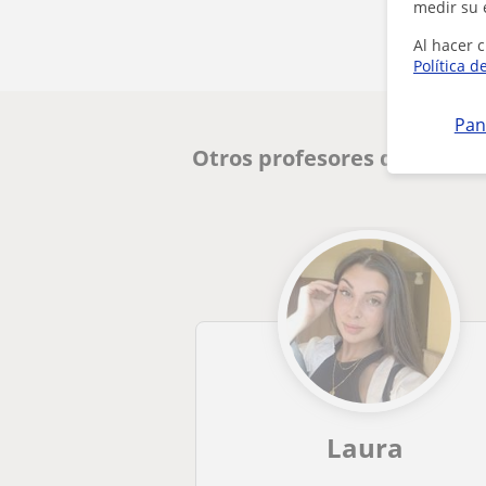
medir su 
Al hacer c
Política d
Pan
Otros profesores de Primar
Laura