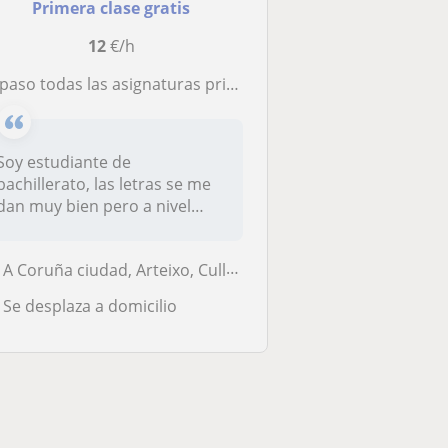
Primera clase gratis
12
€/h
aso todas las asignaturas primaria con facilidad te explico todas las que necesites
Soy estudiante de
bachillerato, las letras se me
dan muy bien pero a nivel
primaria...
A Coruña ciudad, Arteixo, Culleredo
Se desplaza a domicilio