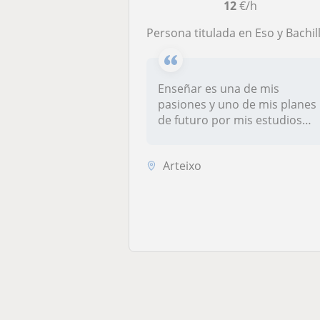
12
€/h
Persona titulada en Eso y Bachillerato, estudiante de Filologia Hispánica y profesora de actividades extraescolares a niño
Enseñar es una de mis
pasiones y uno de mis planes
de futuro por mis estudios
actual...
Arteixo