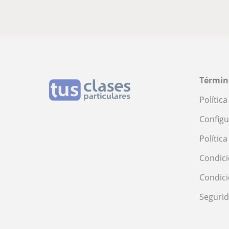
Términ
Polític
Configu
Polític
Condici
Condic
Seguri