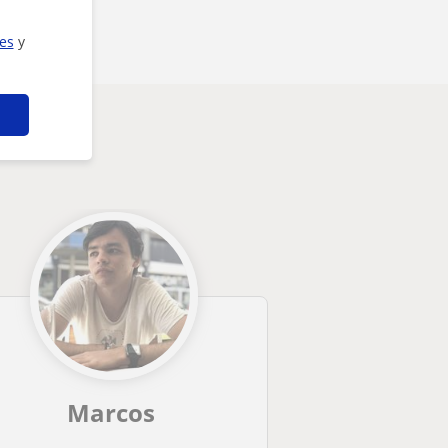
ies
y
Marcos