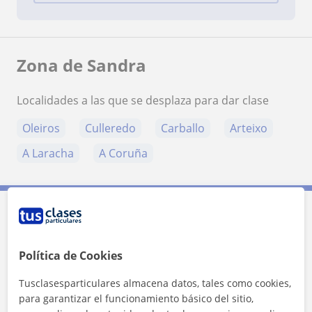
Zona de Sandra
Localidades a las que se desplaza para dar clase
Oleiros
Culleredo
Carballo
Arteixo
A Laracha
A Coruña
Contacta con Sandra
Política de Cookies
Tarifa
12
€/h
Tusclasesparticulares almacena datos, tales como cookies,
1ª clase gratis
para garantizar el funcionamiento básico del sitio,